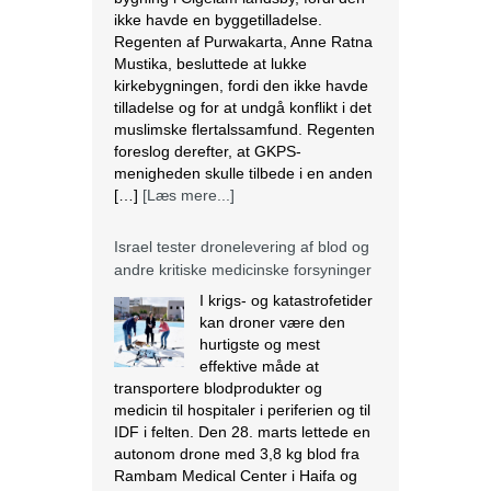
muslimske flertalssamfund. Regenten
foreslog derefter, at GKPS-
menigheden skulle tilbede i en anden
[…]
[Læs mere...]
Israel tester dronelevering af blod og
andre kritiske medicinske forsyninger
I krigs- og katastrofetider
kan droner være den
hurtigste og mest
effektive måde at
transportere blodprodukter og
medicin til hospitaler i periferien og til
IDF i felten. Den 28. marts lettede en
autonom drone med 3,8 kg blod fra
Rambam Medical Center i Haifa og
landede 13 minutter senere ved
Galilee Medical Center i Nahariya,
[…]
[Læs mere...]
Den nigerianske regering ser væk,