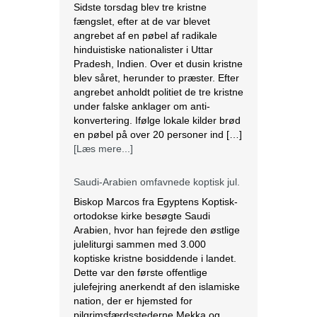
angrebet anholdt politiet de tre kristne
under falske anklager om anti-
konvertering. Ifølge lokale kilder brød
en pøbel på over 20 personer ind […]
[Læs mere...]
Saudi-Arabien omfavnede koptisk jul.
Biskop Marcos fra Egyptens Koptisk-
ortodokse kirke besøgte Saudi
Arabien, hvor han fejrede den østlige
juleliturgi sammen med 3.000
koptiske kristne bosiddende i landet.
Dette var den første offentlige
julefejring anerkendt af den islamiske
nation, der er hjemsted for
pilgrimsfærdsstederne Mekka og
Medina. Marcos besøgte Saudi
Arabien første gang i 2012 for at
hjælpe med at […]
[Læs mere...]
Lesbisk par i Costa Rica bliver viet