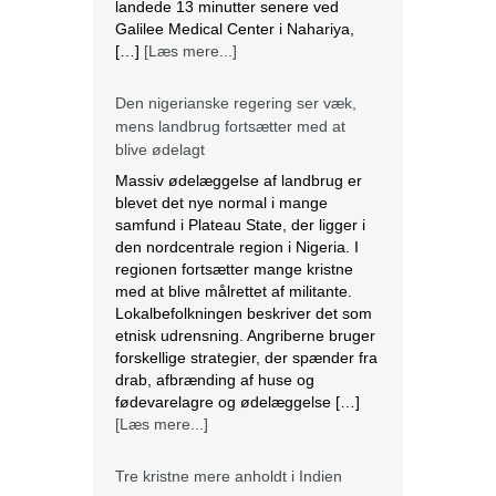
mens landbrug fortsætter med at
blive ødelagt
Massiv ødelæggelse af landbrug er
blevet det nye normal i mange
samfund i Plateau State, der ligger i
den nordcentrale region i Nigeria. I
regionen fortsætter mange kristne
med at blive målrettet af militante.
Lokalbefolkningen beskriver det som
etnisk udrensning. Angriberne bruger
forskellige strategier, der spænder fra
drab, afbrænding af huse og
fødevarelagre og ødelæggelse […]
[Læs mere...]
Tre kristne mere anholdt i Indien
Sidste torsdag blev tre kristne
fængslet, efter at de var blevet
angrebet af en pøbel af radikale
hinduistiske nationalister i Uttar
Pradesh, Indien. Over et dusin kristne
blev såret, herunder to præster. Efter