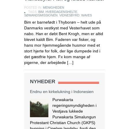
POSTED IN:
MENIGHEDEN
TAGS:
BIM
,
HVERDAGENSHELTE
,
SØMANDSMISSIONEN
,
VIDNESBYRD
,
WAVES
Bim er barnefødt i Thyborøn – helt ude på
Danmarks vestkyst med Vesterhavet som
nabo. Han er døbt Bent Krogh, men er altid
blevet kaldt Bim. Faderen var fisker, og
hans mor hjemmegående husmor med et
stort hjerte for folk, der lige dumpede ind i
det gæstfrie hjem. Fx kom mange af
Endnu en kirkelukning i Indonesien
pigerne, der arbejdede […]
Purwakarta
regeringsmyndigheden i
Vestjava lukkede
NYHEDER
Purwakarta Simalungun
Protestant Christian Church (GKPS)
bygning i Cigelam landsby, fordi den
ikke havde en byggetilladelse.
Regenten af Purwakarta, Anne Ratna
Mustika, besluttede at lukke
kirkebygningen, fordi den ikke havde
tilladelse og for at undgå konflikt i det