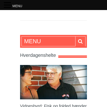
MENU
SKRIFTEN
MENU
Hverdagenshelte
Vidnesbyrd: Fisk og folded hænder