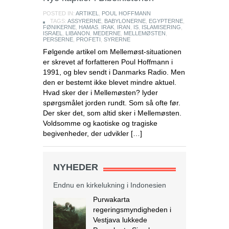
POSTED IN:
ARTIKEL
,
POUL HOFFMANN
TAGS:
ASSYRERNE
,
BABYLONERNE
,
EGYPTERNE
,
FØNIKERNE
,
HAMAS
,
IRAK
,
IRAN
,
IS
,
ISLAMISERING
,
ISRAEL
,
LIBANON
,
MEDERNE
,
MELLEMØSTEN
,
PERSERNE
,
PROFETI
,
SYRERNE
Følgende artikel om Mellemøst-situationen
er skrevet af forfatteren Poul Hoffmann i
1991, og blev sendt i Danmarks Radio. Men
den er bestemt ikke blevet mindre aktuel.
Hvad sker der i Mellemøsten? lyder
spørgsmålet jorden rundt. Som så ofte før.
Der sker det, som altid sker i Mellemøsten.
Voldsomme og kaotiske og tragiske
begivenheder, der udvikler […]
NYHEDER
Endnu en kirkelukning i Indonesien
Purwakarta
regeringsmyndigheden i
Vestjava lukkede