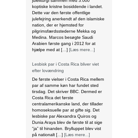
juleliturgi sammen med 3.000
koptiske kristne bosiddende i landet.
Dette var den første offentlige
julefejring anerkendt af den islamiske
nation, der er hjemsted for
pilgrimsfærdsstederne Mekka og
Medina. Marcos besøgte Saudi
Arabien første gang i 2012 for at
hjælpe med at […]
[Læs mere...]
Lesbisk par i Costa Rica bliver viet
efter lovændring
De første vielser i Costa Rica mellem
par af samme køn har fundet sted
tirsdag. Det skriver BBC. Dermed er
Costa Rica det første
centralamerikanske land, der tillader
homoseksuelle par at gifte sig. Det
lesbiske par Alexandra Quiros og
Dunia Araya blev de første til at sige
“ja” til hinanden. Brylluppet blev vist
på nationalt […]
[Læs mere...]