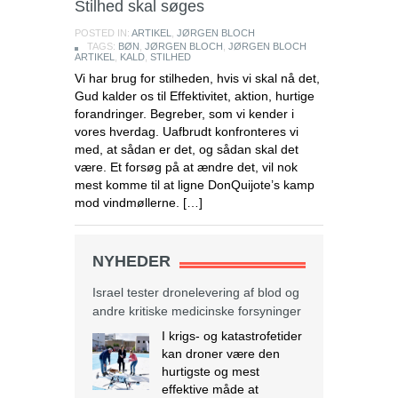
Stilhed skal søges
POSTED IN:
ARTIKEL
,
JØRGEN BLOCH
TAGS:
BØN
,
JØRGEN BLOCH
,
JØRGEN BLOCH
ARTIKEL
,
KALD
,
STILHED
Vi har brug for stilheden, hvis vi skal nå det,
Gud kalder os til Effektivitet, aktion, hurtige
forandringer. Begreber, som vi kender i
vores hverdag. Uafbrudt konfronteres vi
med, at sådan er det, og sådan skal det
være. Et forsøg på at ændre det, vil nok
mest komme til at ligne DonQuijote’s kamp
mod vindmøllerne. […]
NYHEDER
Israel tester dronelevering af blod og
andre kritiske medicinske forsyninger
I krigs- og katastrofetider
kan droner være den
hurtigste og mest
effektive måde at