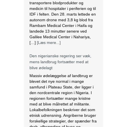
transportere blodprodukter og
medicin til hospitaler i periferien og til
IDF i felten. Den 28. marts lettede en
autonom drone med 3,8 kg blod fra
Rambam Medical Center i Haifa og
landede 13 minutter senere ved
Galilee Medical Center i Nahariya,
[…]
[Læs mere...]
Den nigerianske regering ser væk,
mens landbrug fortsætter med at
blive ødelagt
Massiv ødelæggelse af landbrug er
blevet det nye normal i mange
samfund i Plateau State, der ligger i
den nordcentrale region i Nigeria. I
regionen fortsætter mange kristne
med at blive målrettet af militante.
Lokalbefolkningen beskriver det som
etnisk udrensning. Angriberne bruger
forskellige strategier, der spænder fra
drab, afbrænding af huse og