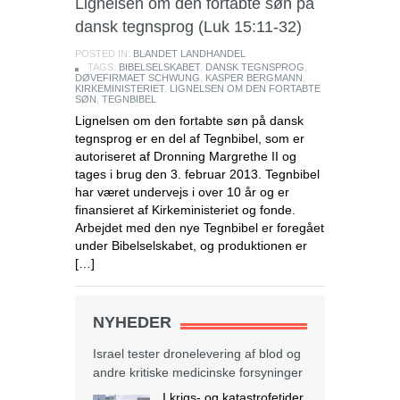
Lignelsen om den fortabte søn på
dansk tegnsprog (Luk 15:11-32)
POSTED IN:
BLANDET LANDHANDEL
TAGS:
BIBELSELSKABET
,
DANSK TEGNSPROG
,
DØVEFIRMAET SCHWUNG
,
KASPER BERGMANN
,
KIRKEMINISTERIET
,
LIGNELSEN OM DEN FORTABTE
SØN
,
TEGNBIBEL
Lignelsen om den fortabte søn på dansk
tegnsprog er en del af Tegnbibel, som er
autoriseret af Dronning Margrethe II og
tages i brug den 3. februar 2013. Tegnbibel
har været undervejs i over 10 år og er
finansieret af Kirkeministeriet og fonde.
Arbejdet med den nye Tegnbibel er foregået
under Bibelselskabet, og produktionen er
[…]
NYHEDER
Israel tester dronelevering af blod og
andre kritiske medicinske forsyninger
I krigs- og katastrofetider