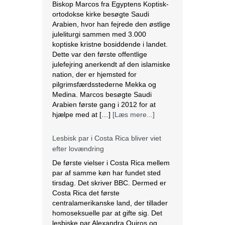
Biskop Marcos fra Egyptens Koptisk-
ortodokse kirke besøgte Saudi
Arabien, hvor han fejrede den østlige
juleliturgi sammen med 3.000
koptiske kristne bosiddende i landet.
Dette var den første offentlige
julefejring anerkendt af den islamiske
nation, der er hjemsted for
pilgrimsfærdsstederne Mekka og
Medina. Marcos besøgte Saudi
Arabien første gang i 2012 for at
hjælpe med at […]
[Læs mere...]
Lesbisk par i Costa Rica bliver viet
efter lovændring
De første vielser i Costa Rica mellem
par af samme køn har fundet sted
tirsdag. Det skriver BBC. Dermed er
Costa Rica det første
centralamerikanske land, der tillader
homoseksuelle par at gifte sig. Det
lesbiske par Alexandra Quiros og