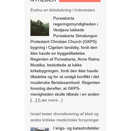
Endnu en kirkelukning i Indonesien
Purwakarta
regeringsmyndigheden i
Vestjava lukkede
Purwakarta Simalungun
Protestant Christian Church (GKPS)
bygning i Cigelam landsby, fordi den
ikke havde en byggetilladelse.
Regenten af Purwakarta, Anne Ratna
Mustika, besluttede at lukke
kirkebygningen, fordi den ikke havde
tilladelse og for at undgå konflikt i det
muslimske flertalssamfund. Regenten
foreslog derefter, at GKPS-
menigheden skulle tilbede i en anden
[…]
[Læs mere...]
Israel tester dronelevering af blod og
andre kritiske medicinske forsyninger
I krigs- og katastrofetider
kan droner være den