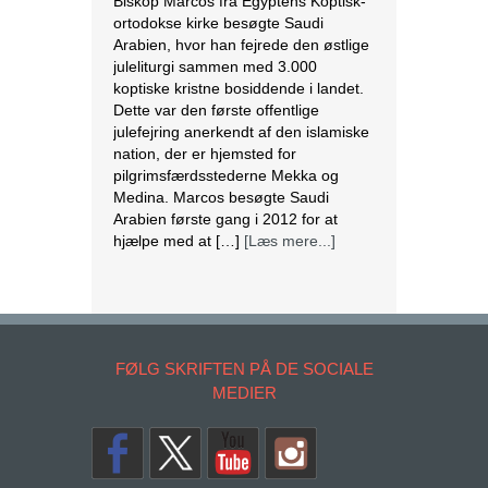
ortodokse kirke besøgte Saudi
Arabien, hvor han fejrede den østlige
juleliturgi sammen med 3.000
koptiske kristne bosiddende i landet.
Dette var den første offentlige
julefejring anerkendt af den islamiske
nation, der er hjemsted for
pilgrimsfærdsstederne Mekka og
Medina. Marcos besøgte Saudi
Arabien første gang i 2012 for at
hjælpe med at […]
[Læs mere...]
Lesbisk par i Costa Rica bliver viet
efter lovændring
De første vielser i Costa Rica mellem
par af samme køn har fundet sted
FØLG SKRIFTEN PÅ DE SOCIALE
tirsdag. Det skriver BBC. Dermed er
MEDIER
Costa Rica det første
centralamerikanske land, der tillader
homoseksuelle par at gifte sig. Det
lesbiske par Alexandra Quiros og
Dunia Araya blev de første til at sige