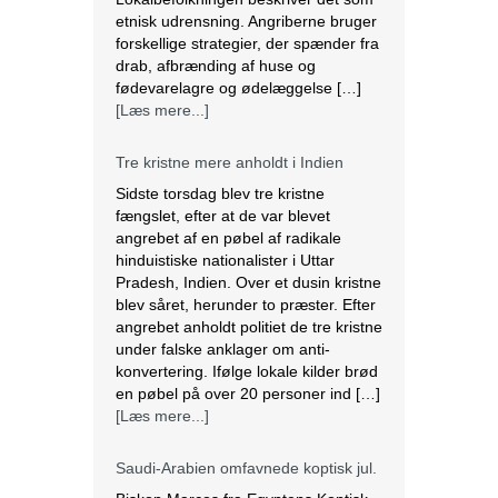
etnisk udrensning. Angriberne bruger
forskellige strategier, der spænder fra
drab, afbrænding af huse og
fødevarelagre og ødelæggelse […]
[Læs mere...]
Tre kristne mere anholdt i Indien
Sidste torsdag blev tre kristne
fængslet, efter at de var blevet
angrebet af en pøbel af radikale
hinduistiske nationalister i Uttar
Pradesh, Indien. Over et dusin kristne
blev såret, herunder to præster. Efter
angrebet anholdt politiet de tre kristne
under falske anklager om anti-
konvertering. Ifølge lokale kilder brød
en pøbel på over 20 personer ind […]
[Læs mere...]
Saudi-Arabien omfavnede koptisk jul.
Biskop Marcos fra Egyptens Koptisk-