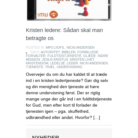
Kristen ledere: Sådan skal man
betragte os
POSTED IN:
MP3 LYDFIL
,
NICKI ANDERSEN
TAGS:
AUTORITET
,
BIBELEN
,
FORBILLEDE
,
FORVALTER
,
FULDTIDSTJENESTE
,
GLÆDE
,
INDRE
MISSION
,
JESUS KRISTUS
,
KRISTEN LIVET
,
KRISTENDOM
,
LEDELSE
,
LEDER
,
NICKI ANDERSEN
,
TJENESTE
,
TRÆL
,
UNDERVISNING
Overvejer du om du har kaldet til at træde
ind i en kristen ledertjeneste? Gør dig selv
og din menighed den tjeneste at høre
denne undervisning først. Der er rigtig
mange unge der går ind i en fuldtidstjeneste
for Gud, men efter kort til forlader de
tjenesten igen – pga. skuffethed,
udbrændhed eller andet. Hvorfor? […]
NYHEDER