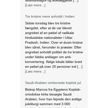
angrebet af en pøbel af radikale
hinduistiske nationalister i Uttar
Pradesh, Indien. Over et dusin kristne
blev såret, herunder to præster. Efter
angrebet anholdt politiet de tre kristne
under falske anklager om anti-
konvertering. Ifølge lokale kilder brød
en pøbel på over 20 personer ind […]
[Læs mere...]
Saudi-Arabien omfavnede koptisk jul.
Biskop Marcos fra Egyptens Koptisk-
ortodokse kirke besøgte Saudi
Arabien, hvor han fejrede den østlige
juleliturgi sammen med 3.000
koptiske kristne bosiddende i landet.
Dette var den første offentlige
julefejring anerkendt af den islamiske
nation, der er hjemsted for
pilgrimsfærdsstederne Mekka og
Medina. Marcos besøgte Saudi
Arabien første gang i 2012 for at