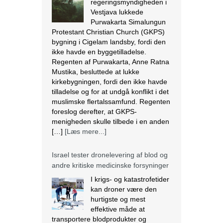
Mustika, besluttede at lukke
kirkebygningen, fordi den ikke havde
tilladelse og for at undgå konflikt i det
muslimske flertalssamfund. Regenten
foreslog derefter, at GKPS-
menigheden skulle tilbede i en anden
[…]
[Læs mere...]
Israel tester dronelevering af blod og
andre kritiske medicinske forsyninger
I krigs- og katastrofetider
kan droner være den
hurtigste og mest
effektive måde at
transportere blodprodukter og
medicin til hospitaler i periferien og til
IDF i felten. Den 28. marts lettede en
autonom drone med 3,8 kg blod fra
Rambam Medical Center i Haifa og
landede 13 minutter senere ved
Galilee Medical Center i Nahariya,