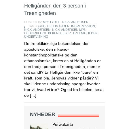
Helligånden den 3 person i
Treenigheden
POSTED IN:
MP3 LYDFIL
,
NICKI ANDERSEN
TAGS:
GUD
,
HELLIGÅNDEN
,
INDRE MISSION
,
NICKI ANDERSEN
,
NICKI ANDERSEN MP3
,
OLDKIRKELIGE BEKENDELSER
,
TREENIGHEDEN
,
UNDERVISNING
De tre oldkirkelige bekendelser, den
apostolske, den nikæno-
konstantinopolitanske og den
athanasianske, læres os at Helligånden er
den tredje person i Treenigheden, men er
det sandt? Er Helligånden ikke ”bare” en
kraft, som bla. Jehovas vidner påstår? Vi
Endnu en kirkelukning i Indonesien
skal i denne undervisning spørge: hvorfor
Purwakarta
tror vi, hvad vi tror? Og ud fra bibelen, se at
regeringsmyndigheden i
de […]
Vestjava lukkede
Purwakarta Simalungun
Protestant Christian Church (GKPS)
NYHEDER
bygning i Cigelam landsby, fordi den
ikke havde en byggetilladelse.
Regenten af Purwakarta, Anne Ratna