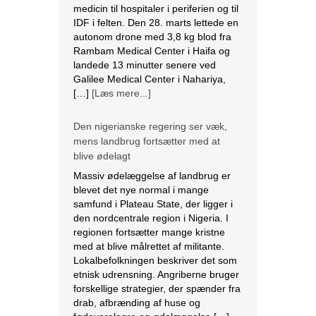
[…]
[Læs mere...]
Den nigerianske regering ser væk,
mens landbrug fortsætter med at
blive ødelagt
Massiv ødelæggelse af landbrug er
blevet det nye normal i mange
samfund i Plateau State, der ligger i
den nordcentrale region i Nigeria. I
regionen fortsætter mange kristne
med at blive målrettet af militante.
Lokalbefolkningen beskriver det som
etnisk udrensning. Angriberne bruger
forskellige strategier, der spænder fra
drab, afbrænding af huse og
fødevarelagre og ødelæggelse […]
[Læs mere...]
Tre kristne mere anholdt i Indien
Sidste torsdag blev tre kristne
fængslet, efter at de var blevet