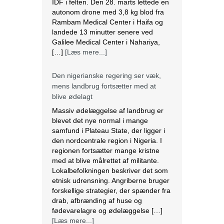
IDF i felten. Den 28. marts lettede en
autonom drone med 3,8 kg blod fra
Rambam Medical Center i Haifa og
landede 13 minutter senere ved
Galilee Medical Center i Nahariya,
[…]
[Læs mere...]
Den nigerianske regering ser væk,
mens landbrug fortsætter med at
blive ødelagt
Massiv ødelæggelse af landbrug er
blevet det nye normal i mange
samfund i Plateau State, der ligger i
den nordcentrale region i Nigeria. I
regionen fortsætter mange kristne
med at blive målrettet af militante.
Lokalbefolkningen beskriver det som
etnisk udrensning. Angriberne bruger
forskellige strategier, der spænder fra
drab, afbrænding af huse og
fødevarelagre og ødelæggelse […]
[Læs mere...]