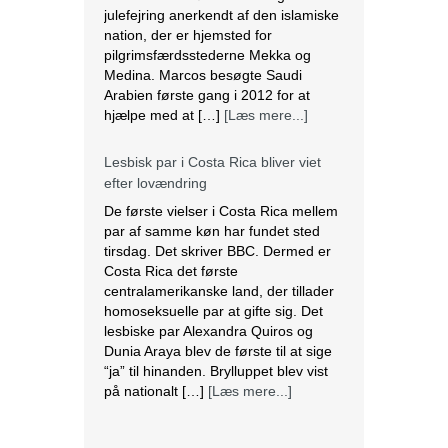
julefejring anerkendt af den islamiske
nation, der er hjemsted for
pilgrimsfærdsstederne Mekka og
Medina. Marcos besøgte Saudi
Arabien første gang i 2012 for at
hjælpe med at […]
[Læs mere...]
Lesbisk par i Costa Rica bliver viet
efter lovændring
De første vielser i Costa Rica mellem
par af samme køn har fundet sted
tirsdag. Det skriver BBC. Dermed er
Costa Rica det første
centralamerikanske land, der tillader
homoseksuelle par at gifte sig. Det
lesbiske par Alexandra Quiros og
Dunia Araya blev de første til at sige
“ja” til hinanden. Brylluppet blev vist
på nationalt […]
[Læs mere...]
Abbas erklærer alle aftaler med Israel