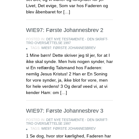
Livet, Det evige, Som var hos Faderen og
blev åbenbaret for […]
WIE97: Første Johannesbrev 2
POSTED IN:
DET NYE TESTAMENTE - DEN SKRIFT-
TRO OVERSÆTTELSE 1997
TAGS:
WIE97: FØRSTE JOHANNESBREV
1 Mine børn! Dette skriver jeg til jer, for at I
ikke skal synde. Men hvis nogen synder, har
vi En retfærdig Talsmand hos Faderen:
nemlig Jesus Kristus! 2 Han er En Soning
for vore synder, ja, ikke blot for vore, men
for hele verdens! 3 Og deraf veed vi, at vi
kender Ham: om […]
WIE97: Første Johannesbrev 3
POSTED IN:
DET NYE TESTAMENTE - DEN SKRIFT-
TRO OVERSÆTTELSE 1997
TAGS:
WIE97: FØRSTE JOHANNESBREV
1 Se dog, hvor stor kærlighed, Faderen har