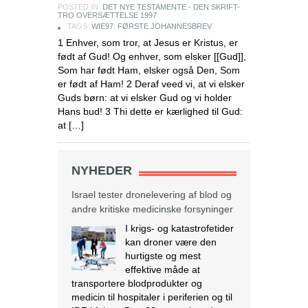
POSTED IN:
DET NYE TESTAMENTE - DEN SKRIFT-
TRO OVERSÆTTELSE 1997
TAGS:
WIE97: FØRSTE JOHANNESBREV
1 Enhver, som tror, at Jesus er Kristus, er
født af Gud! Og enhver, som elsker [[Gud]],
Som har født Ham, elsker også Den, Som
er født af Ham! 2 Deraf veed vi, at vi elsker
Guds børn: at vi elsker Gud og vi holder
Hans bud! 3 Thi dette er kærlighed til Gud:
at […]
NYHEDER
Israel tester dronelevering af blod og
andre kritiske medicinske forsyninger
I krigs- og katastrofetider
kan droner være den
hurtigste og mest
effektive måde at
transportere blodprodukter og
medicin til hospitaler i periferien og til