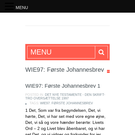
MENU
SKRIFTEN
MENU
WIE97: Første Johannesbrev
WIE97: Første Johannesbrev 1
POSTED IN:
DET NYE TESTAMENTE - DEN SKRIFT-
TRO OVERSÆTTELSE 1997
TAGS:
WIE97: FØRSTE JOHANNESBREV
1 Det, Som var fra begyndelsen, Det, vi
hørte, Det, vi har set med vore egne øjne,
Det, vi så og vore hænder berørte: Livets
Ord – 2 og Livet blev åbenbaret, og vi har
set Det, og vi vidner og forkynder for jer