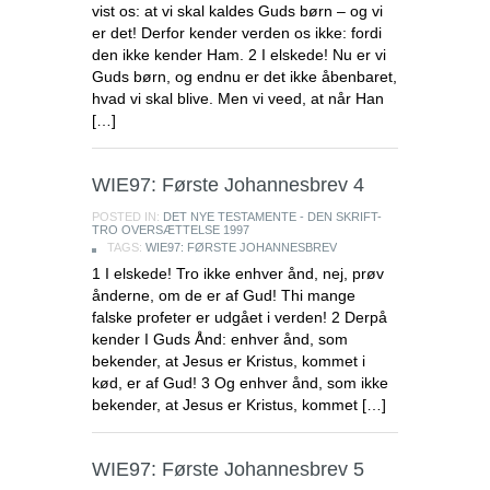
vist os: at vi skal kaldes Guds børn – og vi
er det! Derfor kender verden os ikke: fordi
den ikke kender Ham. 2 I elskede! Nu er vi
Guds børn, og endnu er det ikke åbenbaret,
hvad vi skal blive. Men vi veed, at når Han
[…]
WIE97: Første Johannesbrev 4
POSTED IN:
DET NYE TESTAMENTE - DEN SKRIFT-
TRO OVERSÆTTELSE 1997
TAGS:
WIE97: FØRSTE JOHANNESBREV
1 I elskede! Tro ikke enhver ånd, nej, prøv
ånderne, om de er af Gud! Thi mange
falske profeter er udgået i verden! 2 Derpå
kender I Guds Ånd: enhver ånd, som
bekender, at Jesus er Kristus, kommet i
kød, er af Gud! 3 Og enhver ånd, som ikke
bekender, at Jesus er Kristus, kommet […]
WIE97: Første Johannesbrev 5