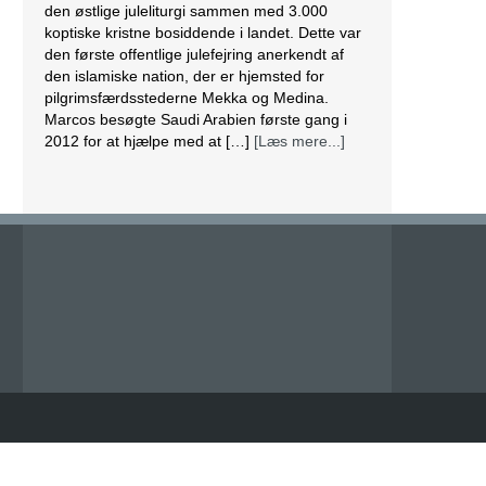
den østlige juleliturgi sammen med 3.000
koptiske kristne bosiddende i landet. Dette var
den første offentlige julefejring anerkendt af
den islamiske nation, der er hjemsted for
pilgrimsfærdsstederne Mekka og Medina.
Marcos besøgte Saudi Arabien første gang i
2012 for at hjælpe med at […]
[Læs mere...]
Lesbisk par i Costa Rica bliver viet efter
lovændring
De første vielser i Costa Rica mellem par af
samme køn har fundet sted tirsdag. Det skriver
BBC. Dermed er Costa Rica det første
centralamerikanske land, der tillader
homoseksuelle par at gifte sig. Det lesbiske par
Alexandra Quiros og Dunia Araya blev de
første til at sige “ja” til hinanden. Brylluppet blev
vist på nationalt […]
[Læs mere...]
Abbas erklærer alle aftaler med Israel og USA
for færdige