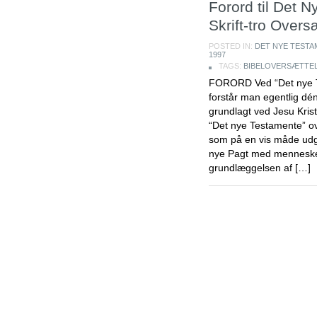
Forord til Det 
Skrift-tro Overs
POSTED IN:
DET NYE TESTA
1997
TAGS:
BIBELOVERSÆTTE
FORORD Ved “Det nye Te
forstår man egentlig dén
grundlagt ved Jesu Kris
“Det nye Testamente” ove
som på en vis måde ud
nye Pagt med mennesken
grundlæggelsen af […]