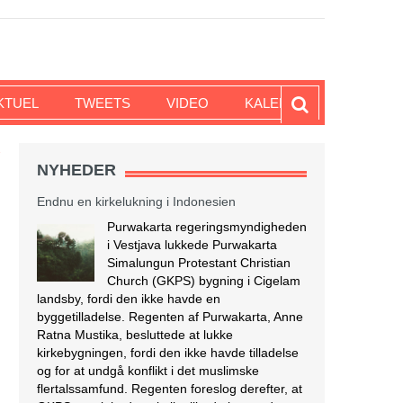
KTUEL
TWEETS
VIDEO
KALENDER
7
NYHEDER
Endnu en kirkelukning i Indonesien
Purwakarta regeringsmyndigheden
i Vestjava lukkede Purwakarta
Simalungun Protestant Christian
Church (GKPS) bygning i Cigelam
landsby, fordi den ikke havde en
byggetilladelse. Regenten af Purwakarta, Anne
Ratna Mustika, besluttede at lukke
kirkebygningen, fordi den ikke havde tilladelse
og for at undgå konflikt i det muslimske
flertalssamfund. Regenten foreslog derefter, at