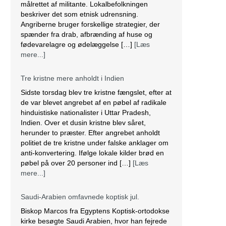
målrettet af militante. Lokalbefolkningen
beskriver det som etnisk udrensning.
Angriberne bruger forskellige strategier, der
spænder fra drab, afbrænding af huse og
fødevarelagre og ødelæggelse […]
[Læs
mere...]
Tre kristne mere anholdt i Indien
Sidste torsdag blev tre kristne fængslet, efter at
de var blevet angrebet af en pøbel af radikale
hinduistiske nationalister i Uttar Pradesh,
Indien. Over et dusin kristne blev såret,
herunder to præster. Efter angrebet anholdt
politiet de tre kristne under falske anklager om
anti-konvertering. Ifølge lokale kilder brød en
pøbel på over 20 personer ind […]
[Læs
mere...]
Saudi-Arabien omfavnede koptisk jul.
Biskop Marcos fra Egyptens Koptisk-ortodokse
kirke besøgte Saudi Arabien, hvor han fejrede