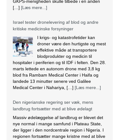
GKPS-menigheden skulle tilbede i en anden
[…]
[Læs mere...]
Israel tester dronelevering af blod og andre
kritiske medicinske forsyninger
I krigs- og katastrofetider kan
droner være den hurtigste og mest
effektive måde at transportere
blodprodukter og medicin til
hospitaler i periferien og til IDF i felten. Den 28.
marts lettede en autonom drone med 3,8 kg
blod fra Rambam Medical Center i Haifa og
landede 13 minutter senere ved Galilee
Medical Center i Nahariya, […]
[Læs mere...]
Den nigerianske regering ser væk, mens
landbrug fortsætter med at blive ødelagt
Massiv ødelæggelse af landbrug er blevet det
nye normal i mange samfund i Plateau State,
der ligger i den nordcentrale region i Nigeria. I
regionen fortsætter mange kristne med at blive