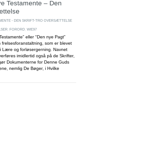
Nye Testamente – Den
ættelse
MENTE - DEN SKRIFT-TRO OVERSÆTTELSE
LSER
,
FORORD
,
WIE97
stamente” eller “Den nye Pagt”
 frelsesforanstaltning, som er blevet
ti Lære og forløsergerning. Navnet
rføres imidlertid også på de Skrifter,
gør Dokumenterne for Denne Guds
e, nemlig De Bøger, i Hvilke