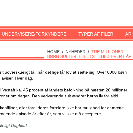
UNDERVISERE/FORKYNDERE
TYPER AF FILER
AR
HOME
/
NYHEDER
/
TRE MILLIONER
BØRN SULTER IHJEL I STILHED HVERT ÅR
t uoverskueligt tal, når det lige får lov at sætte sig. Over 8000 børn
s aviser. Hver dag.
i Vestafrika. 45 procent af landets befolkning på næsten 20 millioner
roner om dagen. Den vedvarende sult ændrer børns liv for altid.
 konflikter, eller fordi deres forældre ikke har mulighed for at mætte
ndende episode år efter år, som vi ikke må acceptere.
isteligt Dagblad