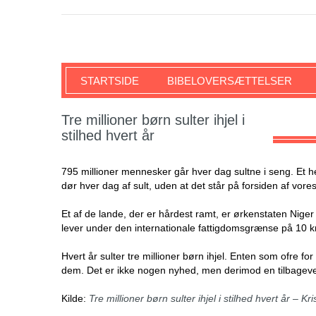
SKRIFTEN
STARTSIDE
BIBELOVERSÆTTELSER
Tre millioner børn sulter ihjel i
stilhed hvert år
795 millioner mennesker går hver dag sultne i seng. Et hel
dør hver dag af sult, uden at det står på forsiden af vore
Et af de lande, der er hårdest ramt, er ørkenstaten Niger 
lever under den internationale fattigdomsgrænse på 10 k
Hvert år sulter tre millioner børn ihjel. Enten som ofre for
dem. Det er ikke nogen nyhed, men derimod en tilbageve
Kilde:
Tre millioner børn sulter ihjel i stilhed hvert år – Kr