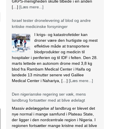
GKPS-menigheden skulle tilbede i en anden
[…]
[Læs mere...]
Israel tester dronelevering af blod og andre
kritiske medicinske forsyninger
I krigs- og katastrofetider kan
droner være den hurtigste og mest
effektive måde at transportere
blodprodukter og medicin til
hospitaler i periferien og til IDF i felten. Den 28.
marts lettede en autonom drone med 3,8 kg
blod fra Rambam Medical Center i Haifa og
landede 13 minutter senere ved Galilee
Medical Center i Nahariya, […]
[Læs mere...]
Den nigerianske regering ser væk, mens
landbrug fortsætter med at blive ødelagt
Massiv ødelæggelse af landbrug er blevet det
nye normal i mange samfund i Plateau State,
der ligger i den nordcentrale region i Nigeria. I
regionen fortsætter mange kristne med at blive