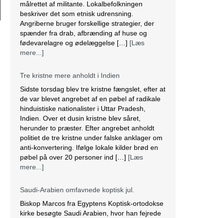
målrettet af militante. Lokalbefolkningen
beskriver det som etnisk udrensning.
Angriberne bruger forskellige strategier, der
spænder fra drab, afbrænding af huse og
fødevarelagre og ødelæggelse […]
[Læs
mere...]
Tre kristne mere anholdt i Indien
Sidste torsdag blev tre kristne fængslet, efter at
de var blevet angrebet af en pøbel af radikale
hinduistiske nationalister i Uttar Pradesh,
Indien. Over et dusin kristne blev såret,
herunder to præster. Efter angrebet anholdt
politiet de tre kristne under falske anklager om
anti-konvertering. Ifølge lokale kilder brød en
pøbel på over 20 personer ind […]
[Læs
mere...]
Saudi-Arabien omfavnede koptisk jul.
Biskop Marcos fra Egyptens Koptisk-ortodokse
kirke besøgte Saudi Arabien, hvor han fejrede