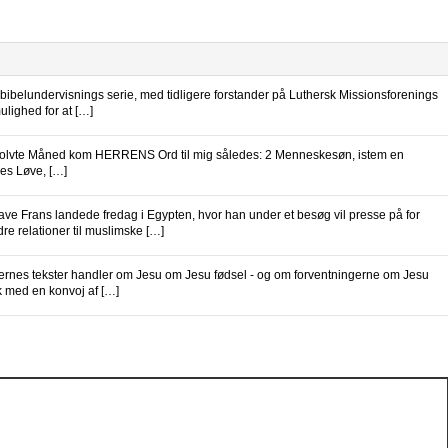
bibelundervisnings serie, med tidligere forstander på Luthersk Missionsforenings
lighed for at […]
den tolvte Måned kom HERRENS Ord til mig således: 2 Menneskesøn, istem en
es Løve, […]
ve Frans landede fredag i Egypten, hvor han under et besøg vil presse på for
re relationer til muslimske […]
rkernes tekster handler om Jesu om Jesu fødsel - og om forventningerne om Jesu
k med en konvoj af […]