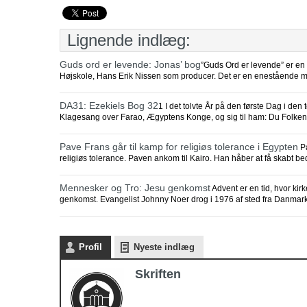
Lignende indlæg:
Guds ord er levende: Jonas’ bog
”Guds Ord er levende” er en 
Højskole, Hans Erik Nissen som producer. Det er en enestående mu
DA31: Ezekiels Bog 32
1 I det tolvte År på den første Dag i 
Klagesang over Farao, Ægyptens Konge, og sig til ham: Du Folken
Pave Frans går til kamp for religiøs tolerance i Egypten
Pa
religiøs tolerance. Paven ankom til Kairo. Han håber at få skabt bed
Mennesker og Tro: Jesu genkomst
Advent er en tid, hvor ki
genkomst. Evangelist Johnny Noer drog i 1976 af sted fra Danmar
Profil
Nyeste indlæg
Skriften