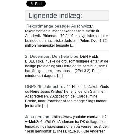
Lignende indlæg:
Rekordmange besøger Auschwitz
Et
rekordstort antal mennesker besøgte sidste år
Auschwitz-Birkenau - 70 år efter sovjetiske soldater
befriede den nazistiske dødslejr i Polen. Over 1,72
million mennesker besøgte […]
2. December: Den hele bibel
DEN HELE
BIBEL I skal huske de ord, som tidligere er talt af de
hellige profeter, og vor Herre og frelsers bud, som I
har fået gennem jeres apostle (2Pet 3:2). Peter
minder os i dagens […]
DNPS26: Jakobsbrev 1
1 Hilsen fra Jakob, Guds
og Herre Jesus Kristus' Tjener til de tolv Stammer i
Adspredelsen. 2 Agt det for idel Glæde, mine
Brødre, naar Prøvelser af saa mange Slags møder
jer fra alle […]
Jesu genkomst
https://www.youtube.com/watch?
v=Mob2n6rpPdI Ole Andersen fra DK deltager i en
temadag hos Israelsmissionen på Færøerne. 3. del:
"Jesu genkomst" (1Thess. 4:13-18). Ole Andersen