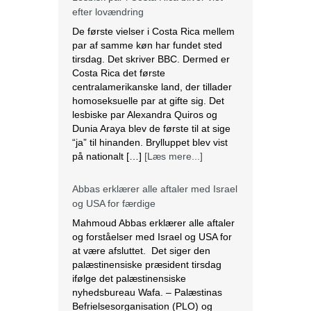
efter lovændring
De første vielser i Costa Rica mellem
par af samme køn har fundet sted
tirsdag. Det skriver BBC. Dermed er
Costa Rica det første
centralamerikanske land, der tillader
homoseksuelle par at gifte sig. Det
lesbiske par Alexandra Quiros og
Dunia Araya blev de første til at sige
“ja” til hinanden. Brylluppet blev vist
på nationalt […]
[Læs mere...]
Abbas erklærer alle aftaler med Israel
og USA for færdige
Mahmoud Abbas erklærer alle aftaler
og forståelser med Israel og USA for
at være afsluttet. Det siger den
palæstinensiske præsident tirsdag
ifølge det palæstinensiske
nyhedsbureau Wafa. – Palæstinas
Befrielsesorganisation (PLO) og