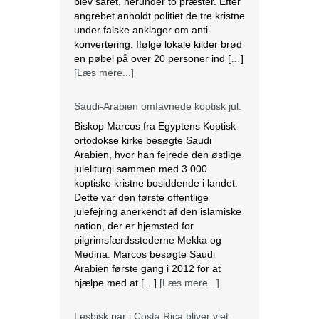
blev såret, herunder to præster. Efter
angrebet anholdt politiet de tre kristne
under falske anklager om anti-
konvertering. Ifølge lokale kilder brød
en pøbel på over 20 personer ind […]
[Læs mere...]
Saudi-Arabien omfavnede koptisk jul.
Biskop Marcos fra Egyptens Koptisk-
ortodokse kirke besøgte Saudi
Arabien, hvor han fejrede den østlige
juleliturgi sammen med 3.000
koptiske kristne bosiddende i landet.
Dette var den første offentlige
julefejring anerkendt af den islamiske
nation, der er hjemsted for
pilgrimsfærdsstederne Mekka og
Medina. Marcos besøgte Saudi
Arabien første gang i 2012 for at
hjælpe med at […]
[Læs mere...]
Lesbisk par i Costa Rica bliver viet