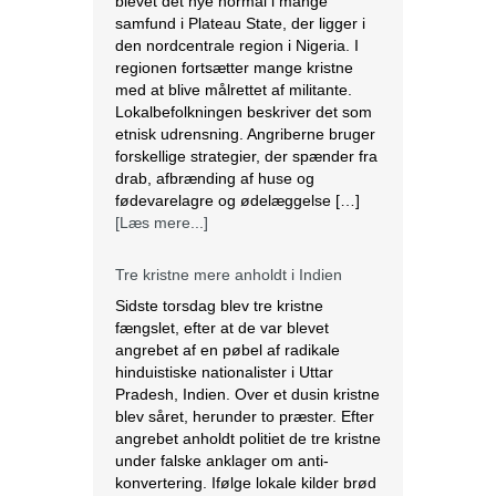
blevet det nye normal i mange
samfund i Plateau State, der ligger i
den nordcentrale region i Nigeria. I
regionen fortsætter mange kristne
med at blive målrettet af militante.
Lokalbefolkningen beskriver det som
etnisk udrensning. Angriberne bruger
forskellige strategier, der spænder fra
drab, afbrænding af huse og
fødevarelagre og ødelæggelse […]
[Læs mere...]
Tre kristne mere anholdt i Indien
Sidste torsdag blev tre kristne
fængslet, efter at de var blevet
angrebet af en pøbel af radikale
hinduistiske nationalister i Uttar
Pradesh, Indien. Over et dusin kristne
blev såret, herunder to præster. Efter
angrebet anholdt politiet de tre kristne
under falske anklager om anti-
konvertering. Ifølge lokale kilder brød