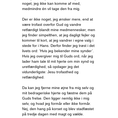
noget, jeg ikke kan komme af med,
medmindre én vil tage den fra mig.
Der er ikke noget, jeg ønsker mere, end at
være trofast overfor Gud og vandre
retfærdigt blandt mine medmennesker, men
jeg finder simpelthen, at jeg dagligt fejler og
kommer til kort, at jeg vandrer i egne valg i
stede for i Hans. Derfor finder jeg trøst i det
livets ord: ’Hvis jeg bekender mine synder’.
Hvis jeg overgiver mig til Guds ord, når jeg
lader ham tale til mit hjerte om min synd og
uretfærdighed, så opdager jeg det
vidunderligste: Jesu trofasthed og
retfærdighed.
Da kan jeg fjerne mine øjne fra mig selv og
mit bedrageriske hjerte og fæstne dem på
Guds frelse. Den ligger nemlig ikke i mig
selv, og hvad jeg formår eller ikke formår.
Nej, den hang på korset og blev stadfæstet
på tredje dagen med magt og vælde.