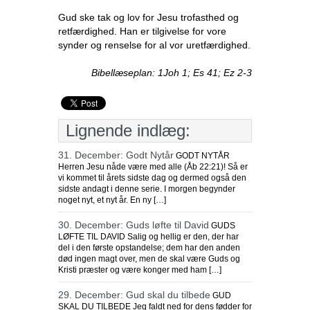
Gud ske tak og lov for Jesu trofasthed og
retfærdighed. Han er tilgivelse for vore
synder og renselse for al vor uretfærdighed.
Bibellæseplan: 1Joh 1; Es 41; Ez 2-3
Lignende indlæg:
31. December: Godt Nytår
GODT NYTÅR
Herren Jesu nåde være med alle (Åb 22:21)! Så er
vi kommet til årets sidste dag og dermed også den
sidste andagt i denne serie. I morgen begynder
noget nyt, et nyt år. En ny […]
30. December: Guds løfte til David
GUDS
LØFTE TIL DAVID Salig og hellig er den, der har
del i den første opstandelse; dem har den anden
død ingen magt over, men de skal være Guds og
Kristi præster og være konger med ham […]
29. December: Gud skal du tilbede
GUD
SKAL DU TILBEDE Jeg faldt ned for dens fødder for