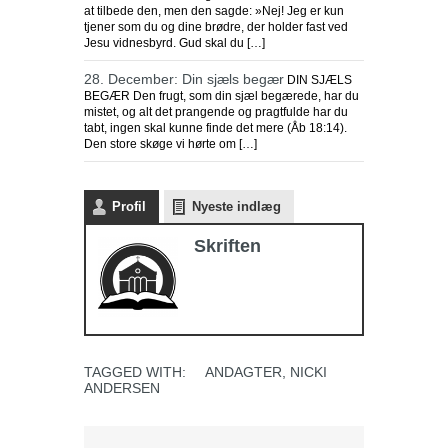
at tilbede den, men den sagde: »Nej! Jeg er kun
tjener som du og dine brødre, der holder fast ved
Jesu vidnesbyrd. Gud skal du […]
28. December: Din sjæls begær
DIN SJÆLS
BEGÆR Den frugt, som din sjæl begærede, har du
mistet, og alt det prangende og pragtfulde har du
tabt, ingen skal kunne finde det mere (Åb 18:14).
Den store skøge vi hørte om […]
Profil
Nyeste indlæg
Skriften
TAGGED WITH:
ANDAGTER
,
NICKI
ANDERSEN