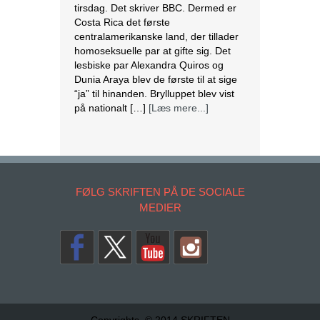
tirsdag. Det skriver BBC. Dermed er
Costa Rica det første
centralamerikanske land, der tillader
homoseksuelle par at gifte sig. Det
lesbiske par Alexandra Quiros og
Dunia Araya blev de første til at sige
“ja” til hinanden. Brylluppet blev vist
på nationalt […]
[Læs mere...]
Abbas erklærer alle aftaler med Israel
og USA for færdige
Mahmoud Abbas erklærer alle aftaler
og forståelser med Israel og USA for
FØLG SKRIFTEN PÅ DE SOCIALE
at være afsluttet. Det siger den
MEDIER
palæstinensiske præsident tirsdag
ifølge det palæstinensiske
nyhedsbureau Wafa. – Palæstinas
Befrielsesorganisation (PLO) og
staten Palæstina er fra i dag fritaget
for alle aftaler og forståelser med den
amerikanske og den israelske
regering, siger Abbas på et
Copyrights. © 2014 SKRIFTEN