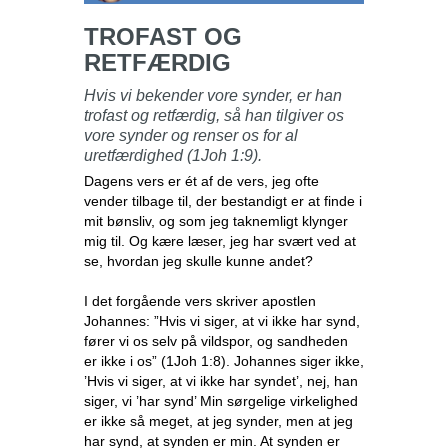
TROFAST OG
RETFÆRDIG
Hvis vi bekender vore synder, er han
trofast og retfærdig, så han tilgiver os
vore synder og renser os for al
uretfærdighed (1Joh 1:9).
Dagens vers er ét af de vers, jeg ofte
vender tilbage til, der bestandigt er at finde i
mit bønsliv, og som jeg taknemligt klynger
mig til. Og kære læser, jeg har svært ved at
se, hvordan jeg skulle kunne andet?
I det forgående vers skriver apostlen
Johannes: ”Hvis vi siger, at vi ikke har synd,
fører vi os selv på vildspor, og sandheden
er ikke i os” (1Joh 1:8). Johannes siger ikke,
’Hvis vi siger, at vi ikke har syndet’, nej, han
siger, vi ’har synd’ Min sørgelige virkelighed
er ikke så meget, at jeg synder, men at jeg
har synd, at synden er min. At synden er