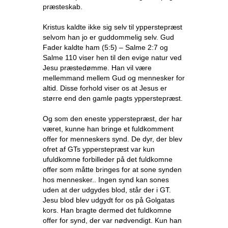
præsteskab.
Kristus kaldte ikke sig selv til ypperstepræst
selvom han jo er guddommelig selv. Gud
Fader kaldte ham (5:5) – Salme 2:7 og
Salme 110 viser hen til den evige natur ved
Jesu præstedømme. Han vil være
mellemmand mellem Gud og mennesker for
altid. Disse forhold viser os at Jesus er
større end den gamle pagts ypperstepræst.
Og som den eneste ypperstepræst, der har
været, kunne han bringe et fuldkomment
offer for menneskers synd. De dyr, der blev
ofret af GTs ypperstepræst var kun
ufuldkomne forbilleder på det fuldkomne
offer som måtte bringes for at sone synden
hos mennesker.. Ingen synd kan sones
uden at der udgydes blod, står der i GT.
Jesu blod blev udgydt for os på Golgatas
kors. Han bragte dermed det fuldkomne
offer for synd, der var nødvendigt. Kun han