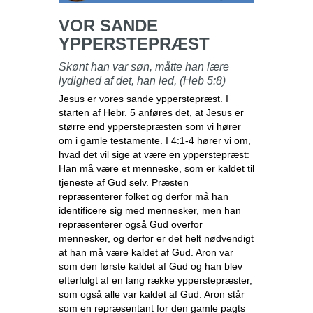
VOR SANDE
YPPERSTEPRÆST
Skønt han var søn, måtte han lære
lydighed af det, han led, (Heb 5:8)
Jesus er vores sande ypperstepræst. I
starten af Hebr. 5 anføres det, at Jesus er
større end ypperstepræsten som vi hører
om i gamle testamente. I 4:1-4 hører vi om,
hvad det vil sige at være en ypperstepræst:
Han må være et menneske, som er kaldet til
tjeneste af Gud selv. Præsten
repræsenterer folket og derfor må han
identificere sig med mennesker, men han
repræsenterer også Gud overfor
mennesker, og derfor er det helt nødvendigt
at han må være kaldet af Gud. Aron var
som den første kaldet af Gud og han blev
efterfulgt af en lang række ypperstepræster,
som også alle var kaldet af Gud. Aron står
som en repræsentant for den gamle pagts