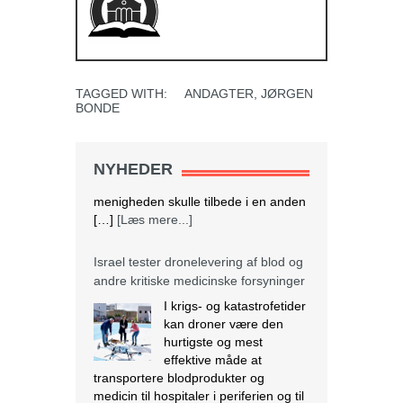
TAGGED WITH:
ANDAGTER
,
JØRGEN
BONDE
NYHEDER
Israel tester dronelevering af blod og
andre kritiske medicinske forsyninger
I krigs- og katastrofetider
kan droner være den
hurtigste og mest
effektive måde at
transportere blodprodukter og
medicin til hospitaler i periferien og til
IDF i felten. Den 28. marts lettede en
autonom drone med 3,8 kg blod fra
Rambam Medical Center i Haifa og