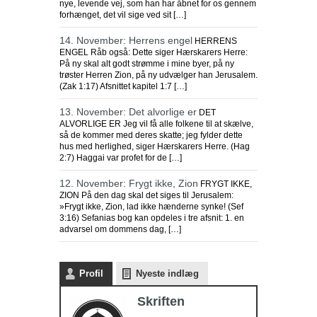
nye, levende vej, som han har åbnet for os gennem
forhænget, det vil sige ved sit […]
14. November: Herrens engel
HERRENS
ENGEL Råb også: Dette siger Hærskarers Herre:
På ny skal alt godt strømme i mine byer, på ny
trøster Herren Zion, på ny udvælger han Jerusalem.
(Zak 1:17) Afsnittet kapitel 1:7 […]
13. November: Det alvorlige er
DET
ALVORLIGE ER Jeg vil få alle folkene til at skælve,
så de kommer med deres skatte; jeg fylder dette
hus med herlighed, siger Hærskarers Herre. (Hag
2:7) Haggai var profet for de […]
12. November: Frygt ikke, Zion
FRYGT IKKE,
ZION På den dag skal det siges til Jerusalem:
»Frygt ikke, Zion, lad ikke hænderne synke! (Sef
3:16) Sefanias bog kan opdeles i tre afsnit: 1. en
advarsel om dommens dag, […]
Profil
Nyeste indlæg
Skriften