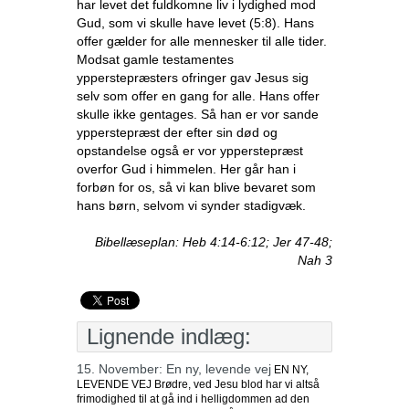
har levet det fuldkomne liv i lydighed mod
Gud, som vi skulle have levet (5:8). Hans
offer gælder for alle mennesker til alle tider.
Modsat gamle testamentes
ypperstepræsters ofringer gav Jesus sig
selv som offer en gang for alle. Hans offer
skulle ikke gentages. Så han er vor sande
ypperstepræst der efter sin død og
opstandelse også er vor ypperstepræst
overfor Gud i himmelen. Her går han i
forbøn for os, så vi kan blive bevaret som
hans børn, selvom vi synder stadigvæk.
Bibellæseplan: Heb 4:14-6:12; Jer 47-48;
Nah 3
Lignende indlæg:
15. November: En ny, levende vej
EN NY,
LEVENDE VEJ Brødre, ved Jesu blod har vi altså
frimodighed til at gå ind i helligdommen ad den