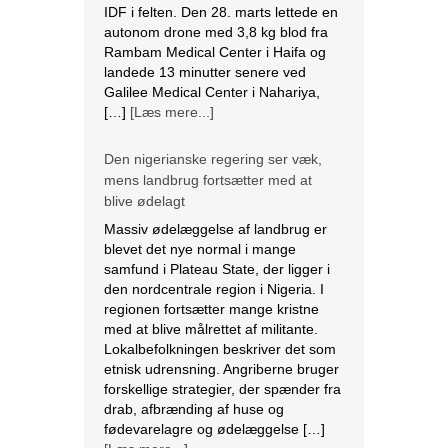
landede 13 minutter senere ved
Galilee Medical Center i Nahariya,
[…]
[Læs mere...]
Den nigerianske regering ser væk,
mens landbrug fortsætter med at
blive ødelagt
Massiv ødelæggelse af landbrug er
blevet det nye normal i mange
samfund i Plateau State, der ligger i
den nordcentrale region i Nigeria. I
regionen fortsætter mange kristne
med at blive målrettet af militante.
Lokalbefolkningen beskriver det som
etnisk udrensning. Angriberne bruger
forskellige strategier, der spænder fra
drab, afbrænding af huse og
fødevarelagre og ødelæggelse […]
[Læs mere...]
Tre kristne mere anholdt i Indien