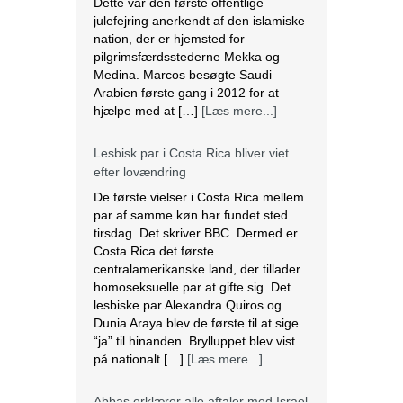
Medina. Marcos besøgte Saudi
Arabien første gang i 2012 for at
hjælpe med at […]
[Læs mere...]
Lesbisk par i Costa Rica bliver viet
efter lovændring
De første vielser i Costa Rica mellem
par af samme køn har fundet sted
tirsdag. Det skriver BBC. Dermed er
Costa Rica det første
centralamerikanske land, der tillader
homoseksuelle par at gifte sig. Det
lesbiske par Alexandra Quiros og
Dunia Araya blev de første til at sige
“ja” til hinanden. Brylluppet blev vist
på nationalt […]
[Læs mere...]
Abbas erklærer alle aftaler med Israel
og USA for færdige
Mahmoud Abbas erklærer alle aftaler
og forståelser med Israel og USA for