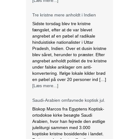
Sidste torsdag blev tre kristne
fængslet, efter at de var blevet
angrebet af en pøbel af radikale
hinduistiske nationalister i Uttar
Pradesh, Indien. Over et dusin kristne
blev såret, herunder to præster. Efter
angrebet anholdt politiet de tre kristne
under falske anklager om anti-
konvertering. Ifølge lokale kilder brød
en pøbel på over 20 personer ind […]
[Læs mere...]
Saudi-Arabien omfavnede koptisk jul.
Biskop Marcos fra Egyptens Koptisk-
ortodokse kirke besøgte Saudi
Arabien, hvor han fejrede den østlige
juleliturgi sammen med 3.000
koptiske kristne bosiddende i landet.
Dette var den første offentlige
julefejring anerkendt af den islamiske
nation, der er hjemsted for
pilgrimsfærdsstederne Mekka og