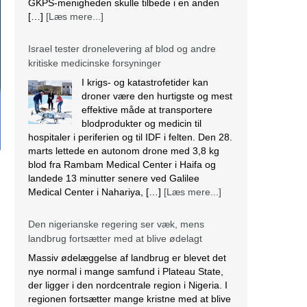
GKPS-menigheden skulle tilbede i en anden
[…]
[Læs mere...]
Israel tester dronelevering af blod og andre
kritiske medicinske forsyninger
I krigs- og katastrofetider kan
droner være den hurtigste og mest
effektive måde at transportere
blodprodukter og medicin til
hospitaler i periferien og til IDF i felten. Den 28.
marts lettede en autonom drone med 3,8 kg
blod fra Rambam Medical Center i Haifa og
landede 13 minutter senere ved Galilee
Medical Center i Nahariya, […]
[Læs mere...]
Den nigerianske regering ser væk, mens
landbrug fortsætter med at blive ødelagt
Massiv ødelæggelse af landbrug er blevet det
nye normal i mange samfund i Plateau State,
der ligger i den nordcentrale region i Nigeria. I
regionen fortsætter mange kristne med at blive