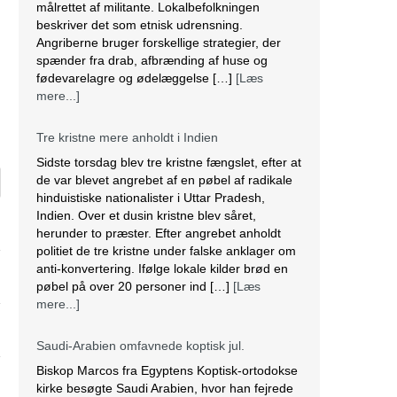
målrettet af militante. Lokalbefolkningen
beskriver det som etnisk udrensning.
Angriberne bruger forskellige strategier, der
spænder fra drab, afbrænding af huse og
fødevarelagre og ødelæggelse […]
[Læs
mere...]
1
Tre kristne mere anholdt i Indien
Sidste torsdag blev tre kristne fængslet, efter at
de var blevet angrebet af en pøbel af radikale
hinduistiske nationalister i Uttar Pradesh,
Indien. Over et dusin kristne blev såret,
herunder to præster. Efter angrebet anholdt
politiet de tre kristne under falske anklager om
anti-konvertering. Ifølge lokale kilder brød en
pøbel på over 20 personer ind […]
[Læs
mere...]
Saudi-Arabien omfavnede koptisk jul.
Biskop Marcos fra Egyptens Koptisk-ortodokse
kirke besøgte Saudi Arabien, hvor han fejrede