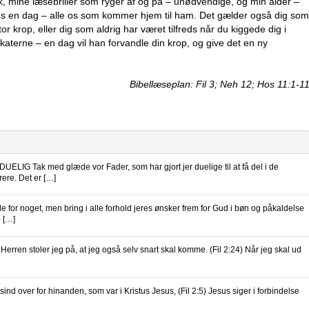
k, mine læsebriller som ryger af og på – unødvendige, og min alder –
d os en dag – alle os som kommer hjem til ham. Det gælder også dig som
 krop, eller dig som aldrig har været tilfreds når du kiggede dig i
lakaterne – en dag vil han forvandle din krop, og give det en ny
Bibellæseplan: Fil 3; Neh 12; Hos 11:1-1
IG Tak med glæde vor Fader, som har gjort jer duelige til at få del i de
rere. Det er […]
 noget, men bring i alle forhold jeres ønsker frem for Gud i bøn og påkaldelse
e […]
 Herren stoler jeg på, at jeg også selv snart skal komme. (Fil 2:24) Når jeg skal ud
nd over for hinanden, som var i Kristus Jesus, (Fil 2:5) Jesus siger i forbindelse