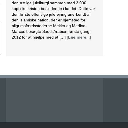
den østlige juleliturgi sammen med 3.000
koptiske kristne bosiddende i landet. Dette var
den første offentlige julefejring anerkendt af
den islamiske nation, der er hjemsted for
pilgrimsfærdsstederne Mekka og Medina.
Marcos besøgte Saudi Arabien første gang i
2012 for at hjælpe med at […]
[Læs mere...]
Lesbisk par i Costa Rica bliver viet efter
lovændring
De første vielser i Costa Rica mellem par af
samme køn har fundet sted tirsdag. Det skriver
BBC. Dermed er Costa Rica det første
centralamerikanske land, der tillader
homoseksuelle par at gifte sig. Det lesbiske par
Alexandra Quiros og Dunia Araya blev de
første til at sige “ja” til hinanden. Brylluppet blev
vist på nationalt […]
[Læs mere...]
Abbas erklærer alle aftaler med Israel og USA
for færdige