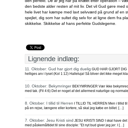
den perfekt. De ar jeg har på knæet efter operation – væ
den bedste alder resten af mit liv. Det vil Gud gøre me
hele livet har kæmpe med lavt selvværd på grund af en stor
spejlet, dig som har sultet dig selv for at ligne dem fra p
skikkelse. Skikkelse af hans perfekte Gudslegeme.
Lignende indlæg:
11. Oktober: Gud har gjort dig duelig
GUD HAR GJORT DIG DUEL
helliges arv i lyset (Kol 1:12) Halleluja! Så bliver det ikke meget kla
10. Oktober: Bekymringer
BEKYMRINGER Vær ikke bekymrede for
med tak. (Fil 4:6) Det er noget af det allermest naturlige og normal
8. Oktober: I tillid til Herren
I TILLID TIL HERREN Men i tillid til
på en rejse, længere eller kortere, så skal jeg købe en billet. […]
7. Oktober: Jesu Kristi sind
JESU KRISTI SIND I skal have det si
med påskemåltidet til sine disciple: ”Et nyt bud giver jeg jer: I […]