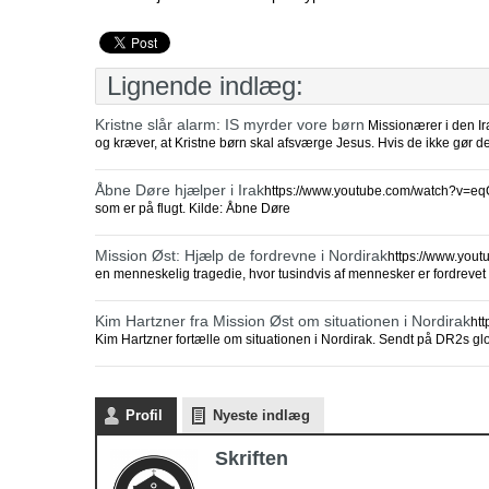
Lignende indlæg:
Kristne slår alarm: IS myrder vore børn
Missionærer i den Ira
og kræver, at Kristne børn skal afsværge Jesus. Hvis de ikke gør det
Åbne Døre hjælper i Irak
https://www.youtube.com/watch?v=eqQ
som er på flugt. Kilde: Åbne Døre
Mission Øst: Hjælp de fordrevne i Nordirak
https://www.yout
en menneskelig tragedie, hvor tusindvis af mennesker er fordrevet f
Kim Hartzner fra Mission Øst om situationen i Nordirak
ht
Kim Hartzner fortælle om situationen i Nordirak. Sendt på DR2s 
Profil
Nyeste indlæg
Skriften