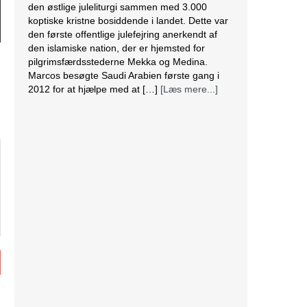
den østlige juleliturgi sammen med 3.000
koptiske kristne bosiddende i landet. Dette var
den første offentlige julefejring anerkendt af
den islamiske nation, der er hjemsted for
pilgrimsfærdsstederne Mekka og Medina.
Marcos besøgte Saudi Arabien første gang i
2012 for at hjælpe med at […]
[Læs mere...]
Lesbisk par i Costa Rica bliver viet efter
lovændring
De første vielser i Costa Rica mellem par af
samme køn har fundet sted tirsdag. Det skriver
BBC. Dermed er Costa Rica det første
centralamerikanske land, der tillader
homoseksuelle par at gifte sig. Det lesbiske par
Alexandra Quiros og Dunia Araya blev de
første til at sige “ja” til hinanden. Brylluppet blev
vist på nationalt […]
[Læs mere...]
Abbas erklærer alle aftaler med Israel og USA
for færdige