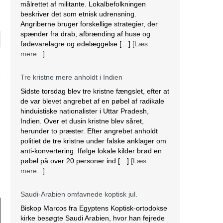
målrettet af militante. Lokalbefolkningen
beskriver det som etnisk udrensning.
Angriberne bruger forskellige strategier, der
spænder fra drab, afbrænding af huse og
fødevarelagre og ødelæggelse […]
[Læs
mere...]
Tre kristne mere anholdt i Indien
Sidste torsdag blev tre kristne fængslet, efter at
de var blevet angrebet af en pøbel af radikale
hinduistiske nationalister i Uttar Pradesh,
Indien. Over et dusin kristne blev såret,
herunder to præster. Efter angrebet anholdt
politiet de tre kristne under falske anklager om
anti-konvertering. Ifølge lokale kilder brød en
pøbel på over 20 personer ind […]
[Læs
mere...]
Saudi-Arabien omfavnede koptisk jul.
Biskop Marcos fra Egyptens Koptisk-ortodokse
kirke besøgte Saudi Arabien, hvor han fejrede