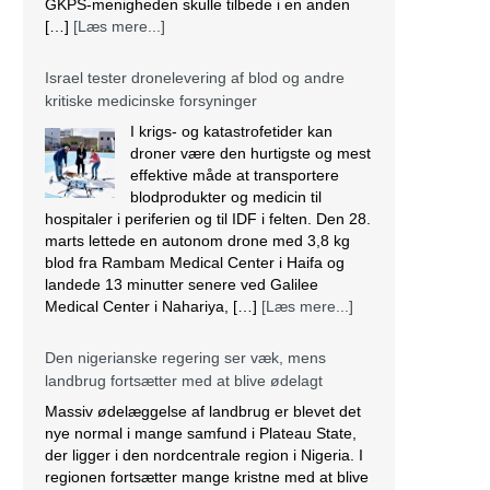
GKPS-menigheden skulle tilbede i en anden
[…]
[Læs mere...]
Israel tester dronelevering af blod og andre
kritiske medicinske forsyninger
I krigs- og katastrofetider kan
droner være den hurtigste og mest
effektive måde at transportere
blodprodukter og medicin til
hospitaler i periferien og til IDF i felten. Den 28.
marts lettede en autonom drone med 3,8 kg
blod fra Rambam Medical Center i Haifa og
landede 13 minutter senere ved Galilee
Medical Center i Nahariya, […]
[Læs mere...]
Den nigerianske regering ser væk, mens
landbrug fortsætter med at blive ødelagt
Massiv ødelæggelse af landbrug er blevet det
nye normal i mange samfund i Plateau State,
der ligger i den nordcentrale region i Nigeria. I
regionen fortsætter mange kristne med at blive