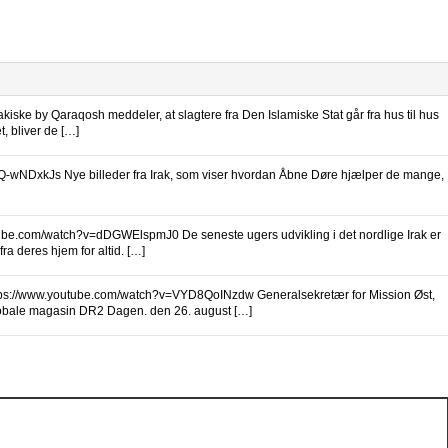
kiske by Qaraqosh meddeler, at slagtere fra Den Islamiske Stat går fra hus til hus
, bliver de […]
-wNDxkJs Nye billeder fra Irak, som viser hvordan Åbne Døre hjælper de mange,
ube.com/watch?v=dDGWElspmJ0 De seneste ugers udvikling i det nordlige Irak er
ra deres hjem for altid. […]
tps://www.youtube.com/watch?v=VYD8QoINzdw Generalsekretær for Mission Øst,
globale magasin DR2 Dagen. den 26. august […]