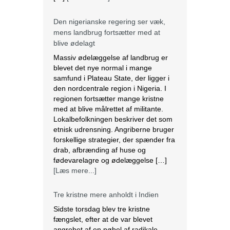
Den nigerianske regering ser væk,
mens landbrug fortsætter med at
blive ødelagt
Massiv ødelæggelse af landbrug er
blevet det nye normal i mange
samfund i Plateau State, der ligger i
den nordcentrale region i Nigeria. I
regionen fortsætter mange kristne
med at blive målrettet af militante.
Lokalbefolkningen beskriver det som
etnisk udrensning. Angriberne bruger
forskellige strategier, der spænder fra
drab, afbrænding af huse og
fødevarelagre og ødelæggelse […]
[Læs mere...]
Tre kristne mere anholdt i Indien
Sidste torsdag blev tre kristne
fængslet, efter at de var blevet
angrebet af en pøbel af radikale