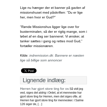
Lige nu hænger der et banner på gavlen af
missionshuset med påskriften: “Du er lige
her, men hvor er Gud?”
“Rønde Missionshus ligger lige over for
busterminalen, så der er rigtig mange, som i
løbet af en dag ser banneret. Vi ønsker, at
tanker sættes i gang og rettes mod Gud,”
fortæller missionæren.
Kilde:
indremission.dk: Bannere er næsten
lige så billige som annoncer
Lignende indlæg:
Herren har gjort store ting for os
Så vidt jeg
ved, siges det aldrig i Ordet, at et menneske har
gjort store ting for Herren, men det siges ofte, at
Herren har gjort store ting for mennesker. I Salme
126 siger de, […]