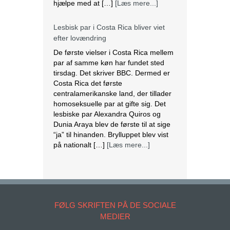
hjælpe med at […]
[Læs mere...]
Lesbisk par i Costa Rica bliver viet
efter lovændring
De første vielser i Costa Rica mellem
par af samme køn har fundet sted
tirsdag. Det skriver BBC. Dermed er
Costa Rica det første
centralamerikanske land, der tillader
homoseksuelle par at gifte sig. Det
lesbiske par Alexandra Quiros og
Dunia Araya blev de første til at sige
“ja” til hinanden. Brylluppet blev vist
på nationalt […]
[Læs mere...]
Abbas erklærer alle aftaler med Israel
og USA for færdige
Mahmoud Abbas erklærer alle aftaler
og forståelser med Israel og USA for
FØLG SKRIFTEN PÅ DE SOCIALE
at være afsluttet. Det siger den
MEDIER
palæstinensiske præsident tirsdag