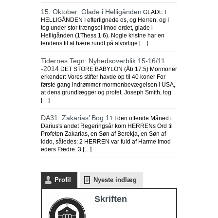
15. Oktober: Glade i Helligånden
GLADE I
HELLIGÅNDEN I efterlignede os, og Herren, og I
tog under stor trængsel imod ordet, glade i
Helligånden (1Thess 1:6). Nogle kristne har en
tendens til at bære rundt på alvorlige […]
Tidernes Tegn: Nyhedsoverblik 15-16/11
-2014
DET STORE BABYLON (Åb 17:5) Mormoner
erkender: Vores stifter havde op til 40 koner For
første gang indrømmer mormonbevægelsen i USA,
at dens grundlægger og profet, Joseph Smith, tog
[…]
DA31: Zakarias’ Bog 1
1 I den ottende Måned i
Darius's andet Regeringsår kom HERRENs Ord til
Profeten Zakarias, en Søn af Berekja, en Søn af
Iddo, således: 2 HERREN var fuld af Harme imod
eders Fædre. 3 […]
Profil
Nyeste indlæg
Skriften