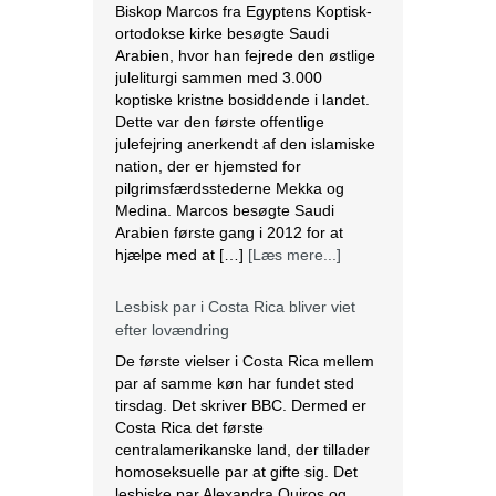
Biskop Marcos fra Egyptens Koptisk-
ortodokse kirke besøgte Saudi
Arabien, hvor han fejrede den østlige
juleliturgi sammen med 3.000
koptiske kristne bosiddende i landet.
Dette var den første offentlige
julefejring anerkendt af den islamiske
nation, der er hjemsted for
pilgrimsfærdsstederne Mekka og
Medina. Marcos besøgte Saudi
Arabien første gang i 2012 for at
hjælpe med at […]
[Læs mere...]
Lesbisk par i Costa Rica bliver viet
efter lovændring
De første vielser i Costa Rica mellem
par af samme køn har fundet sted
tirsdag. Det skriver BBC. Dermed er
Costa Rica det første
centralamerikanske land, der tillader
homoseksuelle par at gifte sig. Det
lesbiske par Alexandra Quiros og