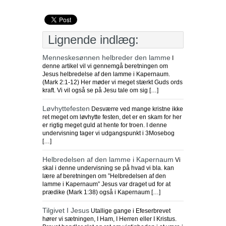
Lignende indlæg:
Menneskesønnen helbreder den lamme
I
denne artikel vil vi gennemgå beretningen om
Jesus helbredelse af den lamme i Kapernaum.
(Mark 2:1-12) Her møder vi meget stærkt Guds ords
kraft. Vi vil også se på Jesu tale om sig […]
Løvhyttefesten
Desværre ved mange kristne ikke
ret meget om løvhytte festen, det er en skam for her
er rigtig meget guld at hente for troen. I denne
undervisning tager vi udgangspunkt i 3Mosebog
[…]
Helbredelsen af den lamme i Kapernaum
Vi
skal i denne undervisning se på hvad vi bla. kan
lære af beretningen om ”Helbredelsen af den
lamme i Kapernaum” Jesus var draget ud for at
prædike (Mark 1:38) også i Kapernaum […]
Tilgivet I Jesus
Utallige gange i Efeserbrevet
hører vi sætningen, I Ham, I Herren eller I Kristus.