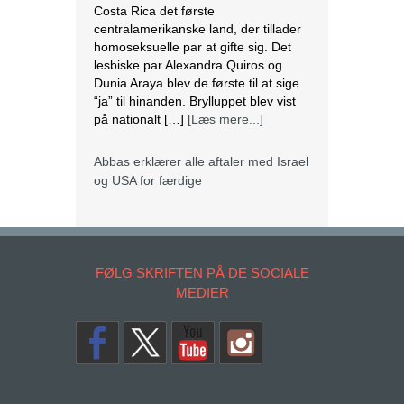
Costa Rica det første
centralamerikanske land, der tillader
homoseksuelle par at gifte sig. Det
lesbiske par Alexandra Quiros og
Dunia Araya blev de første til at sige
“ja” til hinanden. Brylluppet blev vist
på nationalt […]
[Læs mere...]
Abbas erklærer alle aftaler med Israel
og USA for færdige
Mahmoud Abbas erklærer alle aftaler
og forståelser med Israel og USA for
FØLG SKRIFTEN PÅ DE SOCIALE
at være afsluttet. Det siger den
palæstinensiske præsident tirsdag
MEDIER
ifølge det palæstinensiske
nyhedsbureau Wafa. – Palæstinas
Befrielsesorganisation (PLO) og
staten Palæstina er fra i dag fritaget
for alle aftaler og forståelser med den
amerikanske og den israelske
regering, siger Abbas på et
Copyrights. © 2014 SKRIFTEN