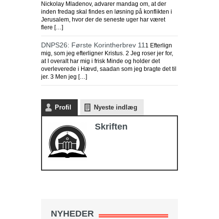
Nickolay Mladenov, advarer mandag om, at der
inden fredag skal findes en løsning på konflikten i
Jerusalem, hvor der de seneste uger har været
flere […]
DNPS26: Første Korintherbrev 11
1 Efterlign
mig, som jeg efterligner Kristus. 2 Jeg roser jer for,
at I overalt har mig i frisk Minde og holder det
overleverede i Hævd, saadan som jeg bragte det til
jer. 3 Men jeg […]
Profil
Nyeste indlæg
Skriften
NYHEDER