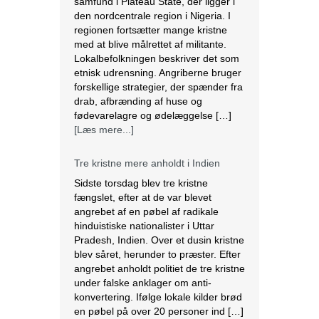
samfund i Plateau State, der ligger i
den nordcentrale region i Nigeria. I
regionen fortsætter mange kristne
med at blive målrettet af militante.
Lokalbefolkningen beskriver det som
etnisk udrensning. Angriberne bruger
forskellige strategier, der spænder fra
drab, afbrænding af huse og
fødevarelagre og ødelæggelse […]
[Læs mere...]
Tre kristne mere anholdt i Indien
Sidste torsdag blev tre kristne
fængslet, efter at de var blevet
angrebet af en pøbel af radikale
hinduistiske nationalister i Uttar
Pradesh, Indien. Over et dusin kristne
blev såret, herunder to præster. Efter
angrebet anholdt politiet de tre kristne
under falske anklager om anti-
konvertering. Ifølge lokale kilder brød
en pøbel på over 20 personer ind […]