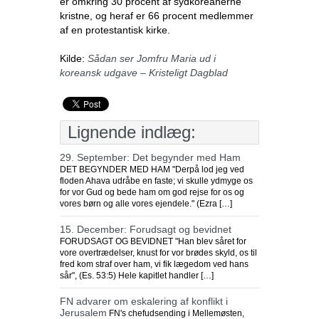
er omkring 30 procent af sydkoreanerne
kristne, og heraf er 66 procent medlemmer
af en protestantisk kirke.
Kilde:
Sådan ser Jomfru Maria ud i
koreansk udgave – Kristeligt Dagblad
Lignende indlæg:
29. September: Det begynder med Ham
DET BEGYNDER MED HAM "Derpå lod jeg ved
floden Ahava udråbe en faste; vi skulle ydmyge os
for vor Gud og bede ham om god rejse for os og
vores børn og alle vores ejendele." (Ezra […]
15. December: Forudsagt og bevidnet
FORUDSAGT OG BEVIDNET "Han blev såret for
vore overtrædelser, knust for vor brødes skyld, os til
fred kom straf over ham, vi fik lægedom ved hans
sår", (Es. 53:5) Hele kapitlet handler […]
FN advarer om eskalering af konflikt i
Jerusalem
FN's chefudsending i Mellemøsten,