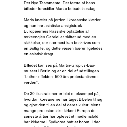
Det Nye Testamente. Det første af hans
billeder forestiller Mariæ bebudelsesdag:
Maria knæler på jorden i koreanske klæder,
og hun har asiatiske ansigtstræk.
Europæernes klassiske opfattelse af
ærkeenglen Gabriel er skiftet ud med en
skikkelse, der nærmest kan beskrives som
en østlig fe, og dette væsen bærer ligeledes
en asiatisk dragt.
Billedet kan ses på Martin-Gropius-Bau-
museet i Berlin og er en del af udstillingen
”Luther-effekten. 500 års protestantisme i
verden”.
De 30 illustrationer er blot et eksempel på,
hvordan koreanerne har taget Bibelen til sig
og gjort den til en del af deres kultur. Mens
mange protestantiske kirker i Europa de
seneste årtier har oplevet et medlemsfald,
har kirkerne i Sydkorea haft et boom. I dag