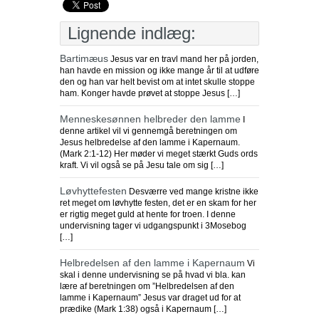
Lignende indlæg:
Bartimæus
Jesus var en travl mand her på jorden,
han havde en mission og ikke mange år til at udføre
den og han var helt bevist om at intet skulle stoppe
ham. Konger havde prøvet at stoppe Jesus […]
Menneskesønnen helbreder den lamme
I
denne artikel vil vi gennemgå beretningen om
Jesus helbredelse af den lamme i Kapernaum.
(Mark 2:1-12) Her møder vi meget stærkt Guds ords
kraft. Vi vil også se på Jesu tale om sig […]
Løvhyttefesten
Desværre ved mange kristne ikke
ret meget om løvhytte festen, det er en skam for her
er rigtig meget guld at hente for troen. I denne
undervisning tager vi udgangspunkt i 3Mosebog
[…]
Helbredelsen af den lamme i Kapernaum
Vi
skal i denne undervisning se på hvad vi bla. kan
lære af beretningen om ”Helbredelsen af den
lamme i Kapernaum” Jesus var draget ud for at
prædike (Mark 1:38) også i Kapernaum […]