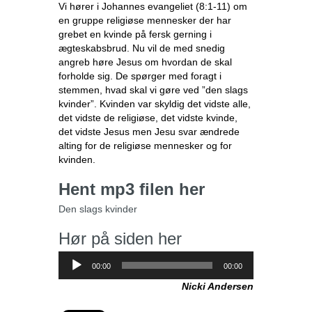
Vi hører i Johannes evangeliet (8:1-11) om
en gruppe religiøse mennesker der har
grebet en kvinde på fersk gerning i
ægteskabsbrud. Nu vil de med snedig
angreb høre Jesus om hvordan de skal
forholde sig. De spørger med foragt i
stemmen, hvad skal vi gøre ved ”den slags
kvinder”. Kvinden var skyldig det vidste alle,
det vidste de religiøse, det vidste kvinde,
det vidste Jesus men Jesu svar ændrede
alting for de religiøse mennesker og for
kvinden.
Hent mp3 filen her
Den slags kvinder
Hør på siden her
Lydafspiller
00:00
00:00
Nicki Andersen