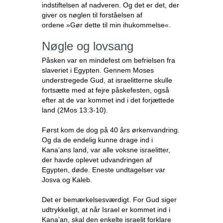
indstiftelsen af nadveren. Og det er det, der
giver os nøglen til forståelsen af
ordene »Gør dette til min ihukommelse«.
Nøgle og lovsang
Påsken var en mindefest om befrielsen fra
slaveriet i Egypten. Gennem Moses
understregede Gud, at israelitterne skulle
fortsætte med at fejre påskefesten, også
efter at de var kommet ind i det forjættede
land (2Mos 13:3-10).
Først kom de dog på 40 års ørkenvandring.
Og da de endelig kunne drage ind i
Kana’ans land, var alle voksne israelitter,
der havde oplevet udvandringen af
Egypten, døde. Eneste undtagelser var
Josva og Kaleb.
Det er bemærkelsesværdigt. For Gud siger
udtrykkeligt, at når Israel er kommet ind i
Kana’an, skal den enkelte israelit forklare