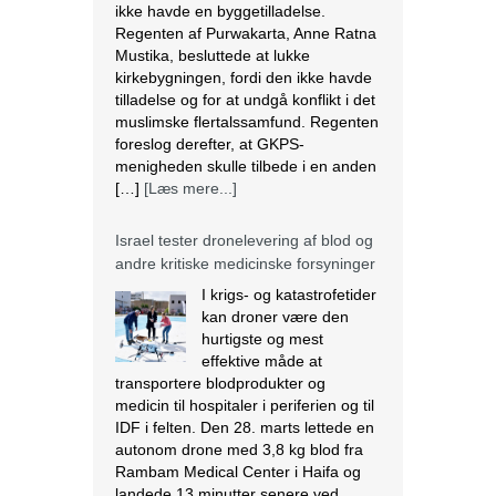
kirkebygningen, fordi den ikke havde
tilladelse og for at undgå konflikt i det
muslimske flertalssamfund. Regenten
foreslog derefter, at GKPS-
menigheden skulle tilbede i en anden
[…]
[Læs mere...]
Israel tester dronelevering af blod og
andre kritiske medicinske forsyninger
I krigs- og katastrofetider
kan droner være den
hurtigste og mest
effektive måde at
transportere blodprodukter og
medicin til hospitaler i periferien og til
IDF i felten. Den 28. marts lettede en
autonom drone med 3,8 kg blod fra
Rambam Medical Center i Haifa og
landede 13 minutter senere ved
Galilee Medical Center i Nahariya,
[…]
[Læs mere...]