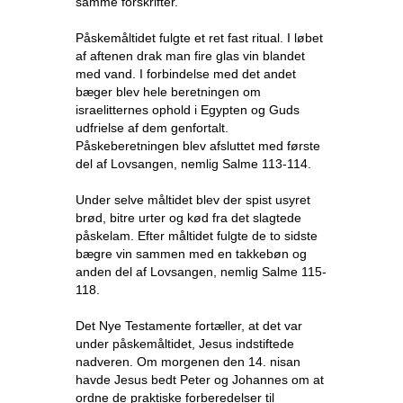
samme forskrifter.
Påskemåltidet fulgte et ret fast ritual. I løbet
af aftenen drak man fire glas vin blandet
med vand. I forbindelse med det andet
bæger blev hele beretningen om
israelitternes ophold i Egypten og Guds
udfrielse af dem genfortalt.
Påskeberetningen blev afsluttet med første
del af Lovsangen, nemlig Salme 113-114.
Under selve måltidet blev der spist usyret
brød, bitre urter og kød fra det slagtede
påskelam. Efter måltidet fulgte de to sidste
bægre vin sammen med en takkebøn og
anden del af Lovsangen, nemlig Salme 115-
118.
Det Nye Testamente fortæller, at det var
under påskemåltidet, Jesus indstiftede
nadveren. Om morgenen den 14. nisan
havde Jesus bedt Peter og Johannes om at
ordne de praktiske forberedelser til