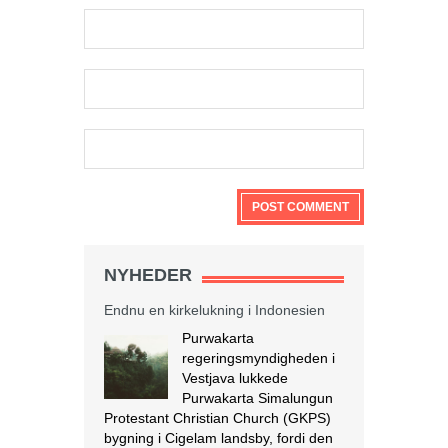
Endnu en kirkelukning i Indonesien
NYHEDER
Purwakarta
regeringsmyndigheden i
Vestjava lukkede
Purwakarta Simalungun
Protestant Christian Church (GKPS)
bygning i Cigelam landsby, fordi den
ikke havde en byggetilladelse.
Regenten af Purwakarta, Anne Ratna
Mustika, besluttede at lukke