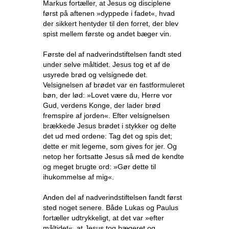
Markus fortæller, at Jesus og disciplene
først på aftenen »dyppede i fadet«, hvad
der sikkert hentyder til den forret, der blev
spist mellem første og andet bæger vin.
Første del af nadverindstiftelsen fandt sted
under selve måltidet. Jesus tog et af de
usyrede brød og velsignede det.
Velsignelsen af brødet var en fastformuleret
bøn, der lød: »Lovet være du, Herre vor
Gud, verdens Konge, der lader brød
fremspire af jorden«. Efter velsignelsen
brækkede Jesus brødet i stykker og delte
det ud med ordene: Tag det og spis det;
dette er mit legeme, som gives for jer. Og
netop her fortsatte Jesus så med de kendte
og meget brugte ord: »Gør dette til
ihukommelse af mig«.
Anden del af nadverindstiftelsen fandt først
sted noget senere. Både Lukas og Paulus
fortæller udtrykkeligt, at det var »efter
måltidet«, at Jesus tog bægeret og