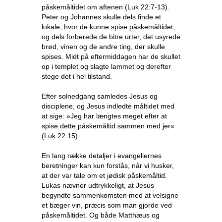
påskemåltidet om aftenen (Luk 22:7-13).
Peter og Johannes skulle dels finde et
lokale, hvor de kunne spise påskemåltidet,
og dels forberede de bitre urter, det usyrede
brød, vinen og de andre ting, der skulle
spises. Midt på eftermiddagen har de skullet
op i templet og slagte lammet og derefter
stege det i hel tilstand.
Efter solnedgang samledes Jesus og
disciplene, og Jesus indledte måltidet med
at sige: »Jeg har længtes meget efter at
spise dette påskemåltid sammen med jer«
(Luk 22:15).
En lang række detaljer i evangeliernes
beretninger kan kun forstås, når vi husker,
at der var tale om et jødisk påskemåltid.
Lukas nævner udtrykkeligt, at Jesus
begyndte sammenkomsten med at velsigne
et bæger vin, præcis som man gjorde ved
påskemåltidet. Og både Matthæus og