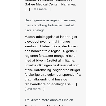
Den nigerianske regering ser væk,
mens landbrug fortsætter med at
blive ødelagt
Massiv ødelæggelse af landbrug er
blevet det nye normal i mange
samfund i Plateau State, der ligger i
den nordcentrale region i Nigeria. I
regionen fortsætter mange kristne
med at blive målrettet af militante.
Lokalbefolkningen beskriver det som
etnisk udrensning. Angriberne bruger
forskellige strategier, der spænder fra
drab, afbrænding af huse og
fødevarelagre og ødelæggelse […]
[Læs mere...]
Tre kristne mere anholdt i Indien
Sidste torsdag blev tre kristne
fængslet, efter at de var blevet
angrebet af en pøbel af radikale
hinduistiske nationalister i Uttar