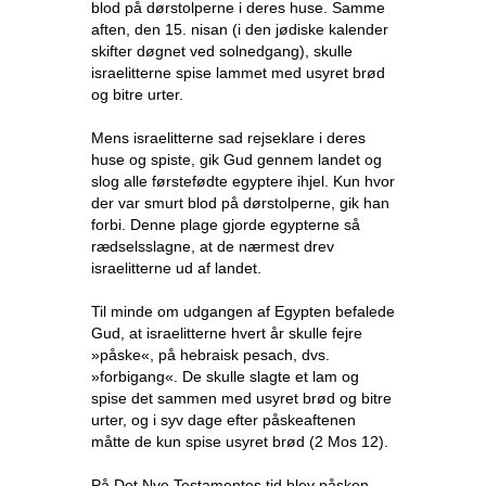
blod på dørstolperne i deres huse. Samme
aften, den 15. nisan (i den jødiske kalender
skifter døgnet ved solnedgang), skulle
israelitterne spise lammet med usyret brød
og bitre urter.
Mens israelitterne sad rejseklare i deres
huse og spiste, gik Gud gennem landet og
slog alle førstefødte egyptere ihjel. Kun hvor
der var smurt blod på dørstolperne, gik han
forbi. Denne plage gjorde egypterne så
rædselsslagne, at de nærmest drev
israelitterne ud af landet.
Til minde om udgangen af Egypten befalede
Gud, at israelitterne hvert år skulle fejre
»påske«, på hebraisk pesach, dvs.
»forbigang«. De skulle slagte et lam og
spise det sammen med usyret brød og bitre
urter, og i syv dage efter påskeaftenen
måtte de kun spise usyret brød (2 Mos 12).
På Det Nye Testamentes tid blev påsken