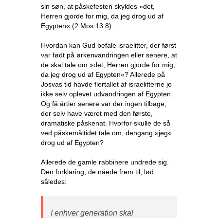
sin søn, at påskefesten skyldes »det,
Herren gjorde for mig, da jeg drog ud af
Egypten« (2 Mos 13:8).
Hvordan kan Gud befale israelitter, der først
var født på ørkenvandringen eller senere, at
de skal tale om »det, Herren gjorde for mig,
da jeg drog ud af Egypten«? Allerede på
Josvas tid havde flertallet af israelitterne jo
ikke selv oplevet udvandringen af Egypten.
Og få årtier senere var der ingen tilbage,
der selv have været med den første,
dramatiske påskenat. Hvorfor skulle de så
ved påskemåltidet tale om, dengang »jeg«
drog ud af Egypten?
Allerede de gamle rabbinere undrede sig.
Den forklaring, de nåede frem til, lød
således:
I enhver generation skal