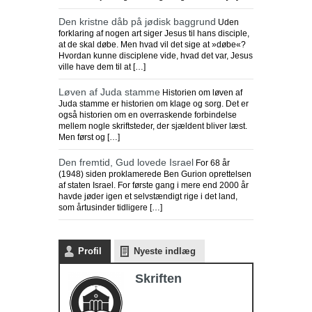
Den kristne dåb på jødisk baggrund
Uden
forklaring af nogen art siger Jesus til hans disciple,
at de skal døbe. Men hvad vil det sige at »døbe«?
Hvordan kunne disciplene vide, hvad det var, Jesus
ville have dem til at […]
Løven af Juda stamme
Historien om løven af
Juda stamme er historien om klage og sorg. Det er
også historien om en overraskende forbindelse
mellem nogle skriftsteder, der sjældent bliver læst.
Men først og […]
Den fremtid, Gud lovede Israel
For 68 år
(1948) siden proklamerede Ben Gurion oprettelsen
af staten Israel. For første gang i mere end 2000 år
havde jøder igen et selvstændigt rige i det land,
som årtusinder tidligere […]
Profil
Nyeste indlæg
Skriften