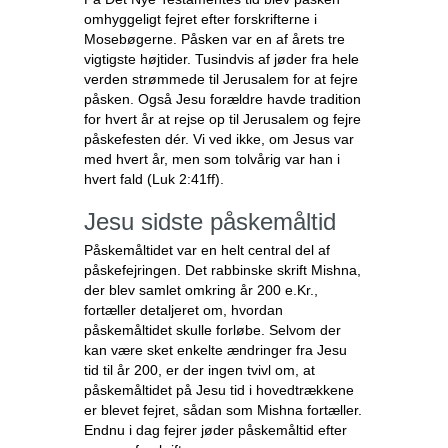
omhyggeligt fejret efter forskrifterne i
Mosebøgerne. Påsken var en af årets tre
vigtigste højtider. Tusindvis af jøder fra hele
verden strømmede til Jerusalem for at fejre
påsken. Også Jesu forældre havde tradition
for hvert år at rejse op til Jerusalem og fejre
påskefesten dér. Vi ved ikke, om Jesus var
med hvert år, men som tolvårig var han i
hvert fald (Luk 2:41ff).
Jesu sidste påskemåltid
Påskemåltidet var en helt central del af
påskefejringen. Det rabbinske skrift Mishna,
der blev samlet omkring år 200 e.Kr.,
fortæller detaljeret om, hvordan
påskemåltidet skulle forløbe. Selvom der
kan være sket enkelte ændringer fra Jesu
tid til år 200, er der ingen tvivl om, at
påskemåltidet på Jesu tid i hovedtrækkene
er blevet fejret, sådan som Mishna fortæller.
Endnu i dag fejrer jøder påskemåltid efter