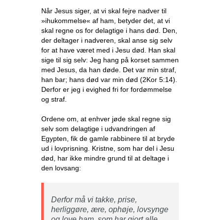
Når Jesus siger, at vi skal fejre nadver til
»ihukommelse« af ham, betyder det, at vi
skal regne os for delagtige i hans død. Den,
der deltager i nadveren, skal anse sig selv
for at have været med i Jesu død. Han skal
sige til sig selv: Jeg hang på korset sammen
med Jesus, da han døde. Det var min straf,
han bar; hans død var min død (2Kor 5:14).
Derfor er jeg i evighed fri for fordømmelse
og straf.
Ordene om, at enhver jøde skal regne sig
selv som delagtige i udvandringen af
Egypten, fik de gamle rabbinere til at bryde
ud i lovprisning. Kristne, som har del i Jesu
død, har ikke mindre grund til at deltage i
den lovsang:
Derfor må vi takke, prise,
herliggøre, ære, ophøje, lovsynge
og love ham, som har gjort alle