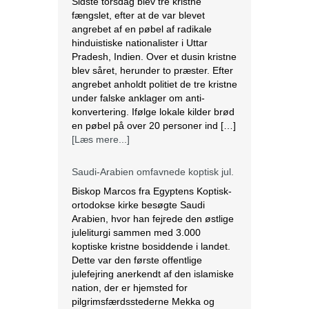
Pradesh, Indien. Over et dusin kristne
blev såret, herunder to præster. Efter
angrebet anholdt politiet de tre kristne
under falske anklager om anti-
konvertering. Ifølge lokale kilder brød
en pøbel på over 20 personer ind […]
[Læs mere...]
Saudi-Arabien omfavnede koptisk jul.
Biskop Marcos fra Egyptens Koptisk-
ortodokse kirke besøgte Saudi
Arabien, hvor han fejrede den østlige
juleliturgi sammen med 3.000
koptiske kristne bosiddende i landet.
Dette var den første offentlige
julefejring anerkendt af den islamiske
nation, der er hjemsted for
pilgrimsfærdsstederne Mekka og
Medina. Marcos besøgte Saudi
Arabien første gang i 2012 for at
hjælpe med at […]
[Læs mere...]