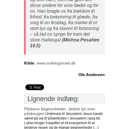
disse undere for vore fædre og for
os. Han bragte os fra trældom til
frihed, fra bekymring til glæde, fra
sorg til en festdag, fra mørke til et
stort lys og fra slaveri til forløsning
– så lad os synge for ham det
store Halleluja!
(Mishna Pesahim
10,5)
Kilde
:
www.ordetogisrael.dk
Ole Andersen
Lignende indlæg:
Påskens begivenheder: Jødisk lys over
påskeugen
Undervejs til Jerusalem Jesus havde
været på vej til påskefesten i Jerusa­lem i lang tid.
Lukas bruger ti kapitler af sit evan­gelium til at
beskrive rejsen og de mange begiven­heder […]