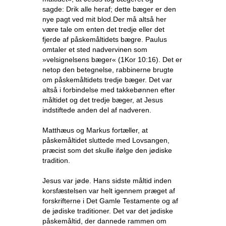
sagde: Drik alle heraf; dette bæger er den
nye pagt ved mit blod.Der må altså her
være tale om enten det tredje eller det
fjerde af påskemåltidets bægre. Paulus
omtaler et sted nadvervinen som
»velsignelsens bæger« (1Kor 10:16). Det er
netop den betegnelse, rabbinerne brugte
om påskemåltidets tredje bæger. Det var
altså i forbindelse med takkebønnen efter
måltidet og det tredje bæger, at Jesus
indstiftede anden del af nadveren.
Matthæus og Markus fortæller, at
påskemåltidet sluttede med Lovsangen,
præcist som det skulle ifølge den jødiske
tradition.
Jesus var jøde. Hans sidste måltid inden
korsfæstelsen var helt igennem præget af
forskrifterne i Det Gamle Testamente og af
de jødiske traditioner. Det var det jødiske
påskemåltid, der dannede rammen om