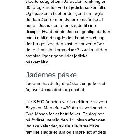
skærtorsdag aften i Jerusalem omkring år
30 foregik netop ved et jødisk påskemåltid.
Og i påskemåltidet er der gemt en nøgle,
der kan åbne for en dybere forståelse af
noget, Jesus den aften sagde til sine
disciple. Hvad mente Jesus egentlig, da han
midt i måltidet sagde den kendte sætning,
der bruges ved den kristne nadver: »Gør
dette til min ihukommelse«? Nøglen til den
sætning ligger gemt i det jødiske
påskemåltid.
Jødernes påske
Jøderne havde fejret påske længe før det
år, hvor Jesus døde og opstod.
For 3.500 år siden var israelitterne slaver i
Egypten. Men efter 430 års slaveri sendte
Gud Moses for at befri folket. En dag hen
på foråret, nemlig den 14. nisan efter den
jødiske kalender, skulle alle israelitiske
familier slagte et lam og smøre lidt af dets