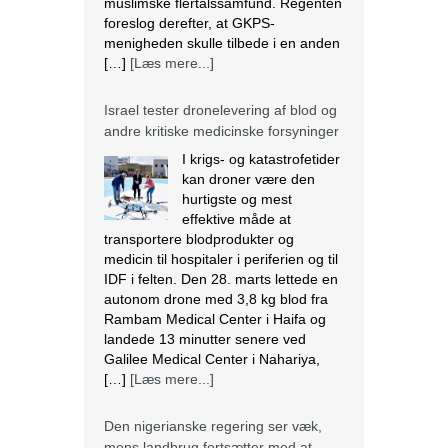
kan droner være den
hurtigste og mest
effektive måde at
transportere blodprodukter og
medicin til hospitaler i periferien og til
IDF i felten. Den 28. marts lettede en
autonom drone med 3,8 kg blod fra
Rambam Medical Center i Haifa og
landede 13 minutter senere ved
Galilee Medical Center i Nahariya,
[…]
[Læs mere...]
Den nigerianske regering ser væk,
mens landbrug fortsætter med at
blive ødelagt
Massiv ødelæggelse af landbrug er
blevet det nye normal i mange
samfund i Plateau State, der ligger i
den nordcentrale region i Nigeria. I
regionen fortsætter mange kristne
med at blive målrettet af militante.
Lokalbefolkningen beskriver det som