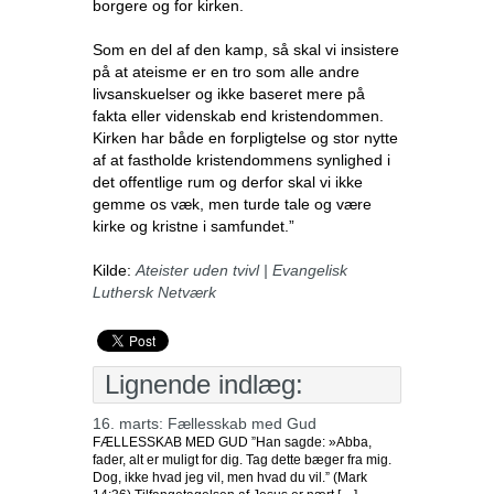
borgere og for kirken.
Som en del af den kamp, så skal vi insistere
på at ateisme er en tro som alle andre
livsanskuelser og ikke baseret mere på
fakta eller videnskab end kristendommen.
Kirken har både en forpligtelse og stor nytte
af at fastholde kristendommens synlighed i
det offentlige rum og derfor skal vi ikke
gemme os væk, men turde tale og være
kirke og kristne i samfundet.”
Kilde:
Ateister uden tvivl | Evangelisk
Luthersk Netværk
Lignende indlæg:
16. marts: Fællesskab med Gud
FÆLLESSKAB MED GUD ”Han sagde: »Abba,
fader, alt er muligt for dig. Tag dette bæger fra mig.
Dog, ikke hvad jeg vil, men hvad du vil.” (Mark