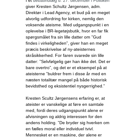
I et
debatindlæg d. 27. december i Politiken
giver Kresten Schultz Jørgensen, adm.
Direktør i Lead Agency, et bud på en meget
alvorlig udfordring for kirken, nemlig den
voksende ateisme. Med udgangspunkt i en
oplevelse i BR-legetøjsbutik, hvor en far fik
spørgsmålet fra sin lille datter om ”Gud
findes i virkeligheden”, giver han en meget
præcis beskrivelse af ny-ateisternes
skråsikkerhed. For faren svarede sin lille
datter: ”Selvfølgelig gør han ikke det. Det er
bare overtro”, og det er et eksempel på at
ateisterne ”buldrer frem i disse år med en
næsten totalitær mangel på både historisk
bevidsthed og eksistentiel nysgerrighed.”
Kresten Scultz Jørgensens erfaring er, at
ateister er vanskelige at føre en samtale
med, fordi deres udgangspunkt alene er
afvisningen og aldrig interessen for den
andens holding. ”De bryder sig hverken om
en fælles moral eller individuel tvivl.
Mennesket er en maskine, der alene er