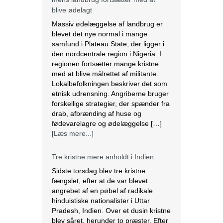
etnisk udrensning. Angriberne bruger
forskellige strategier, der spænder fra
drab, afbrænding af huse og
fødevarelagre og ødelæggelse […]
[Læs mere...]
Tre kristne mere anholdt i Indien
Sidste torsdag blev tre kristne
fængslet, efter at de var blevet
angrebet af en pøbel af radikale
hinduistiske nationalister i Uttar
Pradesh, Indien. Over et dusin kristne
blev såret, herunder to præster. Efter
angrebet anholdt politiet de tre kristne
under falske anklager om anti-
konvertering. Ifølge lokale kilder brød
en pøbel på over 20 personer ind […]
[Læs mere...]
Saudi-Arabien omfavnede koptisk jul.
Biskop Marcos fra Egyptens Koptisk-