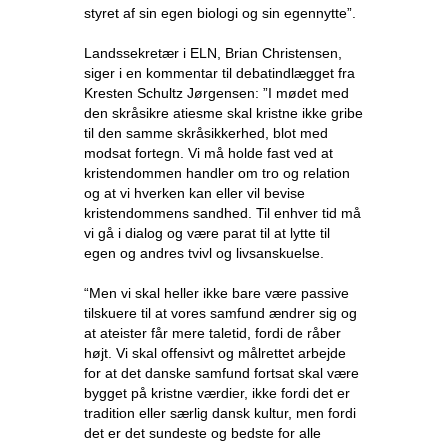
styret af sin egen biologi og sin egennytte”.
Landssekretær i ELN, Brian Christensen,
siger i en kommentar til debatindlægget fra
Kresten Schultz Jørgensen: ”I mødet med
den skråsikre atiesme skal kristne ikke gribe
til den samme skråsikkerhed, blot med
modsat fortegn. Vi må holde fast ved at
kristendommen handler om tro og relation
og at vi hverken kan eller vil bevise
kristendommens sandhed. Til enhver tid må
vi gå i dialog og være parat til at lytte til
egen og andres tvivl og livsanskuelse.
“Men vi skal heller ikke bare være passive
tilskuere til at vores samfund ændrer sig og
at ateister får mere taletid, fordi de råber
højt. Vi skal offensivt og målrettet arbejde
for at det danske samfund fortsat skal være
bygget på kristne værdier, ikke fordi det er
tradition eller særlig dansk kultur, men fordi
det er det sundeste og bedste for alle