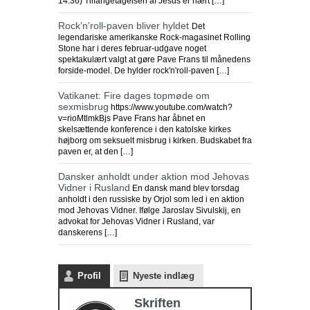
14:36) Tilfangetagelsen af Jesus er nært […]
Rock’n’roll-paven bliver hyldet
Det
legendariske amerikanske Rock-magasinet Rolling
Stone har i deres februar-udgave noget
spektakulært valgt at gøre Pave Frans til månedens
forside-model. De hylder rock'n'roll-paven […]
Vatikanet: Fire dages topmøde om
sexmisbrug
https://www.youtube.com/watch?
v=rioMtlmkBjs Pave Frans har åbnet en
skelsættende konference i den katolske kirkes
højborg om seksuelt misbrug i kirken. Budskabet fra
paven er, at den […]
Dansker anholdt under aktion mod Jehovas
Vidner i Rusland
En dansk mand blev torsdag
anholdt i den russiske by Orjol som led i en aktion
mod Jehovas Vidner. Ifølge Jaroslav Sivulskij, en
advokat for Jehovas Vidner i Rusland, var
danskerens […]
Profil
Nyeste indlæg
Skriften