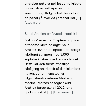
ortodokse kirke besøgte Saudi
Arabien, hvor han fejrede den østlige
juleliturgi sammen med 3.000
koptiske kristne bosiddende i landet.
Dette var den første offentlige
julefejring anerkendt af den islamiske
nation, der er hjemsted for
pilgrimsfærdsstederne Mekka og
Medina. Marcos besøgte Saudi
Arabien første gang i 2012 for at
hjælpe med at […]
[Læs mere...]
Lesbisk par i Costa Rica bliver viet
efter lovændring
De første vielser i Costa Rica mellem
par af samme køn har fundet sted
tirsdag. Det skriver BBC. Dermed er
Costa Rica det første
centralamerikanske land, der tillader
homoseksuelle par at gifte sig. Det
lesbiske par Alexandra Quiros og