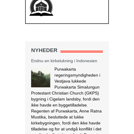
Endnu en kirkelukning i Indonesien
Purwakarta
regeringsmyndigheden i
Vestjava lukkede
Purwakarta Simalungun
Protestant Christian Church (GKPS)
bygning i Cigelam landsby, fordi den
NYHEDER
ikke havde en byggetilladelse.
Regenten af Purwakarta, Anne Ratna
Mustika, besluttede at lukke
kirkebygningen, fordi den ikke havde
tilladelse og for at undgå konflikt i det
muslimske flertalssamfund. Regenten
foreslog derefter, at GKPS-
menigheden skulle tilbede i en anden
[…]
[Læs mere...]
Israel tester dronelevering af blod og
andre kritiske medicinske forsyninger
I krigs- og katastrofetider