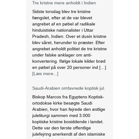
Tre kristne mere anholdt i Indien
Sidste torsdag blev tre kristne
fængslet, efter at de var blevet
angrebet af en pøbel af radikale
hinduistiske nationalister i Uttar
Pradesh, Indien. Over et dusin kristne
blev såret, herunder to præster. Efter
angrebet anholdt politiet de tre kristne
under falske anklager om anti-
konvertering. Ifølge lokale kilder brød
en pøbel på over 20 personer ind […]
[Læs mere...]
Saudi-Arabien omfavnede koptisk jul.
Biskop Marcos fra Egyptens Koptisk-
ortodokse kirke besøgte Saudi
Arabien, hvor han fejrede den østlige
juleliturgi sammen med 3.000
koptiske kristne bosiddende i landet.
Dette var den første offentlige
julefejring anerkendt af den islamiske