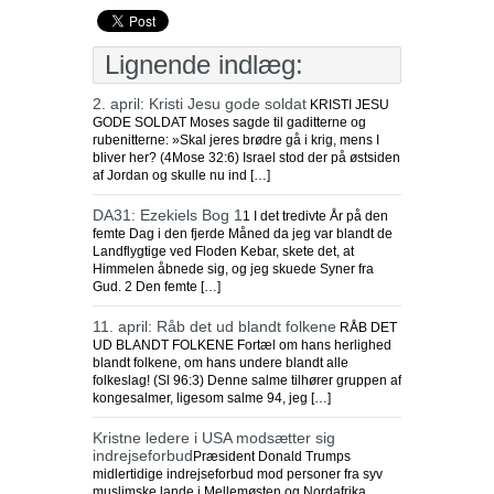
Lignende indlæg:
2. april: Kristi Jesu gode soldat
KRISTI JESU
GODE SOLDAT Moses sagde til gaditterne og
rubenitterne: »Skal jeres brødre gå i krig, mens I
bliver her? (4Mose 32:6) Israel stod der på østsiden
af Jordan og skulle nu ind […]
DA31: Ezekiels Bog 1
1 I det tredivte År på den
femte Dag i den fjerde Måned da jeg var blandt de
Landflygtige ved Floden Kebar, skete det, at
Himmelen åbnede sig, og jeg skuede Syner fra
Gud. 2 Den femte […]
11. april: Råb det ud blandt folkene
RÅB DET
UD BLANDT FOLKENE Fortæl om hans herlighed
blandt folkene, om hans undere blandt alle
folkeslag! (Sl 96:3) Denne salme tilhører gruppen af
kongesalmer, ligesom salme 94, jeg […]
Kristne ledere i USA modsætter sig
indrejseforbud
Præsident Donald Trumps
midlertidige indrejseforbud mod personer fra syv
muslimske lande i Mellemøsten og Nordafrika