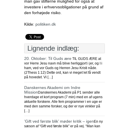
man gav stifterne mulighed for også at
investere i erhvervsobligationer på grund af
den forhøjede risiko.
Kilde:
politiken.dk
Lignende indlæg:
20. Oktober: Til Guds ære
TIL GUDS ÆRE at
vor Herre Jesu navn må blive herliggjort i jer, og I i
ham, ved vor Guds og Herren Jesu Kristi nåde.
(2Thess 1:12) Dette ord, kan vi meget let få vendt
på hovedet. Vi […]
Danskernes Akademi om Indre
Mission
Danskernes Akademi på P1 sender alle
hverdage et kort program (7 min) med en af ugens
aktuelle forskere. Alle fem programmer i en uge er
med den samme forsker, og der er nye vinkler på
[…]
’Gift ved første blik’ møder kritik – igen
En ny
sæson af “Gift ved første blik” er på vej. “Man kan