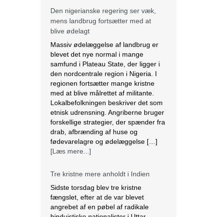
Den nigerianske regering ser væk,
mens landbrug fortsætter med at
blive ødelagt
Massiv ødelæggelse af landbrug er
blevet det nye normal i mange
samfund i Plateau State, der ligger i
den nordcentrale region i Nigeria. I
regionen fortsætter mange kristne
med at blive målrettet af militante.
Lokalbefolkningen beskriver det som
etnisk udrensning. Angriberne bruger
forskellige strategier, der spænder fra
drab, afbrænding af huse og
fødevarelagre og ødelæggelse […]
[Læs mere...]
Tre kristne mere anholdt i Indien
Sidste torsdag blev tre kristne
fængslet, efter at de var blevet
angrebet af en pøbel af radikale
hinduistiske nationalister i Uttar