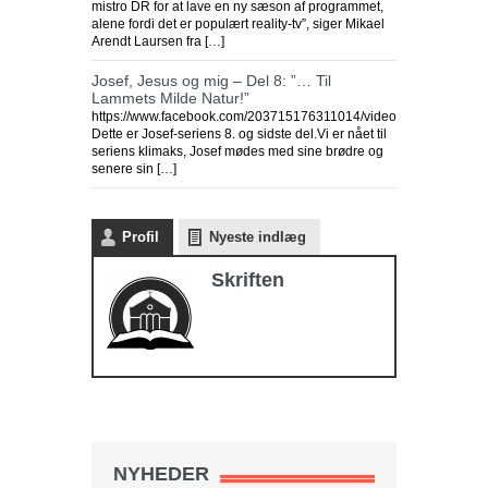
mistro DR for at lave en ny sæson af programmet,
alene fordi det er populært reality-tv”, siger Mikael
Arendt Laursen fra […]
Josef, Jesus og mig – Del 8: ”… Til
Lammets Milde Natur!”
https://www.facebook.com/203715176311014/videos/6982160376
Dette er Josef-seriens 8. og sidste del.Vi er nået til
seriens klimaks, Josef mødes med sine brødre og
senere sin […]
Profil
Nyeste indlæg
Skriften
NYHEDER