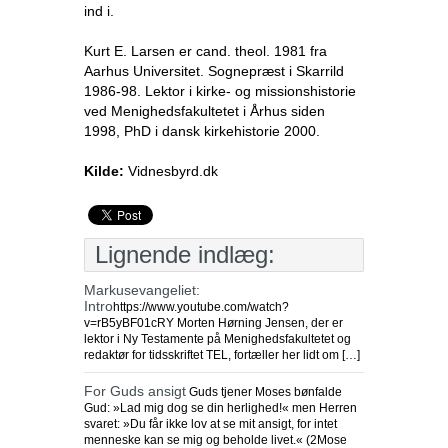
ind i.
Kurt E. Larsen er cand. theol. 1981 fra
Aarhus Universitet. Sognepræst i Skarrild
1986-98. Lektor i kirke- og missionshistorie
ved Menighedsfakultetet i Århus siden
1998, PhD i dansk kirkehistorie 2000.
Kilde:
Vidnesbyrd.dk
Lignende indlæg:
Markusevangeliet:
Intro
https://www.youtube.com/watch?
v=rB5yBF01cRY Morten Hørning Jensen, der er
lektor i Ny Testamente på Menighedsfakultetet og
redaktør for tidsskriftet TEL, fortæller her lidt om […]
For Guds ansigt
Guds tjener Moses bønfalde
Gud: »Lad mig dog se din herlighed!« men Herren
svaret: »Du får ikke lov at se mit ansigt, for intet
menneske kan se mig og beholde livet.« (2Mose