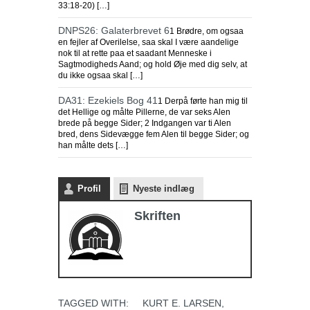
33:18-20) […]
DNPS26: Galaterbrevet 6
1 Brødre, om ogsaa
en fejler af Overilelse, saa skal I være aandelige
nok til at rette paa et saadant Menneske i
Sagtmodigheds Aand; og hold Øje med dig selv, at
du ikke ogsaa skal […]
DA31: Ezekiels Bog 41
1 Derpå førte han mig til
det Hellige og målte Pillerne, de var seks Alen
brede på begge Sider; 2 Indgangen var ti Alen
bred, dens Sidevægge fem Alen til begge Sider; og
han målte dets […]
Profil
Nyeste indlæg
Skriften
TAGGED WITH:
KURT E. LARSEN
,