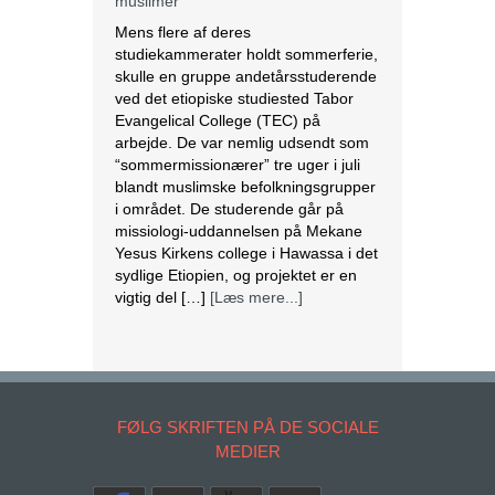
muslimer
Mens flere af deres
studiekammerater holdt sommerferie,
skulle en gruppe andetårsstuderende
ved det etiopiske studiested Tabor
Evangelical College (TEC) på
arbejde. De var nemlig udsendt som
“sommermissionærer” tre uger i juli
blandt muslimske befolkningsgrupper
i området. De studerende går på
missiologi-uddannelsen på Mekane
Yesus Kirkens college i Hawassa i det
sydlige Etiopien, og projektet er en
vigtig del […]
[Læs mere...]
Jordan advarer Israel om
‘katastrofale konsekvenser’, hvis al-
Aqsa-moskeen igen stormes af
tropper
FØLG SKRIFTEN PÅ DE SOCIALE
Jordan har advaret om
MEDIER
“katastrofale
konsekvenser”, hvis