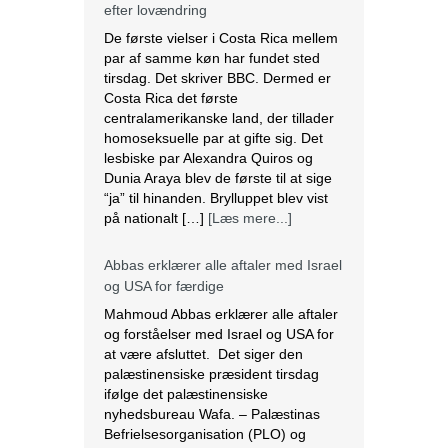
efter lovændring
De første vielser i Costa Rica mellem
par af samme køn har fundet sted
tirsdag. Det skriver BBC. Dermed er
Costa Rica det første
centralamerikanske land, der tillader
homoseksuelle par at gifte sig. Det
lesbiske par Alexandra Quiros og
Dunia Araya blev de første til at sige
“ja” til hinanden. Brylluppet blev vist
på nationalt […]
[Læs mere...]
Abbas erklærer alle aftaler med Israel
og USA for færdige
Mahmoud Abbas erklærer alle aftaler
og forståelser med Israel og USA for
at være afsluttet. Det siger den
palæstinensiske præsident tirsdag
ifølge det palæstinensiske
nyhedsbureau Wafa. – Palæstinas
Befrielsesorganisation (PLO) og