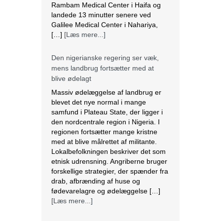
Massiv ødelæggelse af landbrug er
blevet det nye normal i mange
samfund i Plateau State, der ligger i
den nordcentrale region i Nigeria. I
regionen fortsætter mange kristne
med at blive målrettet af militante.
Lokalbefolkningen beskriver det som
etnisk udrensning. Angriberne bruger
forskellige strategier, der spænder fra
drab, afbrænding af huse og
fødevarelagre og ødelæggelse […]
[Læs mere...]
Tre kristne mere anholdt i Indien
Sidste torsdag blev tre kristne
fængslet, efter at de var blevet
angrebet af en pøbel af radikale
hinduistiske nationalister i Uttar
Pradesh, Indien. Over et dusin kristne
blev såret, herunder to præster. Efter
angrebet anholdt politiet de tre kristne