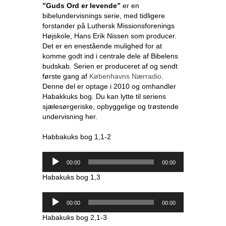
”Guds Ord er levende”
er en
bibelundervisnings serie, med tidligere
forstander på Luthersk Missionsforenings
Højskole, Hans Erik Nissen som producer.
Det er en enestående mulighed for at
komme godt ind i centrale dele af Bibelens
budskab. Serien er produceret af og sendt
første gang af
Københavns Nærradio
.
Denne del er optage i 2010 og omhandler
Habakkuks bog. Du kan lytte til seriens
sjælesørgeriske, opbyggelige og trøstende
undervisning her.
Habbakuks bog 1,1-2
Lydafspiller
00:00
00:00
Habakuks bog 1,3
Lydafspiller
00:00
00:00
Habakuks bog 2,1-3