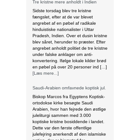
under falske anklager om anti-
konvertering. Ifølge lokale kilder brød
en pøbel på over 20 personer ind […]
[Læs mere...]
Saudi-Arabien omfavnede koptisk jul.
Biskop Marcos fra Egyptens Koptisk-
ortodokse kirke besøgte Saudi
Arabien, hvor han fejrede den østlige
juleliturgi sammen med 3.000
koptiske kristne bosiddende i landet.
Dette var den første offentlige
julefejring anerkendt af den islamiske
nation, der er hjemsted for
pilgrimsfærdsstederne Mekka og
Medina. Marcos besøgte Saudi
Arabien første gang i 2012 for at
hjælpe med at […]
[Læs mere...]
Lesbisk par i Costa Rica bliver viet
efter lovændring