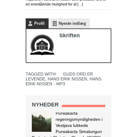
en enestående mulighed for at […]
Profil
Nyeste indlæg
Skriften
Endnu en kirkelukning i Indonesien
Purwakarta
regeringsmyndigheden i
TAGGED WITH:
GUDS ORD ER
Vestjava lukkede
LEVENDE
,
HANS ERIK NISSEN
,
HANS
Purwakarta Simalungun
ERIK NISSEN - MP3
Protestant Christian Church (GKPS)
bygning i Cigelam landsby, fordi den
ikke havde en byggetilladelse.
NYHEDER
Regenten af Purwakarta, Anne Ratna
Mustika, besluttede at lukke
kirkebygningen, fordi den ikke havde
tilladelse og for at undgå konflikt i det
muslimske flertalssamfund. Regenten
foreslog derefter, at GKPS-