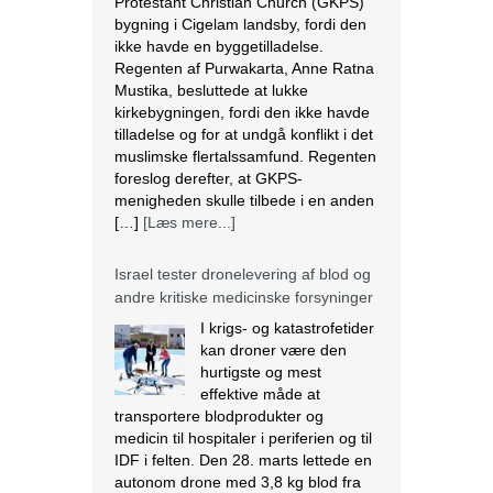
menigheden skulle tilbede i en anden
[…]
[Læs mere...]
Israel tester dronelevering af blod og
andre kritiske medicinske forsyninger
I krigs- og katastrofetider
kan droner være den
hurtigste og mest
effektive måde at
transportere blodprodukter og
medicin til hospitaler i periferien og til
IDF i felten. Den 28. marts lettede en
autonom drone med 3,8 kg blod fra
Rambam Medical Center i Haifa og
landede 13 minutter senere ved
Galilee Medical Center i Nahariya,
[…]
[Læs mere...]
Den nigerianske regering ser væk,
mens landbrug fortsætter med at
blive ødelagt