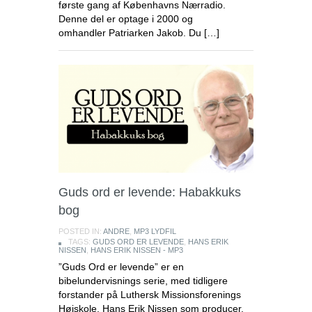
første gang af Københavns Nærradio.
Denne del er optage i 2000 og
omhandler Patriarken Jakob. Du […]
Guds ord er levende: Habakkuks
bog
POSTED IN:
ANDRE
,
MP3 LYDFIL
TAGS:
GUDS ORD ER LEVENDE
,
HANS ERIK
NISSEN
,
HANS ERIK NISSEN - MP3
”Guds Ord er levende” er en
bibelundervisnings serie, med tidligere
forstander på Luthersk Missionsforenings
Højskole, Hans Erik Nissen som producer.