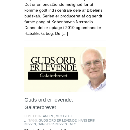
Det er en enestående mulighed for at
komme godt ind i centrale dele af Bibelens
budskab. Serien er produceret af og sendt
første gang af Københavns Nærradio.
Denne del er optage i 2010 og omhandler
Habakkuks bog. Du […]
Guds ord er levende:
Galaterbrevet
POSTED IN:
ANDRE
,
MP3 LYDFIL
TAGS:
GUDS ORD ER LEVENDE
,
HANS ERIK
NISSEN
,
HANS ERIK NISSEN - MP3