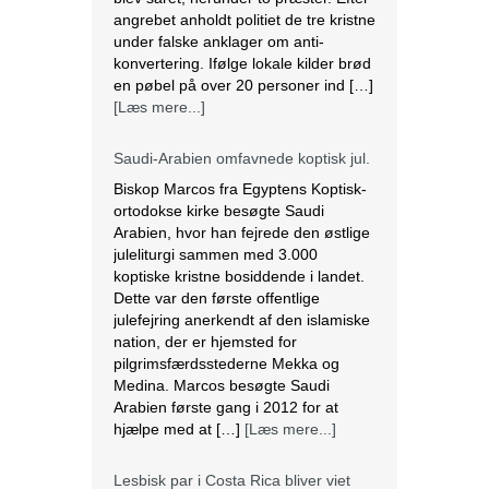
Saudi-Arabien omfavnede koptisk jul.
Biskop Marcos fra Egyptens Koptisk-
ortodokse kirke besøgte Saudi
Arabien, hvor han fejrede den østlige
juleliturgi sammen med 3.000
koptiske kristne bosiddende i landet.
Dette var den første offentlige
julefejring anerkendt af den islamiske
nation, der er hjemsted for
pilgrimsfærdsstederne Mekka og
Medina. Marcos besøgte Saudi
Arabien første gang i 2012 for at
hjælpe med at […]
[Læs mere...]
Lesbisk par i Costa Rica bliver viet
efter lovændring
De første vielser i Costa Rica mellem
par af samme køn har fundet sted
tirsdag. Det skriver BBC. Dermed er
Costa Rica det første
centralamerikanske land, der tillader