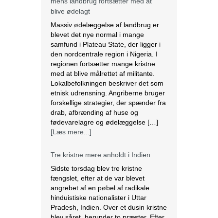
regionen fortsætter mange kristne
med at blive målrettet af militante.
Lokalbefolkningen beskriver det som
etnisk udrensning. Angriberne bruger
forskellige strategier, der spænder fra
drab, afbrænding af huse og
fødevarelagre og ødelæggelse […]
[Læs mere...]
Tre kristne mere anholdt i Indien
Sidste torsdag blev tre kristne
fængslet, efter at de var blevet
angrebet af en pøbel af radikale
hinduistiske nationalister i Uttar
Pradesh, Indien. Over et dusin kristne
blev såret, herunder to præster. Efter
angrebet anholdt politiet de tre kristne
under falske anklager om anti-
konvertering. Ifølge lokale kilder brød
en pøbel på over 20 personer ind […]
[Læs mere...]