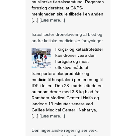
andre kritiske medicinske forsyninger
I krigs- og katastrofetider
kan droner være den
hurtigste og mest
effektive måde at
transportere blodprodukter og
medicin til hospitaler i periferien og til
IDF i felten. Den 28. marts lettede en
autonom drone med 3,8 kg blod fra
Rambam Medical Center i Haifa og
landede 13 minutter senere ved
Galilee Medical Center i Nahariya,
[…]
[Læs mere...]
Den nigerianske regering ser væk,
mens landbrug fortsætter med at
blive ødelagt
Massiv ødelæggelse af landbrug er
blevet det nye normal i mange
samfund i Plateau State, der ligger i
den nordcentrale region i Nigeria. I