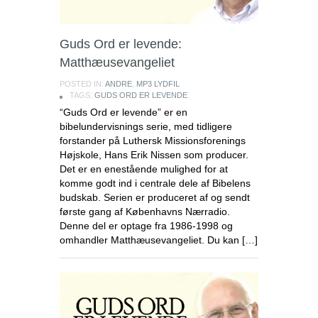
Guds Ord er levende:
Matthæusevangeliet
POSTED IN:
ANDRE
,
MP3 LYDFIL
TAGS:
GUDS ORD ER LEVENDE
“Guds Ord er levende” er en
bibelundervisnings serie, med tidligere
forstander på Luthersk Missionsforenings
Højskole, Hans Erik Nissen som producer.
Det er en enestående mulighed for at
komme godt ind i centrale dele af Bibelens
budskab. Serien er produceret af og sendt
første gang af Københavns Nærradio.
Denne del er optage fra 1986-1998 og
omhandler Matthæusevangeliet. Du kan […]