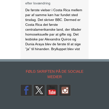
homoseksuelle par at gifte sig. Det
lesbiske par Alexandra Quiros og
Dunia Araya blev de første til at sige
“ja” til hinanden. Brylluppet blev vist
på nationalt […]
[Læs mere...]
Abbas erklærer alle aftaler med Israel
og USA for færdige
Mahmoud Abbas erklærer alle aftaler
og forståelser med Israel og USA for
FØLG SKRIFTEN PÅ DE SOCIALE
at være afsluttet. Det siger den
MEDIER
palæstinensiske præsident tirsdag
ifølge det palæstinensiske
nyhedsbureau Wafa. – Palæstinas
Befrielsesorganisation (PLO) og
staten Palæstina er fra i dag fritaget
for alle aftaler og forståelser med den
amerikanske og den israelske
regering, siger Abbas på et
Copyrights. © 2014 SKRIFTEN
krisemøde. […]
[Læs mere...]