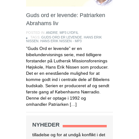
Guds ord er levende: Patriarken
Abrahams liv
POSTED IN:
ANDRE
,
MP3 LYDFIL
TAGS:
GUDS ORD ER LEVENDE
,
HANS ERIK
NISSEN
,
HANS ERIK NISSEN - MP3
”Guds Ord er levende” er en
bibelundervisnings serie, med tidligere
forstander på Luthersk Missionsforenings
Højskole, Hans Erik Nissen som producer.
Det er en enestående mulighed for at
komme godt ind i centrale dele af Bibelens
budskab. Serien er produceret af og sendt
første gang af Københavns Nærradio.
Denne del er optage i 1992 og
omhandler Patriarken […]
NYHEDER
Israel tester dronelevering af blod og