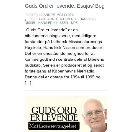
Guds Ord er levende: Esajas’ Bog
POSTED IN:
ANDRE
,
MP3 LYDFIL
TAGS:
GUDS ORD ER LEVENDE
,
HANS ERIK
NISSEN
,
HANS ERIK NISSEN - MP3
“Guds Ord er levende” er en
bibelundervisnings serie, med tidligere
forstander på Luthersk Missionsforenings
Højskole, Hans Erik Nissen som producer.
Det er en enestående mulighed for at
komme godt ind i centrale dele af Bibelens
budskab. Serien er produceret af og sendt
første gang af Københavns Nærradio.
Denne del er optage fra 1994 til 1995 og
[…]