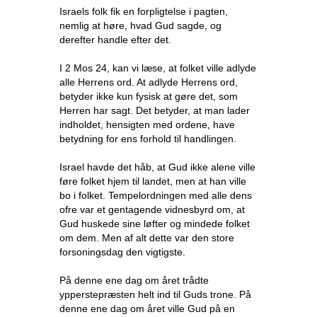
Israels folk fik en forpligtelse i pagten,
nemlig at høre, hvad Gud sagde, og
derefter handle efter det.
I 2 Mos 24, kan vi læse, at folket ville adlyde
alle Herrens ord. At adlyde Herrens ord,
betyder ikke kun fysisk at gøre det, som
Herren har sagt. Det betyder, at man lader
indholdet, hensigten med ordene, have
betydning for ens forhold til handlingen.
Israel havde det håb, at Gud ikke alene ville
føre folket hjem til landet, men at han ville
bo i folket. Tempelordningen med alle dens
ofre var et gentagende vidnesbyrd om, at
Gud huskede sine løfter og mindede folket
om dem. Men af alt dette var den store
forsoningsdag den vigtigste.
På denne ene dag om året trådte
ypperstepræsten helt ind til Guds trone. På
denne ene dag om året ville Gud på en