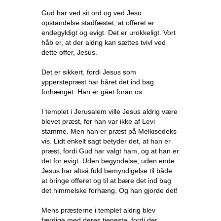
Gud har ved sit ord og ved Jesu
opstandelse stadfæstet, at offeret er
endegyldigt og evigt. Det er urokkeligt. Vort
håb er, at der aldrig kan sættes tvivl ved
dette offer, Jesus.
Det er sikkert, fordi Jesus som
ypperstepræst har båret det ind bag
forhænget. Han er gået foran os.
I templet i Jerusalem ville Jesus aldrig være
blevet præst, for han var ikke af Levi
stamme. Men han er præst på Melkisedeks
vis. Lidt enkelt sagt betyder det, at han er
præst, fordi Gud har valgt ham, og at han er
det for evigt. Uden begyndelse, uden ende.
Jesus har altså fuld bemyndigelse til både
at bringe offeret og til at bære det ind bag
det himmelske forhæng. Og han gjorde det!
Mens præsterne i templet aldrig blev
færdige med deres tjeneste, fordi der