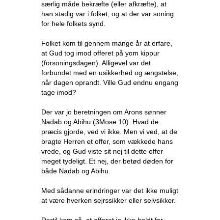
særlig måde bekræfte (eller afkræfte), at
han stadig var i folket, og at der var soning
for hele folkets synd.
Folket kom til gennem mange år at erfare,
at Gud tog imod offeret på yom kippur
(forsoningsdagen). Alligevel var det
forbundet med en usikkerhed og ængstelse,
når dagen oprandt. Ville Gud endnu engang
tage imod?
Der var jo beretningen om Arons sønner
Nadab og Abihu (3Mose 10). Hvad de
præcis gjorde, ved vi ikke. Men vi ved, at de
bragte Herren et offer, som vækkede hans
vrede, og Gud viste sit nej til dette offer
meget tydeligt. Et nej, der betød døden for
både Nadab og Abihu.
Med sådanne erindringer var det ikke muligt
at være hverken sejrssikker eller selvsikker.