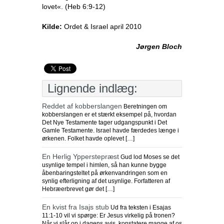
lovet«. (Heb 6:9-12)
Kilde:
Ordet & Israel april 2010
Jørgen Bloch
Lignende indlæg:
Reddet af kobberslangen
Beretningen om
kobberslangen er et stærkt eksempel på, hvordan
Det Nye Testamente tager udgangspunkt i Det
Gamle Testamente. Israel havde færdedes længe i
ørkenen. Folket havde oplevet […]
En Herlig Ypperstepræst
Gud lod Moses se det
usynlige tempel i himlen, så han kunne bygge
åbenbaringsteltet på ørkenvandringen som en
synlig efterligning af det usynlige. Forfatteren af
Hebræerbrevet gør det […]
En kvist fra Isajs stub
Ud fra teksten i Esajas
11:1-10 vil vi spørge: Er Jesus virkelig på tronen?
Når vi slår op i dagens avis, konstatere mange af os