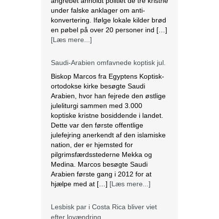
angrebet anholdt politiet de tre kristne
under falske anklager om anti-
konvertering. Ifølge lokale kilder brød
en pøbel på over 20 personer ind […]
[Læs mere...]
Saudi-Arabien omfavnede koptisk jul.
Biskop Marcos fra Egyptens Koptisk-
ortodokse kirke besøgte Saudi
Arabien, hvor han fejrede den østlige
juleliturgi sammen med 3.000
koptiske kristne bosiddende i landet.
Dette var den første offentlige
julefejring anerkendt af den islamiske
nation, der er hjemsted for
pilgrimsfærdsstederne Mekka og
Medina. Marcos besøgte Saudi
Arabien første gang i 2012 for at
hjælpe med at […]
[Læs mere...]
Lesbisk par i Costa Rica bliver viet
efter lovændring