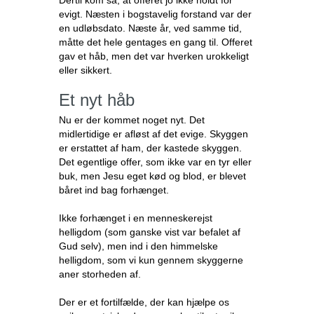
Dertil kom så, at offeret jo ikke holdt for
evigt. Næsten i bogstavelig forstand var der
en udløbsdato. Næste år, ved samme tid,
måtte det hele gentages en gang til. Offeret
gav et håb, men det var hverken urokkeligt
eller sikkert.
Et nyt håb
Nu er der kommet noget nyt. Det
midlertidige er afløst af det evige. Skyggen
er erstattet af ham, der kastede skyggen.
Det egentlige offer, som ikke var en tyr eller
buk, men Jesu eget kød og blod, er blevet
båret ind bag forhænget.
Ikke forhænget i en menneskerejst
helligdom (som ganske vist var befalet af
Gud selv), men ind i den himmelske
helligdom, som vi kun gennem skyggerne
aner storheden af.
Der er et fortilfælde, der kan hjælpe os