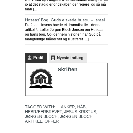
jo at det stadig er ondskaben der regere, og så må
man […]
Hoseas’ Bog: Guds elskede hustru – Israel
Profeten Hoseas havde et dramatisk liv. I denne
artikel fortæller Jørgen Bloch Jensen om Hoseas
og hans bog. Op igennem historien har Gud på
mangfoldige måder talt og illustreret […]
Profil
Nyeste indlæg
Skriften
TAGGED WITH:
ANKER
,
HÅB
,
HEBRÆERBREVET
,
JESUS KRISTUS
,
JØRGEN BLOCH
,
JØRGEN BLOCH
ARTIKEL
,
OFFER