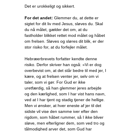
Det er urokkeligt og sikkert.
For det andet:
Glemmer du, at dette er
sigtet for dit liv med Jesus, sløves du. Skal
du nå målet, gælder det om, at du
fastholder blikket rettet mod målet og håbet
om frelsen. Sløves og sløres dit blik, er der
stor risiko for, at du forfejler målet.
Hebræerbrevets forfatter kendte denne
risiko. Derfor skriver han også: »Vi er dog
overbevist om, at det står bedre til med jer, I
kære, og at frelsen venter jer, selv om vi
taler, som vi gør. For Gud er ikke
uretfærdig, så han glemmer jeres arbejde
og den kærlighed, som I har vist hans navn,
ved at I har tjent og stadig tjener de hellige.
Men vi ønsker, at hver eneste af jer til det
sidste vil vise den samme iver efter den
rigdom, som håbet rummer, så I ikke bliver
sløve, men efterligner dem, som ved tro og
tålmodighed arver det, som Gud har