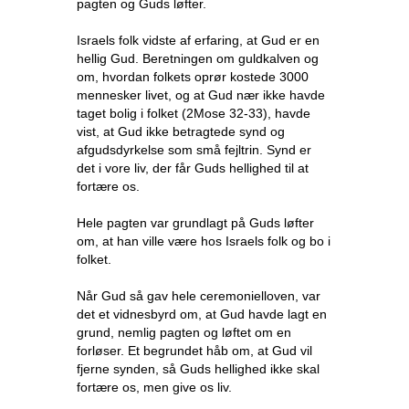
pagten og Guds løfter.
Israels folk vidste af erfaring, at Gud er en
hellig Gud. Beretningen om guldkalven og
om, hvordan folkets oprør kostede 3000
mennesker livet, og at Gud nær ikke havde
taget bolig i folket (2Mose 32-33), havde
vist, at Gud ikke betragtede synd og
afgudsdyrkelse som små fejltrin. Synd er
det i vore liv, der får Guds hellighed til at
fortære os.
Hele pagten var grundlagt på Guds løfter
om, at han ville være hos Israels folk og bo i
folket.
Når Gud så gav hele ceremonielloven, var
det et vidnesbyrd om, at Gud havde lagt en
grund, nemlig pagten og løftet om en
forløser. Et begrundet håb om, at Gud vil
fjerne synden, så Guds hellighed ikke skal
fortære os, men give os liv.