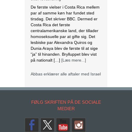
De første vielser i Costa Rica mellem
par af samme køn har fundet sted
tirsdag. Det skriver BBC. Dermed er
Costa Rica det første
centralamerikanske land, der tillader
homoseksuelle par at gifte sig. Det
lesbiske par Alexandra Quiros og
Dunia Araya blev de første til at sige
“ja” til hinanden. Brylluppet blev vist
på nationalt […]
[Læs mere...]
Abbas erklærer alle aftaler med Israel
og USA for færdige
Mahmoud Abbas erklærer alle aftaler
og forståelser med Israel og USA for
FØLG SKRIFTEN PÅ DE SOCIALE
at være afsluttet. Det siger den
MEDIER
palæstinensiske præsident tirsdag
ifølge det palæstinensiske
nyhedsbureau Wafa. – Palæstinas
Befrielsesorganisation (PLO) og
staten Palæstina er fra i dag fritaget