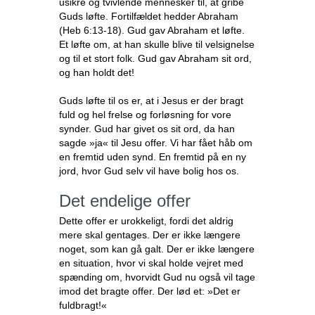
usikre og tvivlende mennesker til, at gribe
Guds løfte. Fortilfældet hedder Abraham
(Heb 6:13-18). Gud gav Abraham et løfte.
Et løfte om, at han skulle blive til velsignelse
og til et stort folk. Gud gav Abraham sit ord,
og han holdt det!
Guds løfte til os er, at i Jesus er der bragt
fuld og hel frelse og forløsning for vore
synder. Gud har givet os sit ord, da han
sagde »ja« til Jesu offer. Vi har fået håb om
en fremtid uden synd. En fremtid på en ny
jord, hvor Gud selv vil have bolig hos os.
Det endelige offer
Dette offer er urokkeligt, fordi det aldrig
mere skal gentages. Der er ikke længere
noget, som kan gå galt. Der er ikke længere
en situation, hvor vi skal holde vejret med
spænding om, hvorvidt Gud nu også vil tage
imod det bragte offer. Der lød et: »Det er
fuldbragt!«