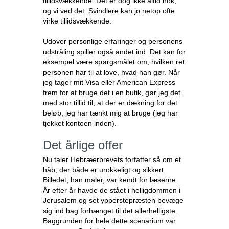
tillidsvækkende. Det er dog ikke altid nok,
og vi ved det. Svindlere kan jo netop ofte
virke tillidsvækkende.
Udover personlige erfaringer og personens
udstråling spiller også andet ind. Det kan for
eksempel være spørgsmålet om, hvilken ret
personen har til at love, hvad han gør. Når
jeg tager mit Visa eller American Express
frem for at bruge det i en butik, gør jeg det
med stor tillid til, at der er dækning for det
beløb, jeg har tænkt mig at bruge (jeg har
tjekket kontoen inden).
Det årlige offer
Nu taler Hebræerbrevets forfatter så om et
håb, der både er urokkeligt og sikkert.
Billedet, han maler, var kendt for læserne.
År efter år havde de stået i helligdommen i
Jerusalem og set ypperstepræsten bevæge
sig ind bag forhænget til det allerhelligste.
Baggrunden for hele dette scenarium var