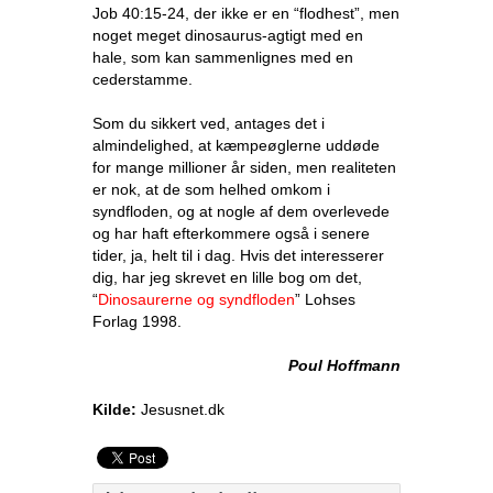
Job 40:15-24, der ikke er en “flodhest”, men
noget meget dinosaurus-agtigt med en
hale, som kan sammenlignes med en
cederstamme.
Som du sikkert ved, antages det i
almindelighed, at kæmpeøglerne uddøde
for mange millioner år siden, men realiteten
er nok, at de som helhed omkom i
syndfloden, og at nogle af dem overlevede
og har haft efterkommere også i senere
tider, ja, helt til i dag. Hvis det interesserer
dig, har jeg skrevet en lille bog om det,
“
Dinosaurerne og syndfloden
” Lohses
Forlag 1998.
Poul Hoffmann
Kilde:
Jesusnet.dk