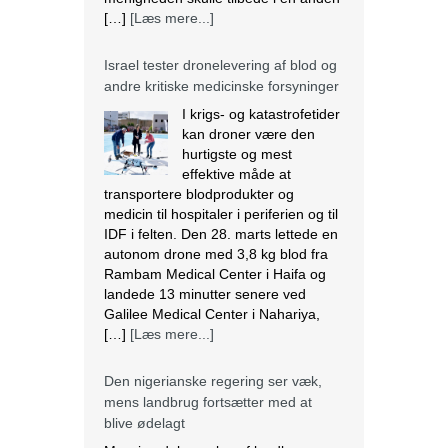
effektive måde at
transportere blodprodukter og
medicin til hospitaler i periferien og til
IDF i felten. Den 28. marts lettede en
autonom drone med 3,8 kg blod fra
Rambam Medical Center i Haifa og
landede 13 minutter senere ved
Galilee Medical Center i Nahariya,
[…]
[Læs mere...]
Den nigerianske regering ser væk,
mens landbrug fortsætter med at
blive ødelagt
Massiv ødelæggelse af landbrug er
blevet det nye normal i mange
samfund i Plateau State, der ligger i
den nordcentrale region i Nigeria. I
regionen fortsætter mange kristne
med at blive målrettet af militante.
Lokalbefolkningen beskriver det som
etnisk udrensning. Angriberne bruger
forskellige strategier, der spænder fra