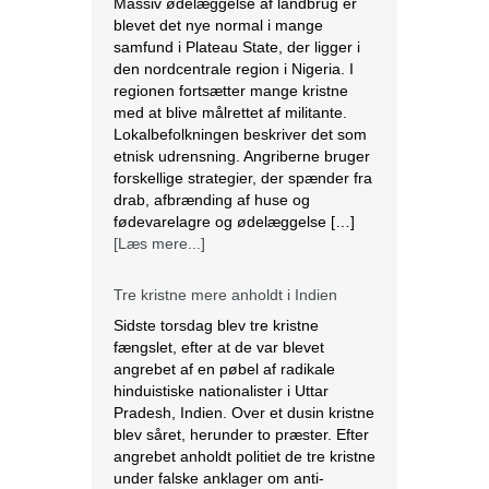
drab, afbrænding af huse og
fødevarelagre og ødelæggelse […]
[Læs mere...]
Tre kristne mere anholdt i Indien
Sidste torsdag blev tre kristne
fængslet, efter at de var blevet
angrebet af en pøbel af radikale
hinduistiske nationalister i Uttar
Pradesh, Indien. Over et dusin kristne
blev såret, herunder to præster. Efter
angrebet anholdt politiet de tre kristne
under falske anklager om anti-
konvertering. Ifølge lokale kilder brød
en pøbel på over 20 personer ind […]
[Læs mere...]
Saudi-Arabien omfavnede koptisk jul.
Biskop Marcos fra Egyptens Koptisk-
ortodokse kirke besøgte Saudi
Arabien, hvor han fejrede den østlige