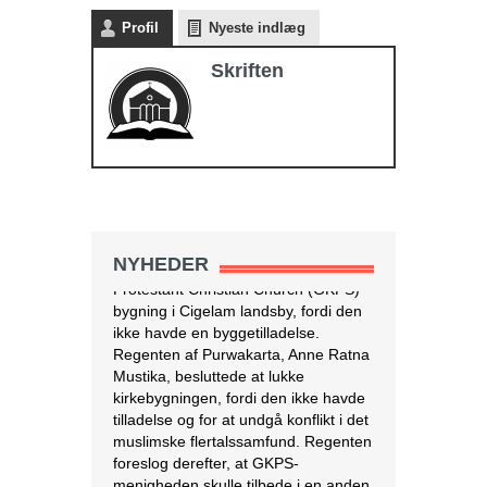
Purwakarta
Profil
Nyeste indlæg
regeringsmyndigheden i
Vestjava lukkede
Skriften
Purwakarta Simalungun
Protestant Christian Church (GKPS)
bygning i Cigelam landsby, fordi den
ikke havde en byggetilladelse.
Regenten af Purwakarta, Anne Ratna
Mustika, besluttede at lukke
kirkebygningen, fordi den ikke havde
tilladelse og for at undgå konflikt i det
muslimske flertalssamfund. Regenten
NYHEDER
foreslog derefter, at GKPS-
menigheden skulle tilbede i en anden
[…]
[Læs mere...]
Israel tester dronelevering af blod og
andre kritiske medicinske forsyninger
I krigs- og katastrofetider
kan droner være den
hurtigste og mest