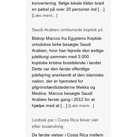
juleliturgi sammen med 3.000
koptiske kristne bosiddende i landet.
Dette var den første offentlige
julefejring anerkendt af den islamiske
nation, der er hjemsted for
pilgrimsfærdsstederne Mekka og
Medina. Marcos besøgte Saudi
Arabien første gang i 2012 for at
hjælpe med at […]
[Læs mere...]
Lesbisk par i Costa Rica bliver viet
efter lovændring
De første vielser i Costa Rica mellem
par af samme køn har fundet sted
tirsdag. Det skriver BBC. Dermed er
Costa Rica det første
centralamerikanske land, der tillader
homoseksuelle par at gifte sig. Det
lesbiske par Alexandra Quiros og
Dunia Araya blev de første til at sige
“ja” til hinanden. Brylluppet blev vist