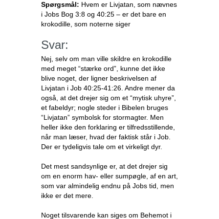
Spørgsmål:
Hvem er Livjatan, som nævnes
i Jobs Bog 3:8 og 40:25 – er det bare en
krokodille, som noterne siger
Svar:
Nej, selv om man ville skildre en krokodille
med meget “stærke ord”, kunne det ikke
blive noget, der ligner beskrivelsen af
Livjatan i Job 40:25-41:26. Andre mener da
også, at det drejer sig om et “mytisk uhyre”,
et fabeldyr; nogle steder i Bibelen bruges
“Livjatan” symbolsk for stormagter. Men
heller ikke den forklaring er tilfredsstillende,
når man læser, hvad der faktisk står i Job.
Der er tydeligvis tale om et virkeligt dyr.
Det mest sandsynlige er, at det drejer sig
om en enorm hav- eller sumpøgle, af en art,
som var almindelig endnu på Jobs tid, men
ikke er det mere.
Noget tilsvarende kan siges om Behemot i