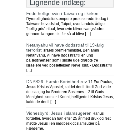
Lignende indlæg:
Fede hellige svin i Taiwan og i kirken
Dyrerettighedsforkæmpere protesterede fredag i
Taiwans hovedstad, Taipei, over landets årlige
"hellig gris"-ritual, hvor svin bliver tvangsfodret
gennem længere tid for så at blive […]
Netanyahu vil have dødsstraf til 19-årig
terrorist
Israels premierminister, Benjamin
Netanyahu, vil have dødsstraf til en ung
palæstinenser, som i sidste uge dræbte tre
israelere ved bosættelsen Neve Tsuf. - Dødsstraf til
[…]
DNPS26: Første Korintherbrev 1
1 Fra Paulus,
Jesus Kristus' Apostel, kaldet dertil, fordi Gud vilde
det saa, og fra Broderen Sostenes – 2 til Guds
Menighed, som er i Korint, helligede i Kristus Jesus,
kaldede dertil […]
Vidnesbyrd: Jesus i slamsugeren
Hanus
fortæller, hvordan han efter 25 år med druk og fest
mødte Jesus i en møgbeskidt slamsuger på
Færøerne.
Endnu en kirkelukning i Indonesien