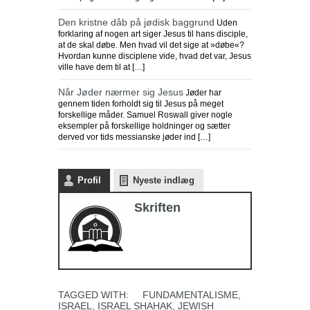
Den kristne dåb på jødisk baggrund
Uden
forklaring af nogen art siger Jesus til hans disciple,
at de skal døbe. Men hvad vil det sige at »døbe«?
Hvordan kunne disciplene vide, hvad det var, Jesus
ville have dem til at […]
Når Jøder nærmer sig Jesus
Jøder har
gennem tiden forholdt sig til Jesus på meget
forskellige måder. Samuel Roswall giver nogle
eksempler på forskellige holdninger og sætter
derved vor tids messianske jøder ind […]
Profil
Nyeste indlæg
Skriften
TAGGED WITH:
FUNDAMENTALISME
,
ISRAEL
,
ISRAEL SHAHAK
,
JEWISH