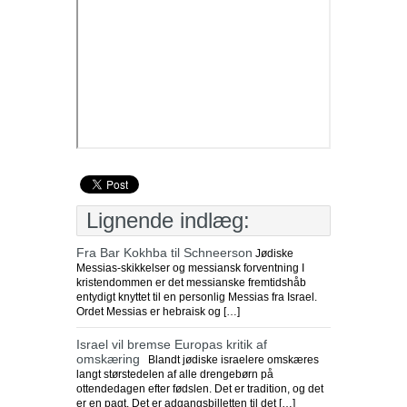
Lignende indlæg:
Fra Bar Kokhba til Schneerson
Jødiske
Messias-skikkelser og messiansk forventning I
kristendommen er det messianske fremtidshåb
entydigt knyttet til en personlig Messias fra Israel.
Ordet Messias er hebraisk og […]
Israel vil bremse Europas kritik af
omskæring
Blandt jødiske israelere omskæres
langt størstedelen af alle drengebørn på
ottendedagen efter fødslen. Det er tradition, og det
er en pagt. Det er adgangsbilletten til det […]