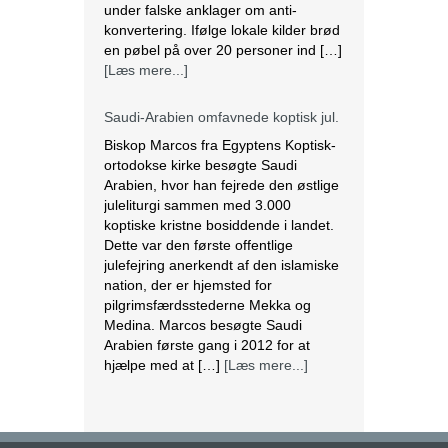
under falske anklager om anti-
konvertering. Ifølge lokale kilder brød
en pøbel på over 20 personer ind […]
[Læs mere...]
Saudi-Arabien omfavnede koptisk jul.
Biskop Marcos fra Egyptens Koptisk-
ortodokse kirke besøgte Saudi
Arabien, hvor han fejrede den østlige
juleliturgi sammen med 3.000
koptiske kristne bosiddende i landet.
Dette var den første offentlige
julefejring anerkendt af den islamiske
nation, der er hjemsted for
pilgrimsfærdsstederne Mekka og
Medina. Marcos besøgte Saudi
Arabien første gang i 2012 for at
hjælpe med at […]
[Læs mere...]
Lesbisk par i Costa Rica bliver viet
efter lovændring