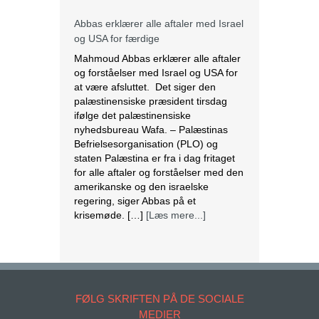
Abbas erklærer alle aftaler med Israel
og USA for færdige
Mahmoud Abbas erklærer alle aftaler
og forståelser med Israel og USA for
at være afsluttet. Det siger den
palæstinensiske præsident tirsdag
ifølge det palæstinensiske
nyhedsbureau Wafa. – Palæstinas
Befrielsesorganisation (PLO) og
staten Palæstina er fra i dag fritaget
for alle aftaler og forståelser med den
amerikanske og den israelske
regering, siger Abbas på et
krisemøde. […]
[Læs mere...]
Læs teologi gennem DBI hjemmefra
Det er nu muligt at følge
undervisningen på FIUC-CPH
på Dansk Bibel-Institut (DBI) i nogle
FØLG SKRIFTEN PÅ DE SOCIALE
fag via internettet Det giver en ny
MEDIER