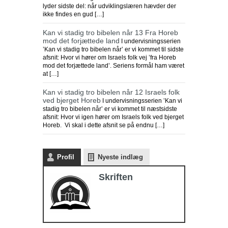
lyder sidste del: når udviklingslæren hævder der
ikke findes en gud […]
Kan vi stadig tro bibelen når 13 Fra Horeb
mod det forjættede land
I undervisningsserien
’Kan vi stadig tro bibelen når’ er vi kommet til sidste
afsnit: Hvor vi hører om Israels folk vej ’fra Horeb
mod det forjættede land’. Seriens formål ham været
at […]
Kan vi stadig tro bibelen når 12 Israels folk
ved bjerget Horeb
I undervisningsserien ’Kan vi
stadig tro bibelen når’ er vi kommet til næstsidste
afsnit: Hvor vi igen hører om Israels folk ved bjerget
Horeb. Vi skal i dette afsnit se på endnu […]
Profil
Nyeste indlæg
Skriften