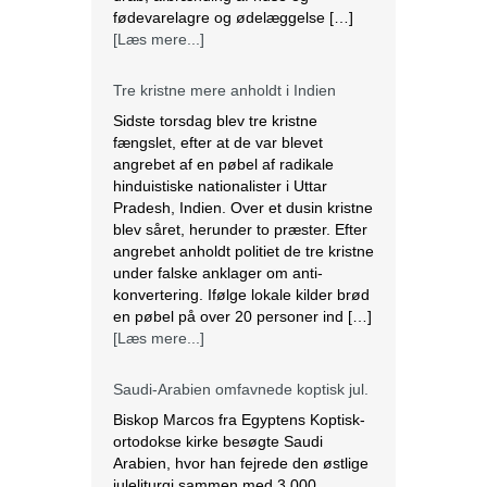
fødevarelagre og ødelæggelse […]
[Læs mere...]
Tre kristne mere anholdt i Indien
Sidste torsdag blev tre kristne
fængslet, efter at de var blevet
angrebet af en pøbel af radikale
hinduistiske nationalister i Uttar
Pradesh, Indien. Over et dusin kristne
blev såret, herunder to præster. Efter
angrebet anholdt politiet de tre kristne
under falske anklager om anti-
konvertering. Ifølge lokale kilder brød
en pøbel på over 20 personer ind […]
[Læs mere...]
Saudi-Arabien omfavnede koptisk jul.
Biskop Marcos fra Egyptens Koptisk-
ortodokse kirke besøgte Saudi
Arabien, hvor han fejrede den østlige
juleliturgi sammen med 3.000