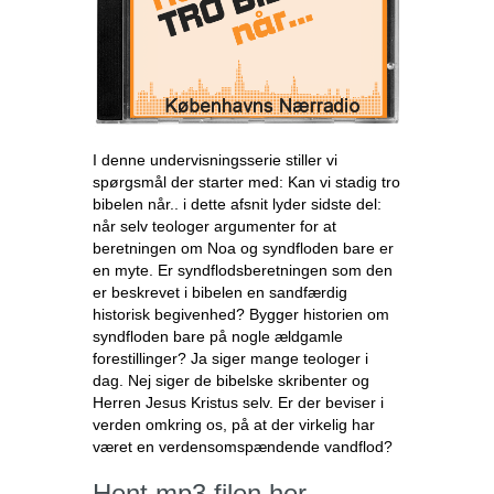
I denne undervisningsserie stiller vi
spørgsmål der starter med: Kan vi stadig tro
bibelen når.. i dette afsnit lyder sidste del:
når selv teologer argumenter for at
beretningen om Noa og syndfloden bare er
en myte. Er syndflodsberetningen som den
er beskrevet i bibelen en sandfærdig
historisk begivenhed? Bygger historien om
syndfloden bare på nogle ældgamle
forestillinger? Ja siger mange teologer i
dag. Nej siger de bibelske skribenter og
Herren Jesus Kristus selv. Er der beviser i
verden omkring os, på at der virkelig har
været en verdensomspændende vandflod?
Hent mp3 filen her