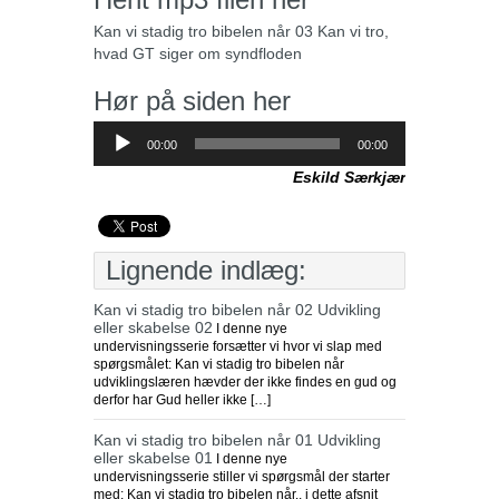
Kan vi stadig tro bibelen når 03 Kan vi tro,
hvad GT siger om syndfloden
Hør på siden her
Lydafspiller
00:00
00:00
Eskild Særkjær
Lignende indlæg:
Kan vi stadig tro bibelen når 02 Udvikling
eller skabelse 02
I denne nye
undervisningsserie forsætter vi hvor vi slap med
spørgsmålet: Kan vi stadig tro bibelen når
udviklingslæren hævder der ikke findes en gud og
derfor har Gud heller ikke […]
Kan vi stadig tro bibelen når 01 Udvikling
eller skabelse 01
I denne nye
undervisningsserie stiller vi spørgsmål der starter
med: Kan vi stadig tro bibelen når.. i dette afsnit