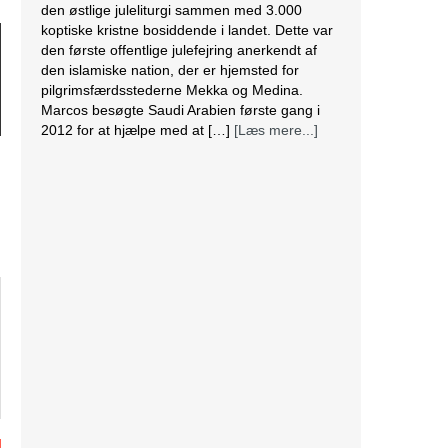
den østlige juleliturgi sammen med 3.000
koptiske kristne bosiddende i landet. Dette var
den første offentlige julefejring anerkendt af
den islamiske nation, der er hjemsted for
pilgrimsfærdsstederne Mekka og Medina.
Marcos besøgte Saudi Arabien første gang i
2012 for at hjælpe med at […]
[Læs mere...]
Lesbisk par i Costa Rica bliver viet efter
lovændring
De første vielser i Costa Rica mellem par af
samme køn har fundet sted tirsdag. Det skriver
BBC. Dermed er Costa Rica det første
centralamerikanske land, der tillader
homoseksuelle par at gifte sig. Det lesbiske par
Alexandra Quiros og Dunia Araya blev de
første til at sige “ja” til hinanden. Brylluppet blev
vist på nationalt […]
[Læs mere...]
Abbas erklærer alle aftaler med Israel og USA
for færdige