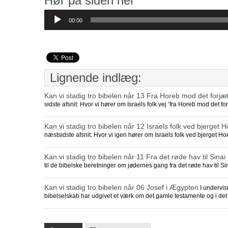
Hør på siden her
Lydafspiller
00:00
Lignende indlæg:
Kan vi stadig tro bibelen når 13 Fra Horeb mod det forjæ
sidste afsnit: Hvor vi hører om Israels folk vej ’fra Horeb mod det f
Kan vi stadig tro bibelen når 12 Israels folk ved bjerget 
næstsidste afsnit: Hvor vi igen hører om Israels folk ved bjerget Ho
Kan vi stadig tro bibelen når 11 Fra det røde hav til Sinai
til de bibelske beretninger om jødernes gang fra det røde hav til Si
Kan vi stadig tro bibelen når 06 Josef i Ægypten
I undervis
bibelselskab har udgivet et værk om det gamle testamente og i det