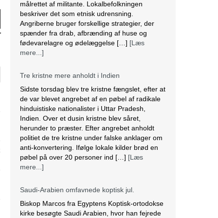
målrettet af militante. Lokalbefolkningen
beskriver det som etnisk udrensning.
Angriberne bruger forskellige strategier, der
ne
spænder fra drab, afbrænding af huse og
r
fødevarelagre og ødelæggelse […]
[Læs
mere...]
Tre kristne mere anholdt i Indien
Sidste torsdag blev tre kristne fængslet, efter at
de var blevet angrebet af en pøbel af radikale
hinduistiske nationalister i Uttar Pradesh,
Indien. Over et dusin kristne blev såret,
herunder to præster. Efter angrebet anholdt
politiet de tre kristne under falske anklager om
anti-konvertering. Ifølge lokale kilder brød en
pøbel på over 20 personer ind […]
[Læs
mere...]
Saudi-Arabien omfavnede koptisk jul.
Biskop Marcos fra Egyptens Koptisk-ortodokse
kirke besøgte Saudi Arabien, hvor han fejrede