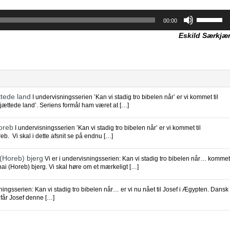
Brug
00:00
op/ned
piletaster
Eskild Særkjæ
for
at
skrue
op
eller
ned
for
lyden.
ttede land
I undervisningsserien ’Kan vi stadig tro bibelen når’ er vi kommet til
orjættede land’. Seriens formål ham været at […]
Horeb
I undervisningsserien ’Kan vi stadig tro bibelen når’ er vi kommet til
reb. Vi skal i dette afsnit se på endnu […]
 (Horeb) bjerg
Vi er i undervisningsserien: Kan vi stadig tro bibelen når… kommet
nai (Horeb) bjerg. Vi skal høre om et mærkeligt […]
ningsserien: Kan vi stadig tro bibelen når… er vi nu nået til Josef i Ægypten. Dansk
 får Josef denne […]