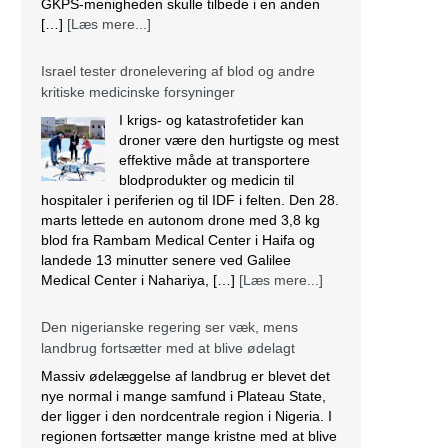
GKPS-menigheden skulle tilbede i en anden
[…]
[Læs mere...]
Israel tester dronelevering af blod og andre
kritiske medicinske forsyninger
I krigs- og katastrofetider kan
droner være den hurtigste og mest
effektive måde at transportere
blodprodukter og medicin til
hospitaler i periferien og til IDF i felten. Den 28.
marts lettede en autonom drone med 3,8 kg
blod fra Rambam Medical Center i Haifa og
landede 13 minutter senere ved Galilee
Medical Center i Nahariya, […]
[Læs mere...]
Den nigerianske regering ser væk, mens
landbrug fortsætter med at blive ødelagt
Massiv ødelæggelse af landbrug er blevet det
nye normal i mange samfund i Plateau State,
der ligger i den nordcentrale region i Nigeria. I
regionen fortsætter mange kristne med at blive