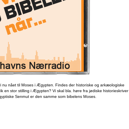
vi nu nået til Moses i Ægypten. Findes der historiske og arkæologiske
k en stor stilling i Ægypten? Vi skal bla. høre fra jødiske historieskriver
n ægyptiske Senmut er den samme som bibelens Moses.