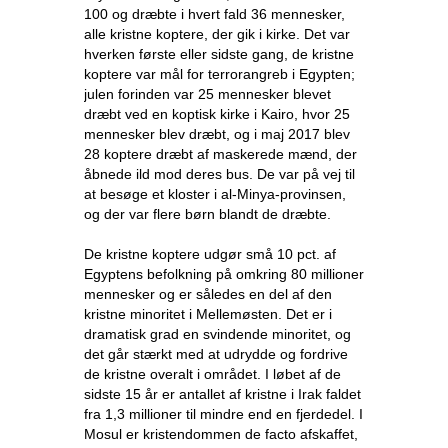
100 og dræbte i hvert fald 36 mennesker,
alle kristne koptere, der gik i kirke. Det var
hverken første eller sidste gang, de kristne
koptere var mål for terrorangreb i Egypten;
julen forinden var 25 mennesker blevet
dræbt ved en koptisk kirke i Kairo, hvor 25
mennesker blev dræbt, og i maj 2017 blev
28 koptere dræbt af maskerede mænd, der
åbnede ild mod deres bus. De var på vej til
at besøge et kloster i al-Minya-provinsen,
og der var flere børn blandt de dræbte.
De kristne koptere udgør små 10 pct. af
Egyptens befolkning på omkring 80 millioner
mennesker og er således en del af den
kristne minoritet i Mellemøsten. Det er i
dramatisk grad en svindende minoritet, og
det går stærkt med at udrydde og fordrive
de kristne overalt i området. I løbet af de
sidste 15 år er antallet af kristne i Irak faldet
fra 1,3 millioner til mindre end en fjerdedel. I
Mosul er kristendommen de facto afskaffet,