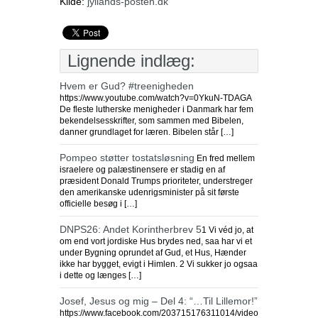
Kilde:
jyllands-posten.dk
Lignende indlæg:
Hvem er Gud? #treenigheden
https://www.youtube.com/watch?v=0YkuN-TDAGA
De fleste lutherske menigheder i Danmark har fem
bekendelsesskrifter, som sammen med Bibelen,
danner grundlaget for læren. Bibelen står […]
Pompeo støtter tostatsløsning
En fred mellem
israelere og palæstinensere er stadig en af
præsident Donald Trumps prioriteter, understreger
den amerikanske udenrigsminister på sit første
officielle besøg i […]
DNPS26: Andet Korintherbrev 5
1 Vi véd jo, at
om end vort jordiske Hus brydes ned, saa har vi et
under Bygning oprundet af Gud, et Hus, Hænder
ikke har bygget, evigt i Himlen. 2 Vi sukker jo ogsaa
i dette og længes […]
Josef, Jesus og mig – Del 4: “…Til Lillemor!”
https://www.facebook.com/203715176311014/videos/1300198903