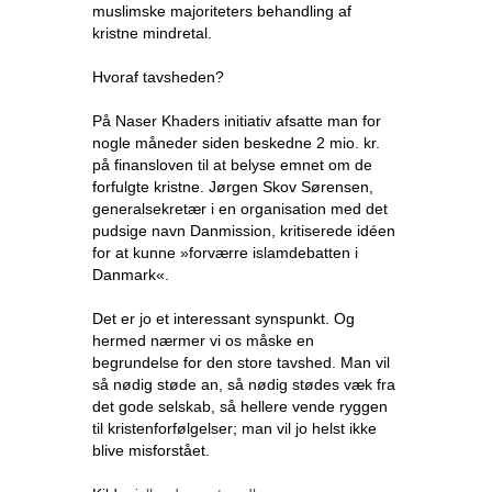
muslimske majoriteters behandling af
kristne mindretal.
Hvoraf tavsheden?
På Naser Khaders initiativ afsatte man for
nogle måneder siden beskedne 2 mio. kr.
på finansloven til at belyse emnet om de
forfulgte kristne. Jørgen Skov Sørensen,
generalsekretær i en organisation med det
pudsige navn Danmission, kritiserede idéen
for at kunne »forværre islamdebatten i
Danmark«.
Det er jo et interessant synspunkt. Og
hermed nærmer vi os måske en
begrundelse for den store tavshed. Man vil
så nødig støde an, så nødig stødes væk fra
det gode selskab, så hellere vende ryggen
til kristenforfølgelser; man vil jo helst ikke
blive misforstået.