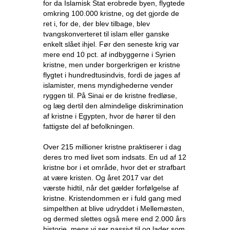
for da Islamisk Stat erobrede byen, flygtede
omkring 100.000 kristne, og det gjorde de
ret i, for de, der blev tilbage, blev
tvangskonverteret til islam eller ganske
enkelt slået ihjel. Før den seneste krig var
mere end 10 pct. af indbyggerne i Syrien
kristne, men under borgerkrigen er kristne
flygtet i hundredtusindvis, fordi de jages af
islamister, mens myndighederne vender
ryggen til. På Sinai er de kristne fredløse,
og læg dertil den almindelige diskrimination
af kristne i Egypten, hvor de hører til den
fattigste del af befolkningen.
Over 215 millioner kristne praktiserer i dag
deres tro med livet som indsats. En ud af 12
kristne bor i et område, hvor det er strafbart
at være kristen. Og året 2017 var det
værste hidtil, når det gælder forfølgelse af
kristne. Kristendommen er i fuld gang med
simpelthen at blive udryddet i Mellemøsten,
og dermed slettes også mere end 2.000 års
historie, mens vi ser passivt til og lader som