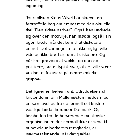
ingenting.
Journalisten Klaus Wivel har skrevet en
fortræffelig bog om emnet med den aktuelle
titel ”Den sidste nadver”. Også han undrede
sig over den modvilje, han mødte, også i sin
egen kreds, når det kom til at diskutere
emnet. Det var noget, man ikke rigtigt ville
vide og ikke brød sig om at diskutere. Og
når han prøvede at vække de danske
politikere, lød et typisk svar, at det ville være
»uklogt at fokusere på denne enkelte
gruppe«.
Det ligner en fælles front. Udryddelsen af
kristendommen i Mellemøsten mødes med
en sær tavshed fra de formelt set kristne
vestlige lande, herunder Danmark. Og
tavsheden fra de herværende muslimske
organisationer, der normalt ikke er sene til
at hævde minoriteters rettigheder, er
nærmest isnende, når det gælder