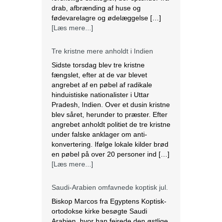
drab, afbrænding af huse og
fødevarelagre og ødelæggelse […]
[Læs mere...]
Tre kristne mere anholdt i Indien
Sidste torsdag blev tre kristne
fængslet, efter at de var blevet
angrebet af en pøbel af radikale
hinduistiske nationalister i Uttar
Pradesh, Indien. Over et dusin kristne
blev såret, herunder to præster. Efter
angrebet anholdt politiet de tre kristne
under falske anklager om anti-
konvertering. Ifølge lokale kilder brød
en pøbel på over 20 personer ind […]
[Læs mere...]
Saudi-Arabien omfavnede koptisk jul.
Biskop Marcos fra Egyptens Koptisk-
ortodokse kirke besøgte Saudi
Arabien, hvor han fejrede den østlige