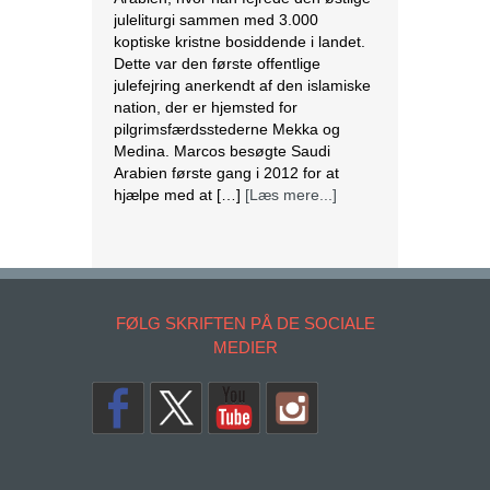
juleliturgi sammen med 3.000
koptiske kristne bosiddende i landet.
Dette var den første offentlige
julefejring anerkendt af den islamiske
nation, der er hjemsted for
pilgrimsfærdsstederne Mekka og
Medina. Marcos besøgte Saudi
Arabien første gang i 2012 for at
hjælpe med at […]
[Læs mere...]
Lesbisk par i Costa Rica bliver viet
efter lovændring
De første vielser i Costa Rica mellem
par af samme køn har fundet sted
FØLG SKRIFTEN PÅ DE SOCIALE
tirsdag. Det skriver BBC. Dermed er
MEDIER
Costa Rica det første
centralamerikanske land, der tillader
homoseksuelle par at gifte sig. Det
lesbiske par Alexandra Quiros og
Dunia Araya blev de første til at sige
“ja” til hinanden. Brylluppet blev vist