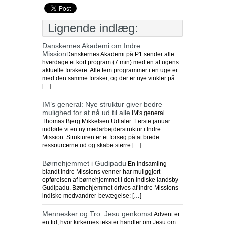
Lignende indlæg:
Danskernes Akademi om Indre
Mission
Danskernes Akademi på P1 sender alle
hverdage et kort program (7 min) med en af ugens
aktuelle forskere. Alle fem programmer i en uge er
med den samme forsker, og der er nye vinkler på
[…]
IM’s general: Nye struktur giver bedre
mulighed for at nå ud til alle
IM's general
Thomas Bjerg Mikkelsen Udtaler: Første januar
indførte vi en ny medarbejderstruktur i Indre
Mission. Strukturen er et forsøg på at brede
ressourcerne ud og skabe større […]
Børnehjemmet i Gudipadu
En indsamling
blandt Indre Missions venner har muliggjort
opførelsen af børnehjemmet i den indiske landsby
Gudipadu. Børnehjemmet drives af Indre Missions
indiske medvandrer-bevægelse: […]
Mennesker og Tro: Jesu genkomst
Advent er
en tid, hvor kirkernes tekster handler om Jesu om