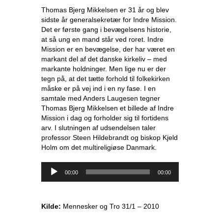
Thomas Bjerg Mikkelsen er 31 år og blev
sidste år generalsekretær for Indre Mission.
Det er første gang i bevægelsens historie,
at så ung en mand står ved roret. Indre
Mission er en bevægelse, der har været en
markant del af det danske kirkeliv – med
markante holdninger. Men lige nu er der
tegn på, at det tætte forhold til folkekirken
måske er på vej ind i en ny fase. I en
samtale med Anders Laugesen tegner
Thomas Bjerg Mikkelsen et billede af Indre
Mission i dag og forholder sig til fortidens
arv. I slutningen af udsendelsen taler
professor Steen Hildebrandt og biskop Kjeld
Holm om det multireligiøse Danmark.
Lydafspiller
00:00
00:00
Kilde:
Mennesker og Tro 31/1 – 2010