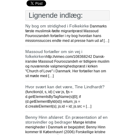
Lignende indlæg:
Ny bog om stridighed i Folkekirke
Danmarks
første muslimsk-fødte migrantpræst Massoud
Fouroozandeh fortæller i ny bog hvordan hans
missionssucces endte med at presse ham ud af […]
Massoud fortæller om sin vej i
folkekirken
http://vimeo.com/108368242 Dansk-
iranske Massoud Fouroozandeh er tidligere muslim
og nuværende valgmenighedspræst i kirken
"Church of Love" i Danmark. Her fortæller han om
sit møde med […]
Hvor svært kan det være, Tine Lindhardt?
(function(d, s, id) { var js, fjs =
d.getElementsByTagName(s)[0]; if
(d.getElementById(id)) return; js =
d.createElement(s); js.id = id; js.src = […]
Benny Hinn afsløret: En præsentation af en
storsvindler og bedrager
Mange kristne
menigheder i Danmark er begejstret: Benny Hinn
kommer til København! (2006) Forskellige kristne