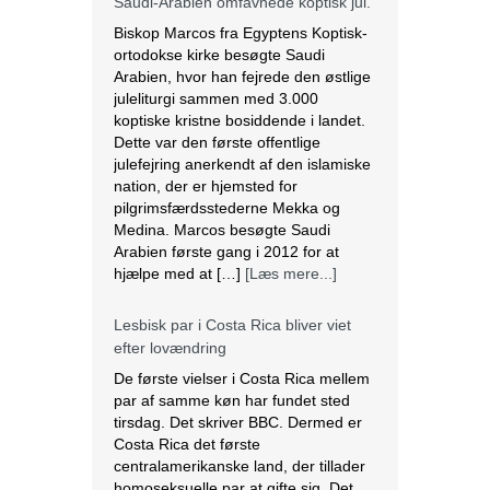
Saudi-Arabien omfavnede koptisk jul.
Biskop Marcos fra Egyptens Koptisk-
ortodokse kirke besøgte Saudi
Arabien, hvor han fejrede den østlige
juleliturgi sammen med 3.000
koptiske kristne bosiddende i landet.
Dette var den første offentlige
julefejring anerkendt af den islamiske
nation, der er hjemsted for
pilgrimsfærdsstederne Mekka og
Medina. Marcos besøgte Saudi
Arabien første gang i 2012 for at
hjælpe med at […]
[Læs mere...]
Lesbisk par i Costa Rica bliver viet
efter lovændring
De første vielser i Costa Rica mellem
par af samme køn har fundet sted
tirsdag. Det skriver BBC. Dermed er
Costa Rica det første
centralamerikanske land, der tillader
homoseksuelle par at gifte sig. Det