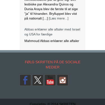
lesbiske par Alexandra Quiros og
Dunia Araya blev de første til at sige
“ja” til hinanden. Brylluppet blev vist
på nationalt […]
[Læs mere...]
Abbas erklærer alle aftaler med Israel
og USA for færdige
Mahmoud Abbas erklærer alle aftaler
og forståelser med Israel og USA for
at være afsluttet. Det siger den
FØLG SKRIFTEN PÅ DE SOCIALE
palæstinensiske præsident tirsdag
MEDIER
ifølge det palæstinensiske
nyhedsbureau Wafa. – Palæstinas
Befrielsesorganisation (PLO) og
staten Palæstina er fra i dag fritaget
for alle aftaler og forståelser med den
amerikanske og den israelske
regering, siger Abbas på et
krisemøde. […]
[Læs mere...]
Copyrights. © 2014 SKRIFTEN
Læs teologi gennem DBI hjemmefra