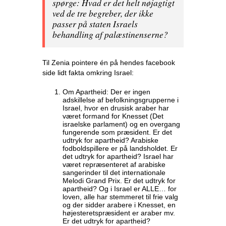
spørge: Hvad er det helt nøjagtigt
ved de tre begreber, der ikke
passer på staten Israels
behandling af palæstinenserne?
Til Zenia pointere én på hendes facebook
side lidt fakta omkring Israel:
Om Apartheid: Der er ingen
adskillelse af befolkningsgrupperne i
Israel, hvor en drusisk araber har
været formand for Knesset (Det
israelske parlament) og en overgang
fungerende som præsident. Er det
udtryk for apartheid? Arabiske
fodboldspillere er på landsholdet. Er
det udtryk for apartheid? Israel har
været repræsenteret af arabiske
sangerinder til det internationale
Melodi Grand Prix. Er det udtryk for
apartheid? Og i Israel er ALLE… for
loven, alle har stemmeret til frie valg
og der sidder arabere i Knesset, en
højesteretspræsident er araber mv.
Er det udtryk for apartheid?