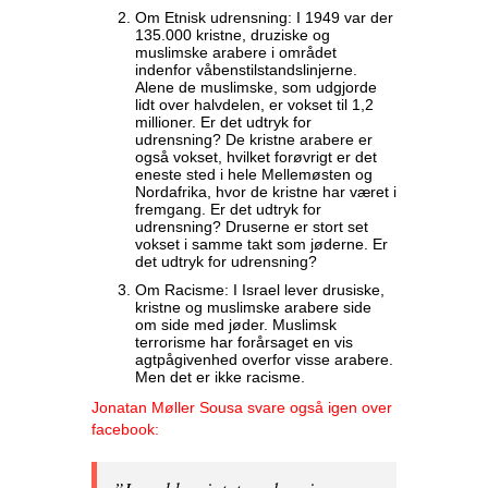
Om Etnisk udrensning: I 1949 var der
135.000 kristne, druziske og
muslimske arabere i området
indenfor våbenstilstandslinjerne.
Alene de muslimske, som udgjorde
lidt over halvdelen, er vokset til 1,2
millioner. Er det udtryk for
udrensning? De kristne arabere er
også vokset, hvilket forøvrigt er det
eneste sted i hele Mellemøsten og
Nordafrika, hvor de kristne har været i
fremgang. Er det udtryk for
udrensning? Druserne er stort set
vokset i samme takt som jøderne. Er
det udtryk for udrensning?
Om Racisme: I Israel lever drusiske,
kristne og muslimske arabere side
om side med jøder. Muslimsk
terrorisme har forårsaget en vis
agtpågivenhed overfor visse arabere.
Men det er ikke racisme.
Jonatan Møller Sousa svare også igen over
facebook: