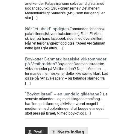
anerkender Palæstina som selvstændig stat med
udgangspunkt i 1967-grænserne? Det mener
Mellemfolkeligt Samvirke (MS), som har gang i en
stor […]
Når “et uheld” opdigtes
Formanden for dansk
palæstinensisk venskabsforening Fathi El-Abed
skriver på hans facebook side, med overskriften:
Når ”et terror angreb” opdigtes! "Abed Al-Rahman
kørte galt i går aftes […]
Boykotter Danmark israelske virksomheder
på Vestbredden?
Boykotter Danmark israelske
virksomheder på Vestbredden? Nej! – Meeeen ….
for mange mennesker er dette ikke særlig klart. Lad
os se på “Ahava-sagen” – og forlange klarhed fra
[…]
”Boykot Israel” – en uendelig glidebane?
De
seneste måneder – og med tiltagende omfang –
har flere politikere og aktivister været meget i
medierne med opfordringer til at lægge et meget
stort pres på Israel, fx med boykot og […]
Profil
Nyeste indlæg