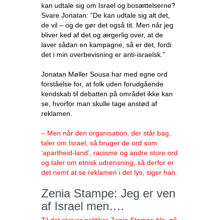
kan udtale sig om Israel og bosættelserne?
Svare Jonatan: ”De kan udtale sig alt det,
de vil – og de gør det også tit. Men når jeg
bliver ked af det og ærgerlig over, at de
laver sådan en kampagne, så er det, fordi
det i min overbevisning er anti-israelsk.”
Jonatan Møller Sousa har med egne ord
forståelse for, at folk uden forudgående
kendskab til debatten på området ikke kan
se, hvorfor man skulle tage anstød af
reklamen.
– Men når den organisation, der står bag,
taler om Israel, så bruger de ord som
‘apartheid-land’, racisme og andre store ord
og taler om etnisk udrensning, så derfor er
det nemt at se reklamen i det lys, siger han.
Zenia Stampe: Jeg er ven
af Israel men….
Til det skriver politiker Zenia Stampe bla. på