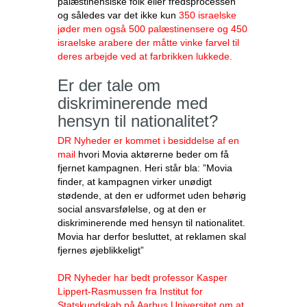
palæstinensiske folk eller fredsprocessen”
og således var det ikke kun
350 israelske
jøder men også 500 palæstinensere og 450
israelske arabere der måtte vinke farvel til
deres arbejde ved at farbrikken lukkede.
Er der tale om
diskriminerende med
hensyn til nationalitet?
DR Nyheder er kommet i besiddelse af en
mail
hvori Movia aktørerne beder om få
fjernet kampagnen. Heri står bla: ”Movia
finder, at kampagnen virker unødigt
stødende, at den er udformet uden behørig
social ansvarsfølelse, og at den er
diskriminerende med hensyn til nationalitet.
Movia har derfor besluttet, at reklamen skal
fjernes øjeblikkeligt”
DR Nyheder har bedt professor Kasper
Lippert-Rasmussen fra Institut for
Statskundskab på Aarhus Universitet om at