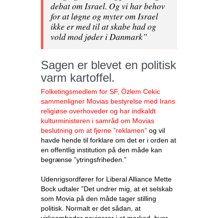
debat om Israel. Og vi har behov
for at løgne og myter om Israel
ikke er med til at skabe had og
vold mod jøder i Danmark”
Sagen er blevet en politisk
varm kartoffel.
Folketingsmedlem for SF, Özlem Cekic
sammenligner Movias bestyrelse med Irans
religiøse overhoveder og har indkaldt
kulturministeren i samråd om Movias
beslutning om at fjerne ”reklamen”
og vil
havde hende til forklare om det er i orden at
en offentlig institution på den måde kan
begrænse ”ytringsfriheden.”
Udenrigsordfører for Liberal Alliance Mette
Bock udtaler ”Det undrer mig, at et selskab
som Movia på den måde tager stilling
politisk. Normalt er det sådan, at
virksomheder navigerer i et marked, hvor