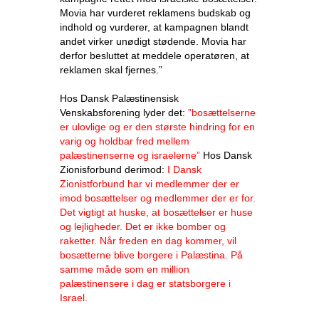
Movia har vurderet reklamens budskab og
indhold og vurderer, at kampagnen blandt
andet virker unødigt stødende. Movia har
derfor besluttet at meddele operatøren, at
reklamen skal fjernes.”
Hos Dansk Palæstinensisk
Venskabsforening lyder det:
”bosættelserne
er ulovlige og er den største hindring for en
varig og holdbar fred mellem
palæstinenserne og israelerne”
Hos Dansk
Zionisforbund derimod:
I Dansk
Zionistforbund har vi medlemmer der er
imod bosættelser og medlemmer der er for.
Det vigtigt at huske, at bosættelser er huse
og lejligheder. Det er ikke bomber og
raketter. Når freden en dag kommer, vil
bosætterne blive borgere i Palæstina. På
samme måde som en million
palæstinensere i dag er statsborgere i
Israel
.