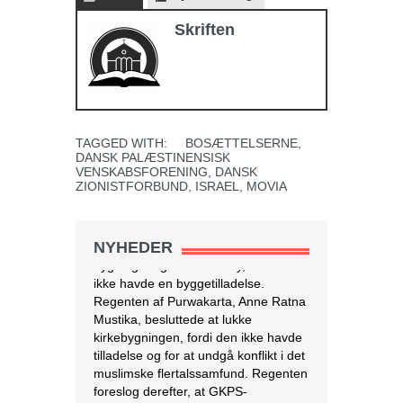
Skriften
TAGGED WITH:
BOSÆTTELSERNE
,
DANSK PALÆSTINENSISK
VENSKABSFORENING
,
DANSK
ZIONISTFORBUND
,
ISRAEL
,
MOVIA
NYHEDER
Israel tester dronelevering af blod og
andre kritiske medicinske forsyninger
I krigs- og katastrofetider
kan droner være den
hurtigste og mest
effektive måde at
transportere blodprodukter og