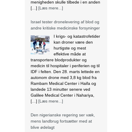
medicin til hospitaler i periferien og til
IDF i felten. Den 28. marts lettede en
autonom drone med 3,8 kg blod fra
Rambam Medical Center i Haifa og
landede 13 minutter senere ved
Galilee Medical Center i Nahariya,
[…]
[Læs mere...]
Den nigerianske regering ser væk,
mens landbrug fortsætter med at
blive ødelagt
Massiv ødelæggelse af landbrug er
blevet det nye normal i mange
samfund i Plateau State, der ligger i
den nordcentrale region i Nigeria. I
regionen fortsætter mange kristne
med at blive målrettet af militante.
Lokalbefolkningen beskriver det som
etnisk udrensning. Angriberne bruger
forskellige strategier, der spænder fra
drab, afbrænding af huse og
fødevarelagre og ødelæggelse […]