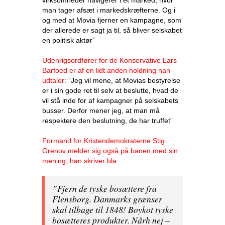
man tager afsæt i markedskræfterne. Og i
og med at Movia fjerner en kampagne, som
der allerede er sagt ja til, så bliver selskabet
en politisk aktør”
Udenrigsordfører for de Konservative Lars
Barfoed er af en lidt anden holdning han
udtaler:
”Jeg vil mene, at Movias bestyrelse
er i sin gode ret til selv at beslutte, hvad de
vil stå inde for af kampagner på selskabets
busser. Derfor mener jeg, at man må
respektere den beslutning, de har truffet”
Formand for Kristendemokraterne Stig
Grenov melder sig også på banen med sin
mening, han skriver bla
.
”Fjern de tyske bosættere fra
Flensborg. Danmarks grænser
skal tilbage til 1848! Boykot tyske
bosætteres produkter. Nårh nej –