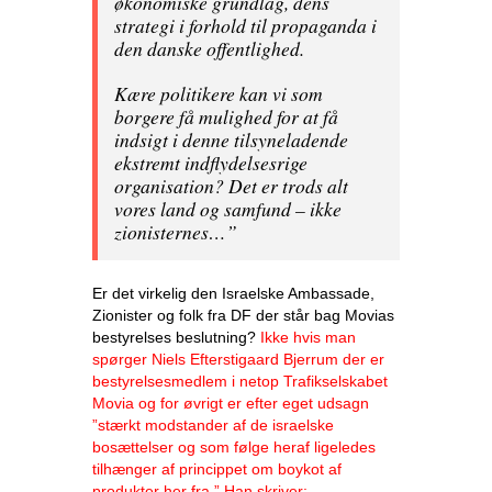
økonomiske grundlag, dens
strategi i forhold til propaganda i
den danske offentlighed.
Kære politikere kan vi som
borgere få mulighed for at få
indsigt i denne tilsyneladende
ekstremt indflydelsesrige
organisation? Det er trods alt
vores land og samfund – ikke
zionisternes…”
Er det virkelig den Israelske Ambassade,
Zionister og folk fra DF der står bag Movias
bestyrelses beslutning?
Ikke hvis man
spørger Niels Efterstigaard Bjerrum der er
bestyrelsesmedlem i netop Trafikselskabet
Movia og for øvrigt er efter eget udsagn
”stærkt modstander af de israelske
bosættelser og som følge heraf ligeledes
tilhænger af princippet om boykot af
produkter her fra.” Han skriver: