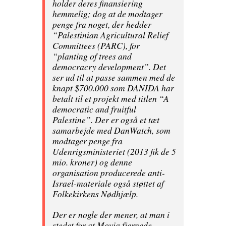
holder deres finansiering
hemmelig; dog at de modtager
penge fra noget, der hedder
“Palestinian Agricultural Relief
Committees (PARC), for
“planting of trees and
democracry development”. Det
ser ud til at passe sammen med de
knapt $700.000 som DANIDA har
betalt til et projekt med titlen “A
democratic and fruitful
Palestine”. Der er også et tæt
samarbejde med DanWatch, som
modtager penge fra
Udenrigsministeriet (2013 fik de 5
mio. kroner) og denne
organisation producerede anti-
Israel-materiale også støttet af
Folkekirkens Nødhjælp.
Der er nogle der mener, at man i
stedet for at Movia fjernede