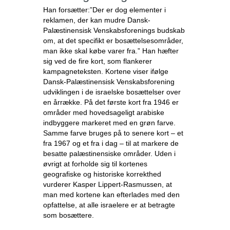
Han forsætter:”Der er dog elementer i
reklamen, der kan mudre Dansk-
Palæstinensisk Venskabsforenings budskab
om, at det specifikt er bosættelsesområder,
man ikke skal købe varer fra.” Han hæfter
sig ved de fire kort, som flankerer
kampagneteksten. Kortene viser ifølge
Dansk-Palæstinensisk Venskabsforening
udviklingen i de israelske bosættelser over
en årrække. På det første kort fra 1946 er
områder med hovedsageligt arabiske
indbyggere markeret med en grøn farve.
Samme farve bruges på to senere kort – et
fra 1967 og et fra i dag – til at markere de
besatte palæstinensiske områder. Uden i
øvrigt at forholde sig til kortenes
geografiske og historiske korrekthed
vurderer Kasper Lippert-Rasmussen, at
man med kortene kan efterlades med den
opfattelse, at alle israelere er at betragte
som bosættere.