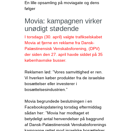
En lille opsamling på moviagate og dens
følger
Movia: kampagnen virker
unødigt stødende
I torsdags (30. april) valgte trafikselskabet
Movia at fjerne en reklame fra Dansk-
Palæstinensisk Venskabsforening, (DPV)
der siden den 27. april havde siddet på 35
københavnske busser.
Reklamen lød: ”Vores samvittighed er ren.
Vi hverken køber produkter fra de israelske
bosættelser eller investerer i
bosættelsesindustrien.”
Movia begrundede beslutningen i en
Facebookopdatering torsdag eftermiddag
sådan her: ”Movia har modtaget et
betydeligt antal henvendelser på baggrund
af Dansk-Palæstinensisk Venskabsforenings
kampagne rettet mod israelske bosættelser.