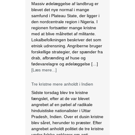
[Læs mere...]
Tre kristne mere anholdt i Indien
Sidste torsdag blev tre kristne
fængslet, efter at de var blevet
angrebet af en pøbel af radikale
hinduistiske nationalister i Uttar
Pradesh, Indien. Over et dusin kristne
blev såret, herunder to præster. Efter
angrebet anholdt politiet de tre kristne
under falske anklager om anti-
konvertering. Ifølge lokale kilder brød
en pøbel på over 20 personer ind […]
[Læs mere...]
Saudi-Arabien omfavnede koptisk jul.
Biskop Marcos fra Egyptens Koptisk-
ortodokse kirke besøgte Saudi
Arabien, hvor han fejrede den østlige
juleliturgi sammen med 3.000