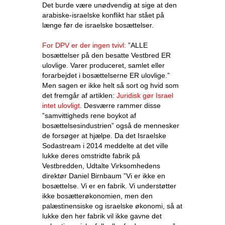
Det burde være unødvendig at sige at den
arabiske-israelske konflikt har stået på
længe før de israelske bosættelser.
For DPV er der ingen tvivl:
”ALLE
bosættelser på den besatte Vestbred ER
ulovlige. Varer produceret, samlet eller
forarbejdet i bosættelserne ER ulovlige.”
Men sagen er ikke helt så sort og hvid som
det fremgår af artiklen:
Juridisk gør Israel
intet ulovligt
. Desværre rammer disse
”samvittigheds rene boykot af
bosættelsesindustrien” også de mennesker
de forsøger at hjælpe. Da det Israelske
Sodastream i 2014 meddelte at det ville
lukke deres omstridte fabrik på
Vestbredden, Udtalte Virksomhedens
direktør Daniel Birnbaum ”Vi er ikke en
bosættelse. Vi er en fabrik. Vi understøtter
ikke bosætterøkonomien, men den
palæstinensiske og israelske økonomi, så at
lukke den her fabrik vil ikke gavne det