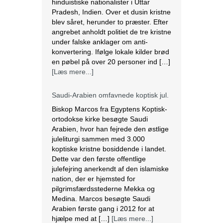
hinduistiske nationalister i Uttar
Pradesh, Indien. Over et dusin kristne
blev såret, herunder to præster. Efter
angrebet anholdt politiet de tre kristne
under falske anklager om anti-
konvertering. Ifølge lokale kilder brød
en pøbel på over 20 personer ind […]
[Læs mere...]
Saudi-Arabien omfavnede koptisk jul.
Biskop Marcos fra Egyptens Koptisk-
ortodokse kirke besøgte Saudi
Arabien, hvor han fejrede den østlige
juleliturgi sammen med 3.000
koptiske kristne bosiddende i landet.
Dette var den første offentlige
julefejring anerkendt af den islamiske
nation, der er hjemsted for
pilgrimsfærdsstederne Mekka og
Medina. Marcos besøgte Saudi
Arabien første gang i 2012 for at
hjælpe med at […]
[Læs mere...]