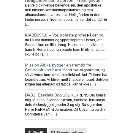
Helligånden den 3 person i Treenigheden
De tre oldkirkelige bekendelser, den apostolske,
den nikæno-konstantinopolitanske og den
athanasianske, læres os at Helligånden er den
tredje person i Treenigheden, men er det sandt? Er
[…]
KIABB09/10 – Vor trofaste profet
På den tid,
da Eli var dommer og ypperstepræst i Israel, var
Samuel kun en lille dreng. Hans moder indviede
ham til Herren, og hun bragte ham til Eli, for at han
skulle bo i […]
Mission Afrika bygger en fremtid for
Centralafrikas børn
”Snart skal vi gamle dø, og
så vil vores børn dø en intellektuel død. Tiderne har
forandret sig. Vi bliver nødt til at gøre noget. Selvom
krigen har efterladt os fattige, kan vi ikke […]
DA31: Ezekiels Bog 16
1 HERRENS Ord kom til
mig således: 2 Menneskesøn, forehold Jerusalem
dets Vederstyggeligheder 3 og sig: Så siger den
Herre HERREN til Jerusalem: Dit Udspring og din
Oprindelse var i […]
Profil
Nyeste indlæg