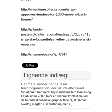
http://www.timesofisrael.com/israel-
approves-tenders-for-1800-more-w-bank-
homes/
http://jyllands-
posten.dk/international/mideast/ECE6784151/nye-
israelske-bosaettelser-efter-palaestinensisk-
regering/
http://sma-norge.no/?p=8347
Lignende indlæg:
Danmark sender penge til en
terrororganisation, der vil udslette Israel
Situationen har været højspændt mellem Hamas og
Fatah siden 2007, hvor en væbnet konflikt mellem
de to palæstinensiske grupper førte til, at Hamas
overtog magten i Gazastriben, mens […]