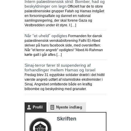
Intern palæstinensisk strid: Bomber, had og
beskyldninger om løgn
Officielt har de to store
palæstinensiske grupper Fatah og Hamas indgået
en forsoningsaftale og dannet en national
samlingsregering, der skal forene Gaza og
Vestbredden under ét styre. I […]
Når “et uheld” opdigtes
Formanden for dansk
palæstinensisk venskabsforening Fathi El-Abed
skriver på hans facebook side, med overskriften:
Når ”et terror angreb” opdigtes! "Abed Al-Rahman
kørte galt i går aftes […]
Sinaj-terror fører til suspendering af
forhandlinger mellem Hamas og Israel
Fredag blev 31 egyptiske soldater dræbt i det hidtil
værste angreb udført af islamistiske ekstremister i
Sinaj. Angrebet omfattende både en kraftig
bilbombe og beskydning med granater.
Profil
Nyeste indlæg
Skriften