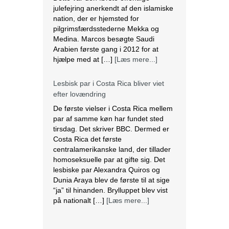
julefejring anerkendt af den islamiske
nation, der er hjemsted for
pilgrimsfærdsstederne Mekka og
Medina. Marcos besøgte Saudi
Arabien første gang i 2012 for at
hjælpe med at […]
[Læs mere...]
Lesbisk par i Costa Rica bliver viet
efter lovændring
De første vielser i Costa Rica mellem
par af samme køn har fundet sted
tirsdag. Det skriver BBC. Dermed er
Costa Rica det første
centralamerikanske land, der tillader
homoseksuelle par at gifte sig. Det
lesbiske par Alexandra Quiros og
Dunia Araya blev de første til at sige
“ja” til hinanden. Brylluppet blev vist
på nationalt […]
[Læs mere...]
Abbas erklærer alle aftaler med Israel