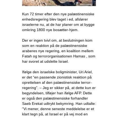
Kun 72 timer efter den nye palæstinensiske
enhedsregering blev taget i ed, afslører
israelerne nu, at de har planer om at bygge
omkring 1800 nye bosætter-hjem.
Der er ingen tvivl om, at beslutningen kom
som en reaktion på de palæstinensiske
araberes nye regering, en koalition mellem
Fatah og terrororganisationen Hamas , som
har svoret at udslette Israel.
Ifølge den israelske boligminister, Uri Ariel,
er det “en passende zionistisk reaktion på
oprettelsen af den palæstinensiske terror-
regering”. – Jeg er sikker på, at dette kun er
begyndelsen, tilføjer han ifølge AFP. Dette
er også den palæstinensiske forhandler
Saeb Erekat udtrykt bekymring. Han udtalte:
“Vi mener, denne seneste meddelelse er et
klart tegn på, at Israel er på vej mod en