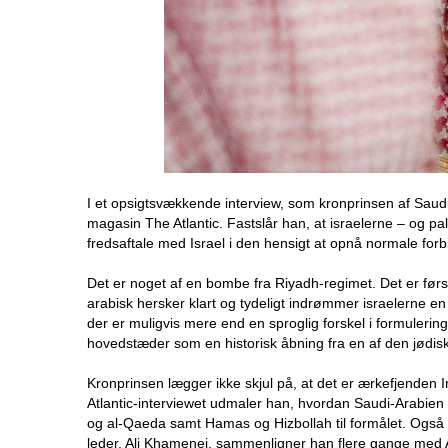
I et opsigtsvækkende interview, som kronprinsen af Sau
magasin The Atlantic. Fastslår han, at israelerne – og pa
fredsaftale med Israel i den hensigt at opnå normale forb
Det er noget af en bombe fra Riyadh-regimet. Det er førs
arabisk hersker klart og tydeligt indrømmer israelerne en 
der er muligvis mere end en sproglig forskel i formulering
hovedstæder som en historisk åbning fra en af den jødiske 
Kronprinsen lægger ikke skjul på, at det er ærkefjenden 
Atlantic-interviewet udmaler han, hvordan Saudi-Arabien 
og al-Qaeda samt Hamas og Hizbollah til formålet. Også 
leder, Ali Khamenei, sammenligner han flere gange med Ado