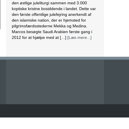
den østlige juleliturgi sammen med 3.000
koptiske kristne bosiddende i landet. Dette var
den første offentlige julefejring anerkendt af
den islamiske nation, der er hjemsted for
pilgrimsfærdsstederne Mekka og Medina.
Marcos besøgte Saudi Arabien første gang i
2012 for at hjælpe med at […]
[Læs mere...]
Lesbisk par i Costa Rica bliver viet efter
lovændring
De første vielser i Costa Rica mellem par af
samme køn har fundet sted tirsdag. Det skriver
BBC. Dermed er Costa Rica det første
centralamerikanske land, der tillader
homoseksuelle par at gifte sig. Det lesbiske par
Alexandra Quiros og Dunia Araya blev de
første til at sige “ja” til hinanden. Brylluppet blev
vist på nationalt […]
[Læs mere...]
Abbas erklærer alle aftaler med Israel og USA
for færdige