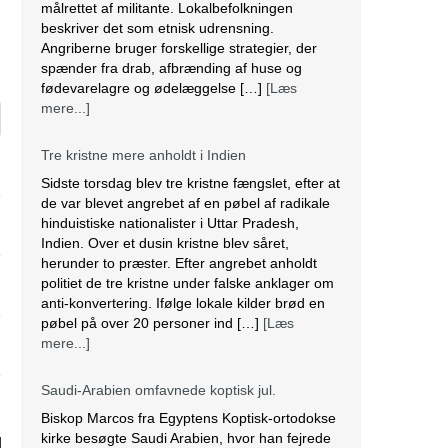
målrettet af militante. Lokalbefolkningen
beskriver det som etnisk udrensning.
Angriberne bruger forskellige strategier, der
spænder fra drab, afbrænding af huse og
fødevarelagre og ødelæggelse […]
[Læs
mere...]
Tre kristne mere anholdt i Indien
Sidste torsdag blev tre kristne fængslet, efter at
de var blevet angrebet af en pøbel af radikale
hinduistiske nationalister i Uttar Pradesh,
Indien. Over et dusin kristne blev såret,
herunder to præster. Efter angrebet anholdt
politiet de tre kristne under falske anklager om
anti-konvertering. Ifølge lokale kilder brød en
pøbel på over 20 personer ind […]
[Læs
mere...]
Saudi-Arabien omfavnede koptisk jul.
Biskop Marcos fra Egyptens Koptisk-ortodokse
kirke besøgte Saudi Arabien, hvor han fejrede