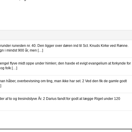
under runesten nr. 40. Den ligger over døren ind til Sct. Knuds Kirke ved Rønne.
gn i mindst 900 år, men […]
el flyve midt oppe under himlen; den havde et evigt evangelium at forkynde for
og folk […]
man håber, overbevisning om ting, man ikke har set. 2 Ved den fik de gamle godt
]
er af to og tresindstyve År. 2 Darius fandt for godt at lægge Riget under 120