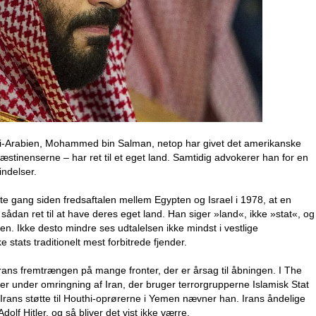
di-Arabien, Mohammed bin Salman, netop har givet det amerikanske
læstinenserne – har ret til et eget land. Samtidig advokerer han for en
indelser.
te gang siden fredsaftalen mellem Egypten og Israel i 1978, at en
sådan ret til at have deres eget land. Han siger »land«, ikke »stat«, og
en. Ikke desto mindre ses udtalelsen ikke mindst i vestlige
stats traditionelt mest forbitrede fjender.
Irans fremtrængen på mange fronter, der er årsag til åbningen. I The
er under omringning af Iran, der bruger terrorgrupperne Islamisk Stat
Irans støtte til Houthi-oprørerne i Yemen nævner han. Irans åndelige
lf Hitler, og så bliver det vist ikke værre.