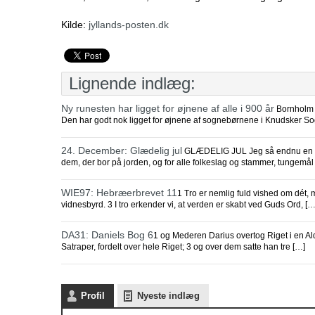
Kilde:
jyllands-posten.dk
Lignende indlæg:
Ny runesten har ligget for øjnene af alle i 900 år
Bornholm r
Den har godt nok ligget for øjnene af sognebørnene i Knudsker So
24. December: Glædelig jul
GLÆDELIG JUL Jeg så endnu en eng
dem, der bor på jorden, og for alle folkeslag og stammer, tungemål 
WIE97: Hebræerbrevet 11
1 Tro er nemlig fuld vished om dét, 
vidnesbyrd. 3 I tro erkender vi, at verden er skabt ved Guds Ord, […
DA31: Daniels Bog 6
1 og Mederen Darius overtog Riget i en Ald
Satraper, fordelt over hele Riget; 3 og over dem satte han tre […]
Profil
Nyeste indlæg