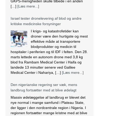
GKPS-menigheden skulle tilbede i en anden
[…]
[Læs mere...]
Israel tester dronelevering af blod og andre
kritiske medicinske forsyninger
I krigs- og katastrofetider kan
droner være den hurtigste og mest
effektive måde at transportere
blodprodukter og medicin til
hospitaler i periferien og til IDF i felten. Den 28.
marts lettede en autonom drone med 3,8 kg
blod fra Rambam Medical Center i Haifa og
landede 13 minutter senere ved Galilee
Medical Center i Nahariya, […]
[Læs mere...]
Den nigerianske regering ser væk, mens
landbrug fortsætter med at blive ødelagt
Massiv ødelæggelse af landbrug er blevet det
nye normal i mange samfund i Plateau State,
der ligger i den nordcentrale region i Nigeria. I
regionen fortsætter mange kristne med at blive