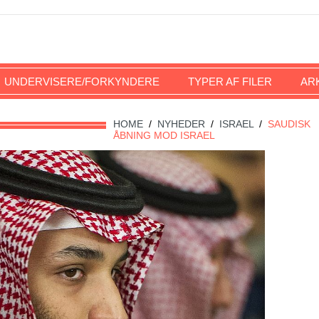
UNDERVISERE/FORKYNDERE
TYPER AF FILER
AR
HOME
/
NYHEDER
/
ISRAEL
/
SAUDISK
ÅBNING MOD ISRAEL