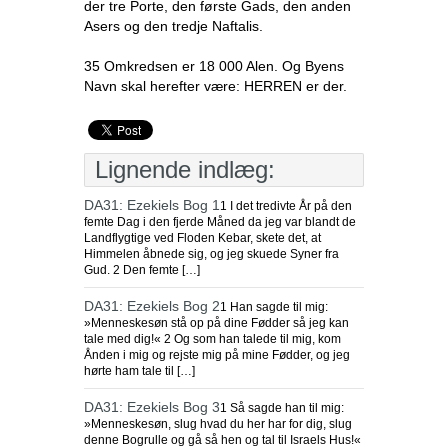
der tre Porte, den første Gads, den anden
Asers og den tredje Naftalis.
35 Omkredsen er 18 000 Alen. Og Byens
Navn skal herefter være: HERREN er der.
Lignende indlæg:
DA31: Ezekiels Bog 1
1 I det tredivte År på den
femte Dag i den fjerde Måned da jeg var blandt de
Landflygtige ved Floden Kebar, skete det, at
Himmelen åbnede sig, og jeg skuede Syner fra
Gud. 2 Den femte […]
DA31: Ezekiels Bog 2
1 Han sagde til mig:
»Menneskesøn stå op på dine Fødder så jeg kan
tale med dig!« 2 Og som han talede til mig, kom
Ånden i mig og rejste mig på mine Fødder, og jeg
hørte ham tale til […]
DA31: Ezekiels Bog 3
1 Så sagde han til mig:
»Menneskesøn, slug hvad du her har for dig, slug
denne Bogrulle og gå så hen og tal til Israels Hus!«