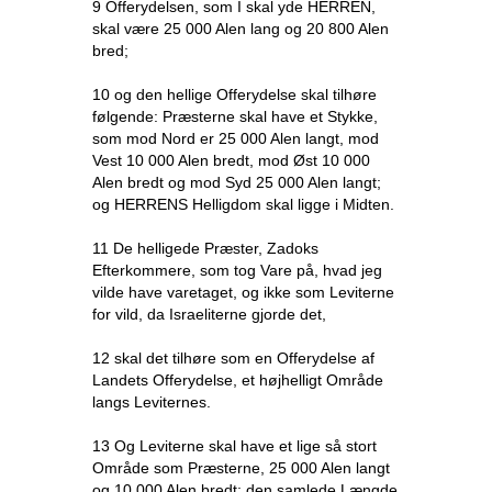
9 Offerydelsen, som I skal yde HERREN,
skal være 25 000 Alen lang og 20 800 Alen
bred;
10 og den hellige Offerydelse skal tilhøre
følgende: Præsterne skal have et Stykke,
som mod Nord er 25 000 Alen langt, mod
Vest 10 000 Alen bredt, mod Øst 10 000
Alen bredt og mod Syd 25 000 Alen langt;
og HERRENS Helligdom skal ligge i Midten.
11 De helligede Præster, Zadoks
Efterkommere, som tog Vare på, hvad jeg
vilde have varetaget, og ikke som Leviterne
for vild, da Israeliterne gjorde det,
12 skal det tilhøre som en Offerydelse af
Landets Offerydelse, et højhelligt Område
langs Leviternes.
13 Og Leviterne skal have et lige så stort
Område som Præsterne, 25 000 Alen langt
og 10 000 Alen bredt; den samlede Længde