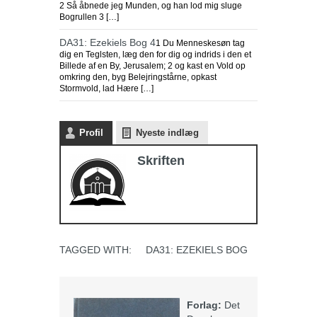
2 Så åbnede jeg Munden, og han lod mig sluge
Bogrullen 3 […]
DA31: Ezekiels Bog 4
1 Du Menneskesøn tag
dig en Teglsten, læg den for dig og indrids i den et
Billede af en By, Jerusalem; 2 og kast en Vold op
omkring den, byg Belejringstårne, opkast
Stormvold, lad Hære […]
Profil
Nyeste indlæg
Skriften
TAGGED WITH:
DA31: EZEKIELS BOG
Forlag:
Det