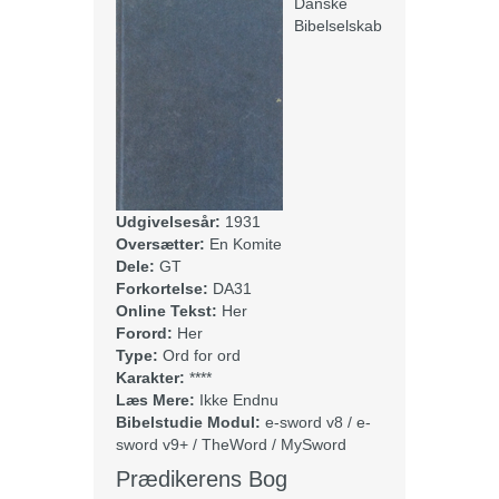
Danske
Bibelselskab
Udgivelsesår:
1931
Oversætter:
En Komite
Dele:
GT
Forkortelse:
DA31
Online Tekst:
Her
Forord:
Her
Type:
Ord for ord
Karakter:
****
Læs Mere:
Ikke Endnu
Bibelstudie Modul:
e-sword v8 / e-
sword v9+ / TheWord / MySword
Prædikerens Bog