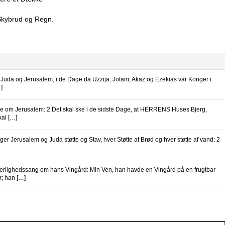
 Skybrud og Regn.
Juda og Jerusalem, i de Dage da Uzzija, Jotam, Akaz og Ezekias var Konger i
]
de om Jerusalem: 2 Det skal ske i de sidste Dage, at HERRENS Huses Bjerg,
kal […]
r Jerusalem og Juda støtte og Stav, hver Støtte af Brød og hver støtte af vand: 2
ærlighedssang om hans Vingård: Min Ven, han havde en Vingård på en frugtbar
r; han […]