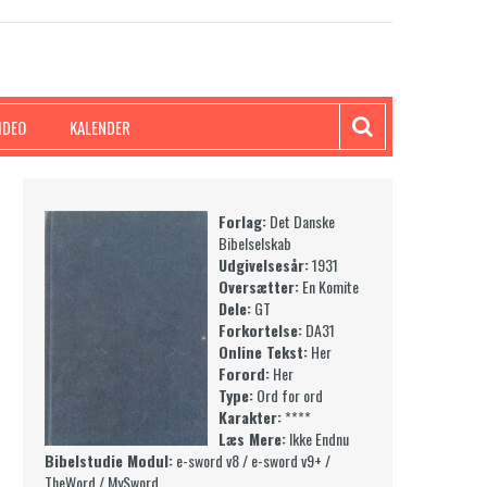
IDEO
KALENDER
Forlag:
Det Danske
Bibelselskab
Udgivelsesår:
1931
Oversætter:
En Komite
Dele:
GT
Forkortelse:
DA31
Online Tekst:
Her
Forord:
Her
Type:
Ord for ord
Karakter:
****
Læs Mere:
Ikke Endnu
Bibelstudie Modul:
e-sword v8 / e-sword v9+ /
TheWord / MySword