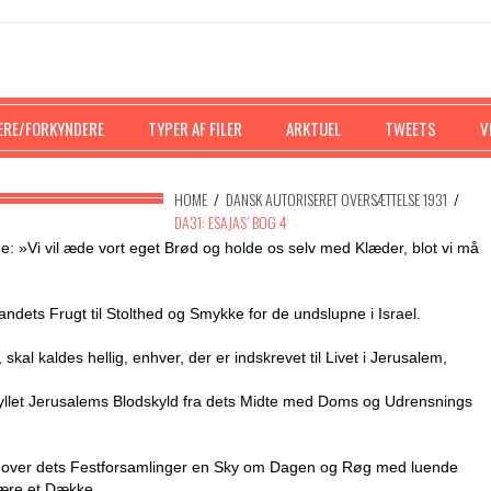
ERE/FORKYNDERE
TYPER AF FILER
ARKTUEL
TWEETS
V
HOME
/
DANSK AUTORISERET OVERSÆTTELSE 1931
/
DA31: ESAJAS’ BOG 4
e: »Vi vil æde vort eget Brød og holde os selv med Klæder, blot vi må
dets Frugt til Stolthed og Smykke for de undslupne i Israel.
skal kaldes hellig, enhver, der er indskrevet til Livet i Jerusalem,
kyllet Jerusalems Blodskyld fra dets Midte med Doms og Udrensnings
og over dets Festforsamlinger en Sky om Dagen og Røg med luende
 være et Dække