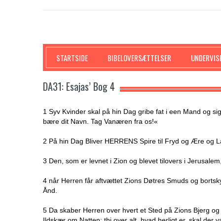
SKRIFTEN
STARTSIDE
BIBELOVERSÆTTELSER
UNDERVIS
DA31: Esajas’ Bog 4
1 Syv Kvinder skal på hin Dag gribe fat i een Mand og sig
bære dit Navn. Tag Vanæren fra os!«
2 På hin Dag Bliver HERRENS Spire til Fryd og Ære og Lan
3 Den, som er levnet i Zion og blevet tilovers i Jerusalem, 
4 når Herren får aftvættet Zions Døtres Smuds og borts
Ånd.
5 Da skaber Herren over hvert et Sted på Zions Bjerg 
Ildskær om Natten; thi over alt, hvad herligt er, skal der