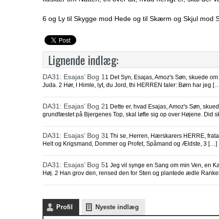
6 og Ly til Skygge mod Hede og til Skærm og Skjul mod
Lignende indlæg:
DA31: Esajas’ Bog 1
1 Det Syn, Esajas, Amoz's Søn, skuede om 
Juda. 2 Hør, I Himle, lyt, du Jord, thi HERREN taler: Børn har jeg […
DA31: Esajas’ Bog 2
1 Dette er, hvad Esajas, Amoz's Søn, skue
grundfæstet på Bjergenes Top, skal løfte sig op over Højene. Did s
DA31: Esajas’ Bog 3
1 Thi se, Herren, Hærskarers HERRE, fratage
Helt og Krigsmand, Dommer og Profet, Spåmand og Ældste, 3 […]
DA31: Esajas’ Bog 5
1 Jeg vil synge en Sang om min Ven, en K
Høj. 2 Han grov den, rensed den for Sten og plantede ædle Ranke
Profil
Nyeste indlæg