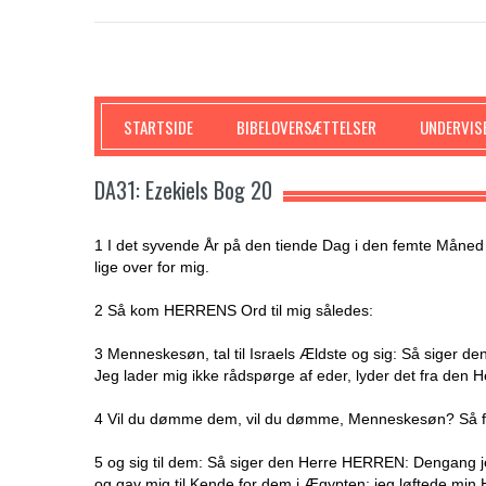
SKRIFTEN
STARTSIDE
BIBELOVERSÆTTELSER
UNDERVIS
DA31: Ezekiels Bog 20
1 I det syvende År på den tiende Dag i den femte Måned
lige over for mig.
2 Så kom HERRENS Ord til mig således:
3 Menneskesøn, tal til Israels Ældste og sig: Så siger 
Jeg lader mig ikke rådspørge af eder, lyder det fra den
4 Vil du dømme dem, vil du dømme, Menneskesøn? Så f
5 og sig til dem: Så siger den Herre HERREN: Dengang jeg
og gav mig til Kende for dem i Ægypten; jeg løftede mi