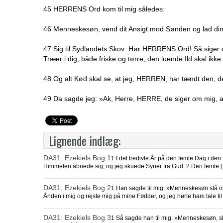
45 HERRENS Ord kom til mig således:
46 Menneskesøn, vend dit Ansigt mod Sønden og lad di
47 Sig til Sydlandets Skov: Hør HERRENS Ord! Så siger d
Træer i dig, både friske og tørre; den luende Ild skal ikke 
48 Og alt Kød skal se, at jeg, HERREN, har tændt den; de
49 Da sagde jeg: »Ak, Herre, HERRE, de siger om mig, at j
Lignende indlæg:
DA31: Ezekiels Bog 1
1 I det tredivte År på den femte Dag i den
Himmelen åbnede sig, og jeg skuede Syner fra Gud. 2 Den femte 
DA31: Ezekiels Bog 2
1 Han sagde til mig: »Menneskesøn stå op
Ånden i mig og rejste mig på mine Fødder, og jeg hørte ham tale til
DA31: Ezekiels Bog 3
1 Så sagde han til mig: »Menneskesøn, slu