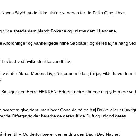
t Navns Skyld, at det ikke skulde vanæres for de Folks Øjne, i hvis
eg vilde sprede dem blandt Folkene og udstrø dem i Landene,
ne Anordninger og vanhelligede mine Sabbater, og deres Øjne hang ve
 Lovbud ved hvilke de ikke vandt Liv;
hvad der åbner Moders Liv, gå igennem Ilden; thi jeg vilde have dem ti
N.
 dem: Så siger den Herre HERREN: Eders Fædre hånede mig ydermere ved
 svoret at give dem; men hver Gang de så en høj Bakke eller et løvrig
ende Offergave; der beredte de deres liflige Duft og udgød deres
I går hen til?« Og derfor bærer den endnu den Dag i Dag Navnet