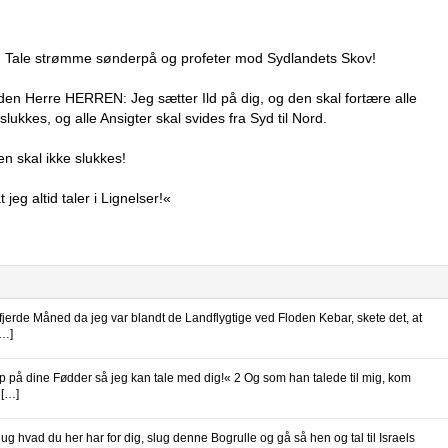
n Tale strømme sønderpå og profeter mod Sydlandets Skov!
en Herre HERREN: Jeg sætter Ild på dig, og den skal fortære alle
slukkes, og alle Ansigter skal svides fra Syd til Nord.
n skal ikke slukkes!
eg altid taler i Lignelser!«
 fjerde Måned da jeg var blandt de Landflygtige ved Floden Kebar, skete det, at
[…]
 på dine Fødder så jeg kan tale med dig!« 2 Og som han talede til mig, kom
 […]
g hvad du her har for dig, slug denne Bogrulle og gå så hen og tal til Israels