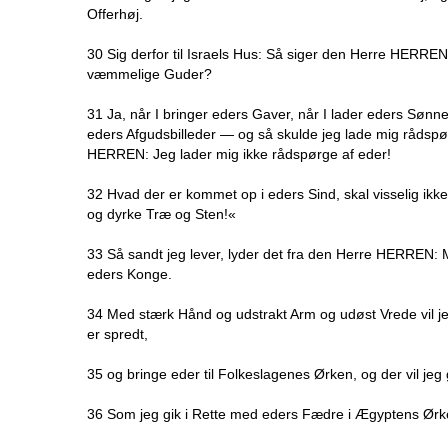
Offerhøj.
30 Sig derfor til Israels Hus: Så siger den Herre HERRE
væmmelige Guder?
31 Ja, når I bringer eders Gaver, når I lader eders Sønne
eders Afgudsbilleder — og så skulde jeg lade mig rådspør
HERREN: Jeg lader mig ikke rådspørge af eder!
32 Hvad der er kommet op i eders Sind, skal visselig ikk
og dyrke Træ og Sten!«
33 Så sandt jeg lever, lyder det fra den Herre HERREN: M
eders Konge.
34 Med stærk Hånd og udstrakt Arm og udøst Vrede vil je
er spredt,
35 og bringe eder til Folkeslagenes Ørken, og der vil jeg g
36 Som jeg gik i Rette med eders Fædre i Ægyptens Ørken