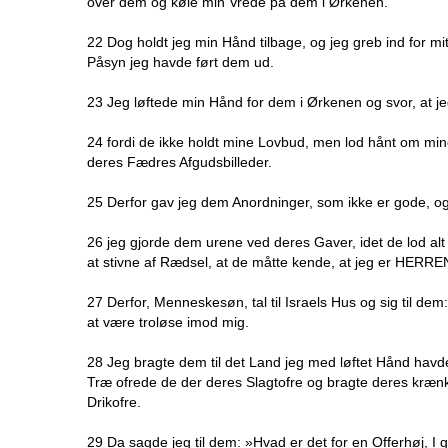
over dem og køle min Vrede på dem i Ørkenen.
22 Dog holdt jeg min Hånd tilbage, og jeg greb ind for mi
Påsyn jeg havde ført dem ud.
23 Jeg løftede min Hånd for dem i Ørkenen og svor, at j
24 fordi de ikke holdt mine Lovbud, men lod hånt om mi
deres Fædres Afgudsbilleder.
25 Derfor gav jeg dem Anordninger, som ikke er gode, og
26 jeg gjorde dem urene ved deres Gaver, idet de lod alt 
at stivne af Rædsel, at de måtte kende, at jeg er HERRE
27 Derfor, Menneskesøn, tal til Israels Hus og sig til
at være troløse imod mig.
28 Jeg bragte dem til det Land jeg med løftet Hånd havde
Træ ofrede de der deres Slagtofre og bragte deres krænk
Drikofre.
29 Da sagde jeg til dem: »Hvad er det for en Offerhøj, 