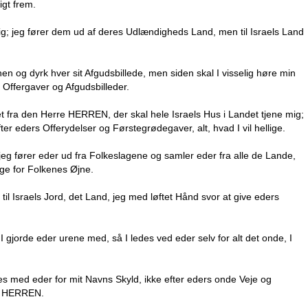
igt frem.
a mig; jeg fører dem ud af deres Udlændigheds Land, men til Israels Land
 og dyrk hver sit Afgudsbillede, men siden skal I visselig høre min
 Offergaver og Afgudsbilleder.
 det fra den Herre HERREN, der skal hele Israels Hus i Landet tjene mig;
ter eders Offerydelser og Førstegrødegaver, alt, hvad I vil hellige.
r jeg fører eder ud fra Folkeslagene og samler eder fra alle de Lande,
ige for Folkenes Øjne.
til Israels Jord, det Land, jeg med løftet Hånd svor at give eders
 gjorde eder urene med, så I ledes ved eder selv for alt det onde, I
es med eder for mit Navns Skyld, ikke efter eders onde Veje og
re HERREN.