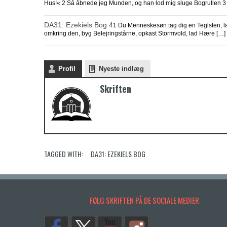
Hus!« 2 Så åbnede jeg Munden, og han lod mig sluge Bogrullen 3
DA31: Ezekiels Bog 4
1 Du Menneskesøn tag dig en Teglsten, læg
omkring den, byg Belejringstårne, opkast Stormvold, lad Hære […]
Profil
Nyeste indlæg
Skriften
TAGGED WITH:
DA31: EZEKIELS BOG
FØLG SKRIFTEN PÅ DE SOCIALE MEDIER