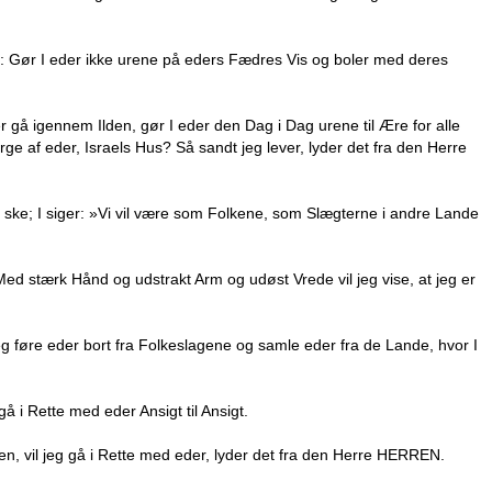
N: Gør I eder ikke urene på eders Fædres Vis og boler med deres
r gå igennem Ilden, gør I eder den Dag i Dag urene til Ære for alle
ge af eder, Israels Hus? Så sandt jeg lever, lyder det fra den Herre
e ske; I siger: »Vi vil være som Folkene, som Slægterne i andre Lande
ed stærk Hånd og udstrakt Arm og udøst Vrede vil jeg vise, at jeg er
g føre eder bort fra Folkeslagene og samle eder fra de Lande, hvor I
å i Rette med eder Ansigt til Ansigt.
, vil jeg gå i Rette med eder, lyder det fra den Herre HERREN.