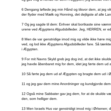
6 Dengang løftede jeg min Hånd og tilsvor dem, at jeg vi
der flyder med Mælk og Honning, det dejligste af alle La
7 Og jeg sagde til dem: Enhver skal bortkaste sine væm
urene ved Ægyptens Afgudsbilleder. Jeg, HERREN, er e
8 Men de var genstridige imod mig og vilde ikke høre m
ved, og lod ikke Ægyptens Afgudsbilleder fare. Så tænk
i Ægypten.
9 For mit Navns Skyld greb jeg dog ind, at det ikke skuld
jeg havde åbenbaret mig for dem, idet jeg førte dem ud 
10 Så førte jeg dem ud af Ægypten og bragte dem ud i 
11 og jeg gav dem mine Anordninger og kundgjorde dem 
12 Også mine Sabbater gav jeg dem, for at de skulde væ
den, som helliger dem.
13 Men Israels Hus var genstridigt imod mig i Ørkenen; 