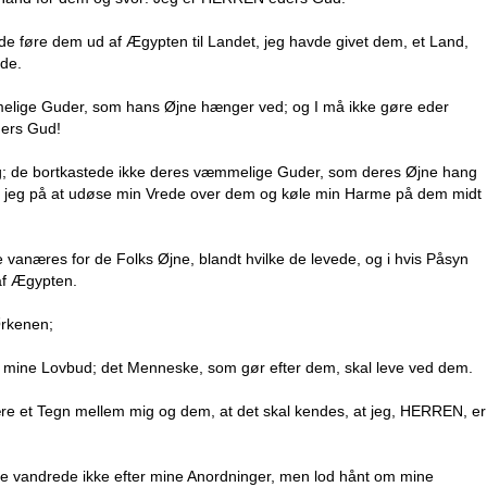
lde føre dem ud af Ægypten til Landet, jeg havde givet dem, et Land,
nde.
melige Guder, som hans Øjne hænger ved; og I må ikke gøre eder
ders Gud!
ig; de bortkastede ikke deres væmmelige Guder, som deres Øjne hang
te jeg på at udøse min Vrede over dem og køle min Harme på dem midt
e vanæres for de Folks Øjne, blandt hvilke de levede, og i hvis Påsyn
af Ægypten.
Ørkenen;
mine Lovbud; det Menneske, som gør efter dem, skal leve ved dem.
re et Tegn mellem mig og dem, at det skal kendes, at jeg, HERREN, er
de vandrede ikke efter mine Anordninger, men lod hånt om mine