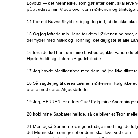
Lovbud — det Menneske, som gør efter dem, skal leve v
på at udøse min Vrede over dem i Ørkenen og tilintetgø
14 For mit Navns Skyld greb jeg dog ind, at det ikke sku
15 Og jeg løftede min Hånd for dem i Ørkenen og svor, at 
der flyder med Mælk og Honning, det dejligste af alle La
16 fordi de lod hånt om mine Lovbud og ikke vandrede ef
Hjerte holdt sig til deres Afgudsbilleder.
17 Jeg havde Medlidenhed med dem, så jeg ikke tilintet
18 Så sagde jeg til deres Sønner i Ørkenen: Følg ikke e
urene med deres Afgudsbilleder.
19 Jeg, HERREN, er eders Gud! Følg mine Anordninger o
20 hold mine Sabbater hellige, så de bliver et Tegn mel
21 Men også Sønnerne var genstridige imod mig; de fulg
det Menneske, som gør efter dem, skal leve ved dem — 