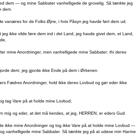
ed dem — og mine Sabbater vanhelligede de grovelig. Så tænkte jeg
re dem.
lde vanæres for de Folks Øjne, i hvis Påsyn jeg havde ført dem ud.
jeg ikke vilde føre dem ind i det Land, jeg havde givet dem, et Land,
nde,
ter mine Anordninger, men vanhelligede mine Sabbater; thi deres
gjorde dem; jeg gjorde ikke Ende på dem i Ørkenen.
ders Fædres Anordninger, hold ikke deres Lovbud og gør eder ikke
g tag Vare på at holde mine Lovbud;
lem mig og eder, at det må kendes, at jeg, HERREN, er eders Gud.
te ikke mine Anordninger og tog ikke Vare på at holde mine Lovbud —
og vanhelligede mine Sabbater. Så tænkte jeg på at udøse min Harme