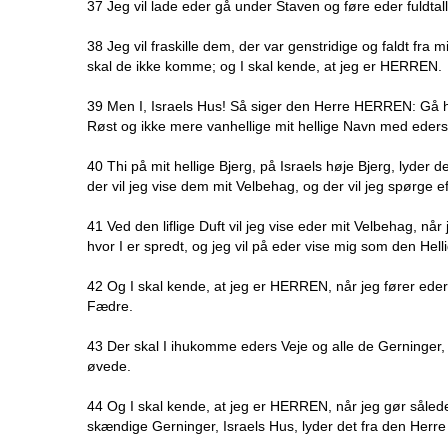
37 Jeg vil lade eder gå under Staven og føre eder fuldtall
38 Jeg vil fraskille dem, der var genstridige og faldt fr
skal de ikke komme; og I skal kende, at jeg er HERREN.
39 Men I, Israels Hus! Så siger den Herre HERREN: Gå hen
Røst og ikke mere vanhellige mit hellige Navn med eders
40 Thi på mit hellige Bjerg, på Israels høje Bjerg, lyder
der vil jeg vise dem mit Velbehag, og der vil jeg spørge ef
41 Ved den liflige Duft vil jeg vise eder mit Velbehag, nå
hvor I er spredt, og jeg vil på eder vise mig som den Hell
42 Og I skal kende, at jeg er HERREN, når jeg fører eder 
Fædre.
43 Der skal I ihukomme eders Veje og alle de Gerninger, I
øvede.
44 Og I skal kende, at jeg er HERREN, når jeg gør såled
skændige Gerninger, Israels Hus, lyder det fra den Her