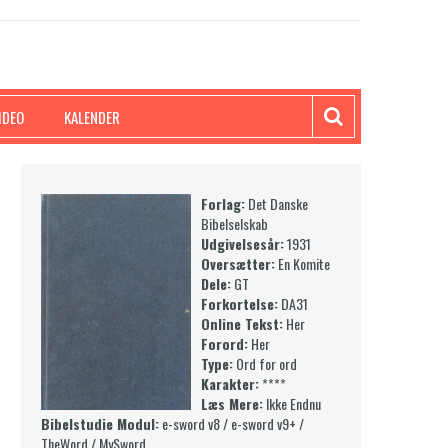
IDEO
KALENDER
Forlag:
Det Danske
Bibelselskab
Udgivelsesår:
1931
Oversætter:
En Komite
Dele:
GT
Forkortelse:
DA31
Online Tekst:
Her
Forord:
Her
Type:
Ord for ord
Karakter:
****
Læs Mere:
Ikke Endnu
Bibelstudie Modul:
e-sword v8 / e-sword v9+ /
TheWord / MySword