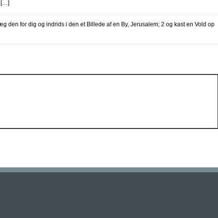
 […]
 den for dig og indrids i den et Billede af en By, Jerusalem; 2 og kast en Vold op