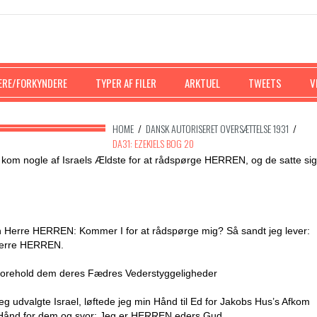
ERE/FORKYNDERE
TYPER AF FILER
ARKTUEL
TWEETS
V
HOME
/
DANSK AUTORISERET OVERSÆTTELSE 1931
/
DA31: EZEKIELS BOG 20
 kom nogle af Israels Ældste for at rådspørge HERREN, og de satte sig
den Herre HERREN: Kommer I for at rådspørge mig? Så sandt jeg lever:
 Herre HERREN.
orehold dem deres Fædres Vederstyggeligheder
 udvalgte Israel, løftede jeg min Hånd til Ed for Jakobs Hus’s Afkom
n Hånd for dem og svor: Jeg er HERREN eders Gud.