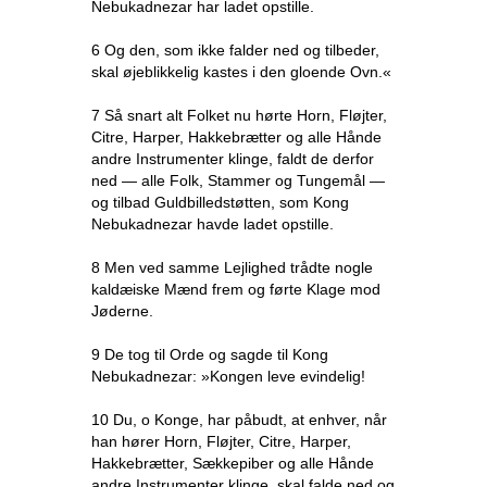
Nebukadnezar har ladet opstille.
6 Og den, som ikke falder ned og tilbeder,
skal øjeblikkelig kastes i den gloende Ovn.«
7 Så snart alt Folket nu hørte Horn, Fløjter,
Citre, Harper, Hakkebrætter og alle Hånde
andre Instrumenter klinge, faldt de derfor
ned — alle Folk, Stammer og Tungemål —
og tilbad Guldbilledstøtten, som Kong
Nebukadnezar havde ladet opstille.
8 Men ved samme Lejlighed trådte nogle
kaldæiske Mænd frem og førte Klage mod
Jøderne.
9 De tog til Orde og sagde til Kong
Nebukadnezar: »Kongen leve evindelig!
10 Du, o Konge, har påbudt, at enhver, når
han hører Horn, Fløjter, Citre, Harper,
Hakkebrætter, Sækkepiber og alle Hånde
andre Instrumenter klinge, skal falde ned og