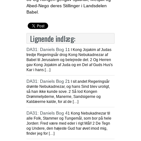
Abed-Nego deres Stillinger i Landsdelen
Babel.
Lignende indlæg:
DA31: Daniels Bog 1
1 I Kong Jojakim af Judas
tredje Regeringsår drog Kong Nebukadnezar af
Babel til Jerusalem og belejrede det. 2 Og Herren
gav Kong Jojakim af Juda og en Del af Guds Hus's
Kar i hans […]
DA31: Daniels Bog 2
1 I sit andet Regeringsår
drømte Nebukadnezar, og hans Sind blev uroligt,
så han ikke kunde sove. 2 Så lod Kongen
Drømmetyderne, Manerne, Sandsigerne og
Kaldæerne kalde, for at de […]
DA31: Daniels Bog 4
1 Kong Nebukadnezar til
alle Folk, Stammer og Tungemål, som bor på hele
Jorden: Fred være med eder i rigt Mål! 2 De Tegn
og Undere, den højeste Gud har øvet imod mig,
finder jeg for […]