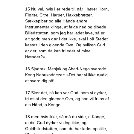
15 Nu vel, hvis I er rede til, når I hører Horn,
Fløjter, Citre, Harper, Hakkebrætter,
Sækkepiber og alle Hånde andre
Instrumenter klinge, at falde ned og tilbede
Billedstøtten, som jeg har ladet lave, så er
alt godt; men gør I det ikke, skal I på Stedet
kastes i den gloende Ovn. Og hvilken Gud
er der, som da kan fri eder af mine
Hænder?«
16 Sjadrak, Mesjak og Abed-Nego svarede
Kong Nebukadnezar: »Det har vi ikke nødig
at svare dig på!
17 Sker det, så kan vor Gud, som vi dyrker,
fri os af den gloende Ovn, og han vil fri os af
din Hånd, o Konge;
18 men hvis ikke, så må du vide, o Konge,
at din Gud dyrker vi dog ikke, og
Guldbilledstøtten, som du har ladet opstille,