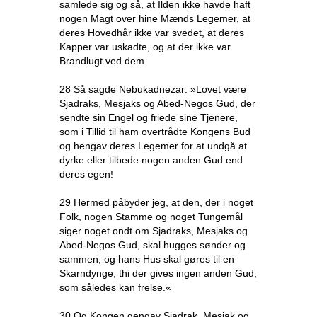
samlede sig og så, at Ilden ikke havde haft
nogen Magt over hine Mænds Legemer, at
deres Hovedhår ikke var svedet, at deres
Kapper var uskadte, og at der ikke var
Brandlugt ved dem.
28 Så sagde Nebukadnezar: »Lovet være
Sjadraks, Mesjaks og Abed-Negos Gud, der
sendte sin Engel og friede sine Tjenere,
som i Tillid til ham overtrådte Kongens Bud
og hengav deres Legemer for at undgå at
dyrke eller tilbede nogen anden Gud end
deres egen!
29 Hermed påbyder jeg, at den, der i noget
Folk, nogen Stamme og noget Tungemål
siger noget ondt om Sjadraks, Mesjaks og
Abed-Negos Gud, skal hugges sønder og
sammen, og hans Hus skal gøres til en
Skarndynge; thi der gives ingen anden Gud,
som således kan frelse.«
30 Og Kongen gengav Sjadrak, Mesjak og