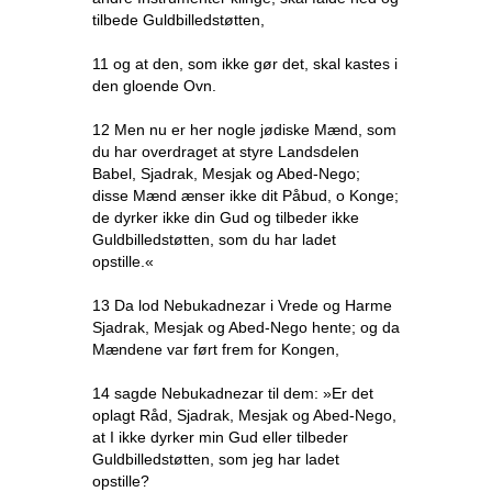
tilbede Guldbilledstøtten,
11 og at den, som ikke gør det, skal kastes i
den gloende Ovn.
12 Men nu er her nogle jødiske Mænd, som
du har overdraget at styre Landsdelen
Babel, Sjadrak, Mesjak og Abed-Nego;
disse Mænd ænser ikke dit Påbud, o Konge;
de dyrker ikke din Gud og tilbeder ikke
Guldbilledstøtten, som du har ladet
opstille.«
13 Da lod Nebukadnezar i Vrede og Harme
Sjadrak, Mesjak og Abed-Nego hente; og da
Mændene var ført frem for Kongen,
14 sagde Nebukadnezar til dem: »Er det
oplagt Råd, Sjadrak, Mesjak og Abed-Nego,
at I ikke dyrker min Gud eller tilbeder
Guldbilledstøtten, som jeg har ladet
opstille?