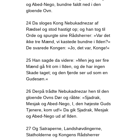
og Abed-Nego, bundne faldt ned i den
gloende Ovn.
24 Da sloges Kong Nebukadnezar af
Rædsel og stod hastigt op; og han tog til
Orde og spurgte sine Rådsherrer: »Var det
ikke tre Mænd, vi kastede bundne i Ilden?«
De svarede Kongen: »Jo, det var, Konge!«
25 Han sagde da videre: »Men jeg ser fire
Mænd gå frit om i Ilden, og de har ingen
Skade taget; og den fjerde ser ud som en
Gudesøn.«
26 Derpå trådte Nebukadnezar hen til den
gloende Ovns Dør og råbte: »Sjadrak,
Mesjak og Abed-Nego, I, den højeste Guds
Tjenere, kom ud!« Da gik Sjadrak, Mesjak
og Abed-Nego ud af Ilden.
27 Og Satraperne, Landshøvdingerne,
Statholderne og Kongens Rådsherrer