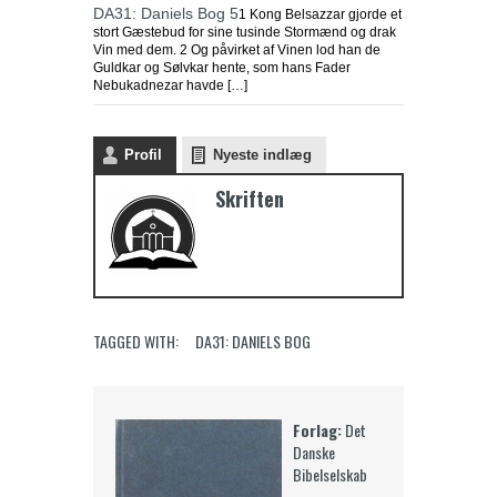
DA31: Daniels Bog 5
1 Kong Belsazzar gjorde et
stort Gæstebud for sine tusinde Stormænd og drak
Vin med dem. 2 Og påvirket af Vinen lod han de
Guldkar og Sølvkar hente, som hans Fader
Nebukadnezar havde […]
Profil
Nyeste indlæg
Skriften
TAGGED WITH:
DA31: DANIELS BOG
Forlag:
Det
Danske
Bibelselskab