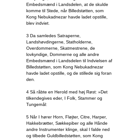
Embedsmænd i Landsdelen, at de skulde
komme til Stede, når Billedstøtten, som
Kong Nebukadnezar havde ladet opstille,
blev indviet.
3 Da samledes Satraperne,
Landshøvdingerne, Statholderne,
Overdommerne, Skatmestrene, de
lovkyndige, Dommerne og alle andre
Embedsmænd i Landsdelen til Indvielsen af
Billedstøtten, som Kong Nebukadnezar
havde ladet opstille, og de stillede sig foran
den.
4 Så råbte en Herold med høj Røst: »Det
tilkendegives eder, I Folk, Stammer og
Tungemål:
5 Når I hører Horn, Fløjter, Citre, Harper,
Hakkebrætter, Sækkepiber og alle Hånde
andre Instrumenter klinge, skal I falde ned
og tilbede Guldbilledstøtten, som Kong