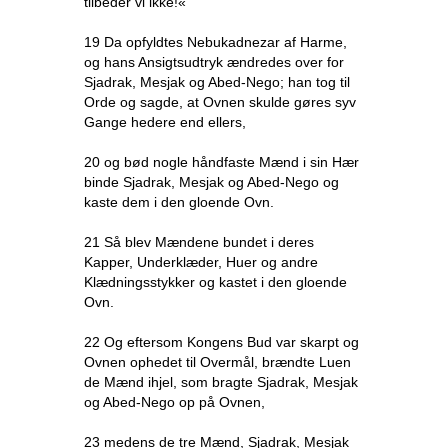
tilbeder vi ikke!«
19 Da opfyldtes Nebukadnezar af Harme,
og hans Ansigtsudtryk ændredes over for
Sjadrak, Mesjak og Abed-Nego; han tog til
Orde og sagde, at Ovnen skulde gøres syv
Gange hedere end ellers,
20 og bød nogle håndfaste Mænd i sin Hær
binde Sjadrak, Mesjak og Abed-Nego og
kaste dem i den gloende Ovn.
21 Så blev Mændene bundet i deres
Kapper, Underklæder, Huer og andre
Klædningsstykker og kastet i den gloende
Ovn.
22 Og eftersom Kongens Bud var skarpt og
Ovnen ophedet til Overmål, brændte Luen
de Mænd ihjel, som bragte Sjadrak, Mesjak
og Abed-Nego op på Ovnen,
23 medens de tre Mænd, Sjadrak, Mesjak