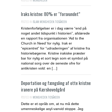
POSTED IN:
MENIGHEDEN
Iraks kristne: 80% er “forsvundet”
POSTED IN:
ISLAM
,
MENIGHEDEN
,
TIDSÅNDEN
Kristenforfølgelser er i dag værre “end på
noget andet tidspunkt i historien”, afslørede
en rapport fra organisationen ‘Aid to the
Church in Need’ for nylig. Irak er
“epicentret” for “udraderingen” af kristne fra
historiebøgerne. Kristne irakiske præster
bar for nylig et sort tegn som et symbol på
national sorg over de seneste ofre for
antikristen vold: en […]
Deportation og fængsling af otte kristne
iranere på Kærshovedgård
POSTED IN:
MENIGHEDEN
,
TIDSÅNDEN
Dette er et opråb om, at nu må dette
umenneskelige asyl-vanvid stoppe. Jeg