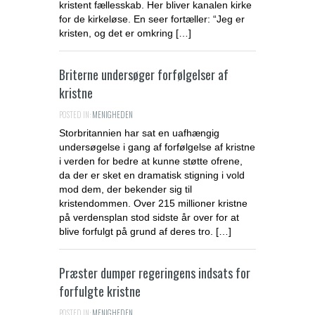
kristent fællesskab. Her bliver kanalen kirke
for de kirkeløse. En seer fortæller: “Jeg er
kristen, og det er omkring […]
Briterne undersøger forfølgelser af
kristne
POSTED IN:
MENIGHEDEN
Storbritannien har sat en uafhængig
undersøgelse i gang af forfølgelse af kristne
i verden for bedre at kunne støtte ofrene,
da der er sket en dramatisk stigning i vold
mod dem, der bekender sig til
kristendommen. Over 215 millioner kristne
på verdensplan stod sidste år over for at
blive forfulgt på grund af deres tro. […]
Præster dumper regeringens indsats for
forfulgte kristne
POSTED IN:
MENIGHEDEN