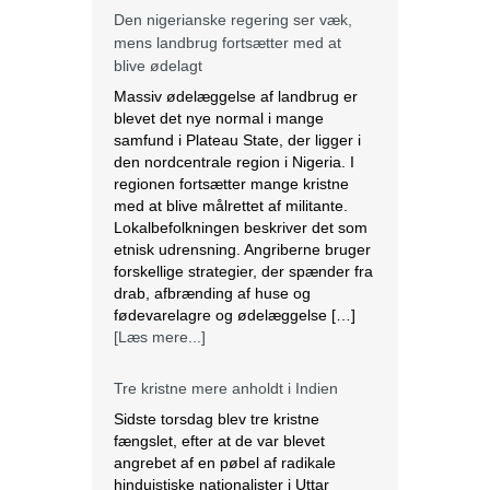
med at blive målrettet af militante.
Lokalbefolkningen beskriver det som
etnisk udrensning. Angriberne bruger
forskellige strategier, der spænder fra
drab, afbrænding af huse og
fødevarelagre og ødelæggelse […]
[Læs mere...]
Tre kristne mere anholdt i Indien
Sidste torsdag blev tre kristne
fængslet, efter at de var blevet
angrebet af en pøbel af radikale
hinduistiske nationalister i Uttar
Pradesh, Indien. Over et dusin kristne
blev såret, herunder to præster. Efter
angrebet anholdt politiet de tre kristne
under falske anklager om anti-
konvertering. Ifølge lokale kilder brød
en pøbel på over 20 personer ind […]
[Læs mere...]
Saudi-Arabien omfavnede koptisk jul.