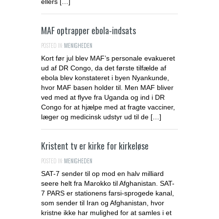
ellers […]
MAF optrapper ebola-indsats
POSTED IN:
MENIGHEDEN
Kort før jul blev MAF’s personale evakueret
ud af DR Congo, da det første tilfælde af
ebola blev konstateret i byen Nyankunde,
hvor MAF basen holder til. Men MAF bliver
ved med at flyve fra Uganda og ind i DR
Congo for at hjælpe med at fragte vacciner,
læger og medicinsk udstyr ud til de […]
Kristent tv er kirke for kirkeløse
POSTED IN:
MENIGHEDEN
SAT-7 sender til op mod en halv milliard
seere helt fra Marokko til Afghanistan. SAT-
7 PARS er stationens farsi-sprogede kanal,
som sender til Iran og Afghanistan, hvor
kristne ikke har mulighed for at samles i et