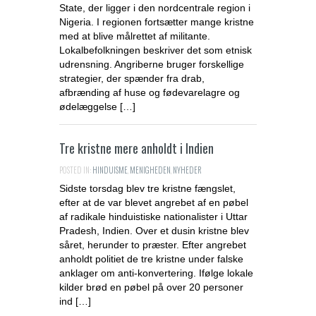
State, der ligger i den nordcentrale region i
Nigeria. I regionen fortsætter mange kristne
med at blive målrettet af militante.
Lokalbefolkningen beskriver det som etnisk
udrensning. Angriberne bruger forskellige
strategier, der spænder fra drab,
afbrænding af huse og fødevarelagre og
ødelæggelse […]
Tre kristne mere anholdt i Indien
POSTED IN:
HINDUISME
,
MENIGHEDEN
,
NYHEDER
Sidste torsdag blev tre kristne fængslet,
efter at de var blevet angrebet af en pøbel
af radikale hinduistiske nationalister i Uttar
Pradesh, Indien. Over et dusin kristne blev
såret, herunder to præster. Efter angrebet
anholdt politiet de tre kristne under falske
anklager om anti-konvertering. Ifølge lokale
kilder brød en pøbel på over 20 personer
ind […]