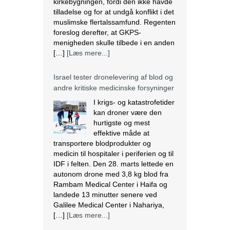
I krigs- og katastrofetider
kan droner være den
hurtigste og mest
effektive måde at
transportere blodprodukter og
medicin til hospitaler i periferien og til
IDF i felten. Den 28. marts lettede en
autonom drone med 3,8 kg blod fra
Rambam Medical Center i Haifa og
landede 13 minutter senere ved
Galilee Medical Center i Nahariya,
[…]
[Læs mere...]
Den nigerianske regering ser væk,
mens landbrug fortsætter med at
blive ødelagt
Massiv ødelæggelse af landbrug er
blevet det nye normal i mange
samfund i Plateau State, der ligger i
den nordcentrale region i Nigeria. I
regionen fortsætter mange kristne