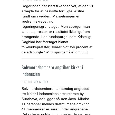
Regeringen har klart tilkendegivet, at den vil
arbejde for at beskytte forfulgte kristne
rundt om i verden. Målsætningen er
ligefrem skrevet ind i
regeringensgrundlaget. Men spørger man
landets præster, er resultatet ikke ligefrem
prangende. I en rundspørge, som Kristeligt
Dagblad har foretaget blandt
folkekirkepræster, svarer blot syv procent af
de adspurgte ”ja” til spørgsmålet om, […]
Selvmordsbombere angriber kirker i
Indonesien
POSTED IN:
MENIGHEDEN
Selvmordsbombere har søndag angrebet
tre kirker i Indonesiens næststørste by,
Surabaya, der ligger på øen Java. Mindst
11 personer meldes dræbt, mens omkring
41 mennesker er såret under angrebene.
Det oplyser politiet i Indonesien ifølge flere