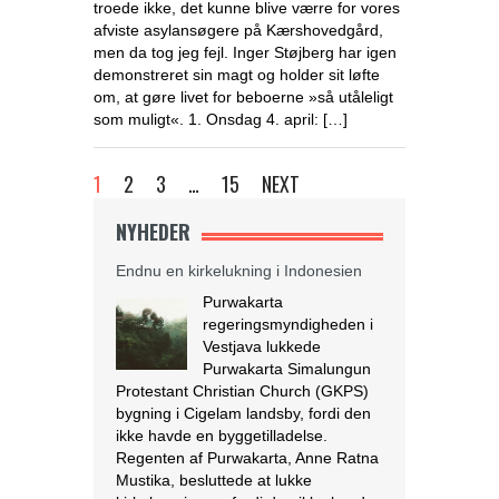
troede ikke, det kunne blive værre for vores
afviste asylansøgere på Kærshovedgård,
men da tog jeg fejl. Inger Støjberg har igen
Endnu en kirkelukning i Indonesien
demonstreret sin magt og holder sit løfte
Purwakarta
om, at gøre livet for beboerne »så utåleligt
regeringsmyndigheden i
som muligt«. 1. Onsdag 4. april: […]
Vestjava lukkede
Purwakarta Simalungun
1
2
3
…
15
NEXT
Protestant Christian Church (GKPS)
bygning i Cigelam landsby, fordi den
NYHEDER
ikke havde en byggetilladelse.
Regenten af Purwakarta, Anne Ratna
Mustika, besluttede at lukke
kirkebygningen, fordi den ikke havde
tilladelse og for at undgå konflikt i det
muslimske flertalssamfund. Regenten
foreslog derefter, at GKPS-
menigheden skulle tilbede i en anden
[…]
[Læs mere...]
Israel tester dronelevering af blod og
andre kritiske medicinske forsyninger