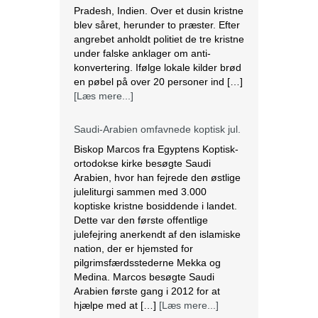
Biskop Marcos fra Egyptens Koptisk-
ortodokse kirke besøgte Saudi
Arabien, hvor han fejrede den østlige
juleliturgi sammen med 3.000
koptiske kristne bosiddende i landet.
Dette var den første offentlige
julefejring anerkendt af den islamiske
nation, der er hjemsted for
pilgrimsfærdsstederne Mekka og
Medina. Marcos besøgte Saudi
Arabien første gang i 2012 for at
hjælpe med at […]
[Læs mere...]
Lesbisk par i Costa Rica bliver viet
efter lovændring
De første vielser i Costa Rica mellem
par af samme køn har fundet sted
tirsdag. Det skriver BBC. Dermed er
Costa Rica det første
centralamerikanske land, der tillader
homoseksuelle par at gifte sig. Det