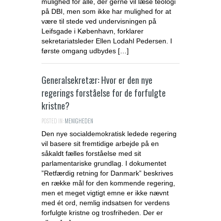
mulighed for alle, der gerne vil læse teologi
på DBI, men som ikke har mulighed for at
være til stede ved undervisningen på
Leifsgade i København, forklarer
sekretariatsleder Ellen Lodahl Pedersen. I
første omgang udbydes […]
Generalsekretær: Hvor er den nye
regerings forståelse for de forfulgte
kristne?
POSTED IN:
MENIGHEDEN
Den nye socialdemokratisk ledede regering
vil basere sit fremtidige arbejde på en
såkaldt fælles forståelse med sit
parlamentariske grundlag. I dokumentet
”Retfærdig retning for Danmark” beskrives
en række mål for den kommende regering,
men et meget vigtigt emne er ikke nævnt
med ét ord, nemlig indsatsen for verdens
forfulgte kristne og trosfriheden. Der er