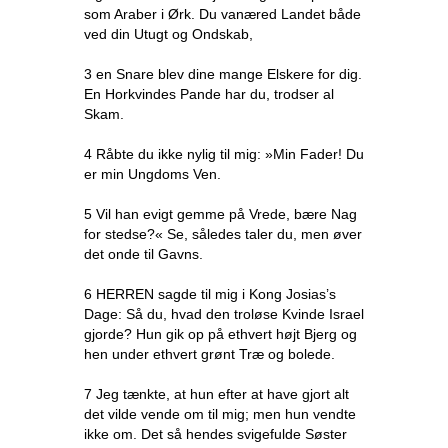
som Araber i Ørk. Du vanæred Landet både
ved din Utugt og Ondskab,
3 en Snare blev dine mange Elskere for dig.
En Horkvindes Pande har du, trodser al
Skam.
4 Råbte du ikke nylig til mig: »Min Fader! Du
er min Ungdoms Ven.
5 Vil han evigt gemme på Vrede, bære Nag
for stedse?« Se, således taler du, men øver
det onde til Gavns.
6 HERREN sagde til mig i Kong Josias’s
Dage: Så du, hvad den troløse Kvinde Israel
gjorde? Hun gik op på ethvert højt Bjerg og
hen under ethvert grønt Træ og bolede.
7 Jeg tænkte, at hun efter at have gjort alt
det vilde vende om til mig; men hun vendte
ikke om. Det så hendes svigefulde Søster