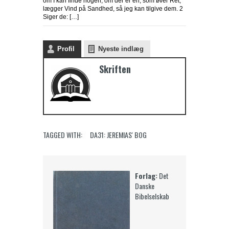
om I kan finde nogen, om der er en, som øver Ret,
lægger Vind på Sandhed, så jeg kan tilgive dem. 2
Siger de: […]
Profil
Nyeste indlæg
Skriften
TAGGED WITH:
DA31: JEREMIAS' BOG
Forlag:
Det
Danske
Bibelselskab