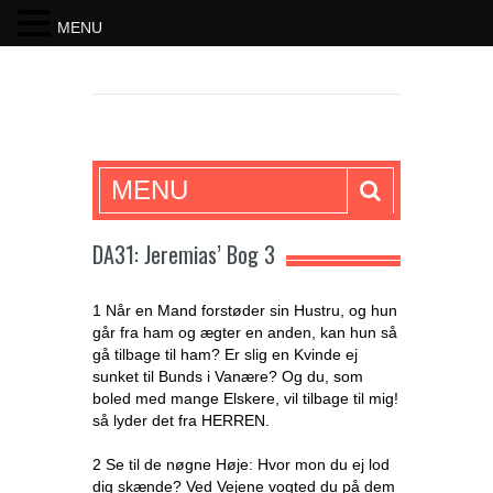
MENU
SKRIFTEN
MENU
DA31: Jeremias’ Bog 3
1 Når en Mand forstøder sin Hustru, og hun
går fra ham og ægter en anden, kan hun så
gå tilbage til ham? Er slig en Kvinde ej
sunket til Bunds i Vanære? Og du, som
boled med mange Elskere, vil tilbage til mig!
så lyder det fra HERREN.
2 Se til de nøgne Høje: Hvor mon du ej lod
dig skænde? Ved Vejene vogted du på dem