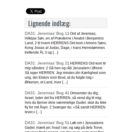
Lignende indlæg:
DA31: Jeremias’ Bog 1
1 Ord af Jeremias,
Hilkijas Søn, en af Præsterne i Anatot i Benjamins
Land, 2 til hvem HERRENS Ord kom i Amons Søns,
Kong Josias af Judas, Dage, i hans Herredømmes
trettende År, 3 og […]
DA31: Jeremias’ Bog 2
1 HERRENS Ord kom til
mig således: 2 Gå hen og råb Jerusalem i Ørene:
Så siger HERREN: Jeg mindes din Kærlighed som
ung, din Elskov som Brud, at du fulgte mig i
Ørkenen, et Land, hvor […]
DA31: Jeremias’ Bog 4
1 Omvender du dig,
Israel, lyder det fra HERREN, så vend dig til mig;
hvis du fjerner dine væmmelige Guder, skal du ikke
fly for mit Åsyn. 2 Sværger du: »Så sandt HERREN
lever,« […]
DA31: Jeremias’ Bog 5
1 Løb om i Jerusalems
Gader, mærk jer, hvad I ser, og søg på dets Torve,