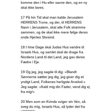
komme den i Hu eller savne den, og en ny
skal ikke laves.
17 På hin Tid skal man kalde Jerusalem
HERRENS Trone, og der, til HERRENS
Navn i Jerusalem, skal alle Folk strømme
sammen, og de skal ikke mere følge deres
onde Hjertes Stivsind.
18 I hine Dage skal Judas Hus vandre til
Israels Hus, og samlet skal de drage fra
Nordens Land til det Land, jeg gav deres
Fædre i Eje.
19 Og jeg, jeg sagde til dig: »Blandt
Sønnerne sætter jeg dig, jeg giver dig et
yndigt Land, Folkenes herligste Arvelod.«
Jeg sagde: »Kald mig din Fader, vend dig ej
fra mig!«
20 Men som en Kvinde sviger sin Ven, så
sveg du mig, Israels Hus, så lyder det fra