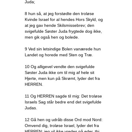
Juda;
8 hun så, at jeg forstødte den troløse
Kvinde Israel for al hendes Hors Skyld, og
at jeg gav hende Skilsmissebrev; den
svigefulde Søster Juda frygtede dog ikke,
men gik også hen og bolede.
9 Ved sin letsindige Bolen vanærede hun
Landet og horede med Sten og Træ.
10 Og alligevel vendte den svigefulde
Søster Juda ikke om til mig af hele sit
Hjerte, men kun på Skrømt, lyder det fra
HERREN.
11 Og HERREN sagde til mig: Det troløse
Israels Sag står bedre end det svigefulde
Judas.
12 Gå hen og udråb disse Ord mod Nord:
Omvend dig, troløse Israel, lyder det fra
HERREN; jeg vil ikke vredes på eder, thi