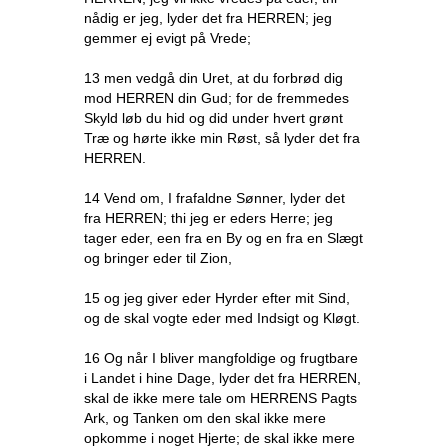
nådig er jeg, lyder det fra HERREN; jeg
gemmer ej evigt på Vrede;
13 men vedgå din Uret, at du forbrød dig
mod HERREN din Gud; for de fremmedes
Skyld løb du hid og did under hvert grønt
Træ og hørte ikke min Røst, så lyder det fra
HERREN.
14 Vend om, I frafaldne Sønner, lyder det
fra HERREN; thi jeg er eders Herre; jeg
tager eder, een fra en By og en fra en Slægt
og bringer eder til Zion,
15 og jeg giver eder Hyrder efter mit Sind,
og de skal vogte eder med Indsigt og Kløgt.
16 Og når I bliver mangfoldige og frugtbare
i Landet i hine Dage, lyder det fra HERREN,
skal de ikke mere tale om HERRENS Pagts
Ark, og Tanken om den skal ikke mere
opkomme i noget Hjerte; de skal ikke mere