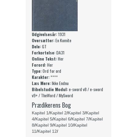
Udgivelsesår:
1931
Oversætter:
En Komite
Dele:
GT
Forkortelse:
DA31
Online Tekst:
Her
Forord:
Her
Type:
Ord for ord
Karakter:
****
Læs Mere:
Ikke Endnu
Bibelstudie Modul:
e-sword v8 / e-sword
v9+ / TheWord / MySword
Prædikerens Bog
Kapitel 1
/
Kapitel 2
/
Kapitel 3
/
Kapitel
4
/
Kapitel 5
/
Kapitel 6
/
Kapitel 7
/
Kapitel
8
/
Kapitel 9
/
Kapitel 10
/
Kapitel
11
/
Kapitel 12
/