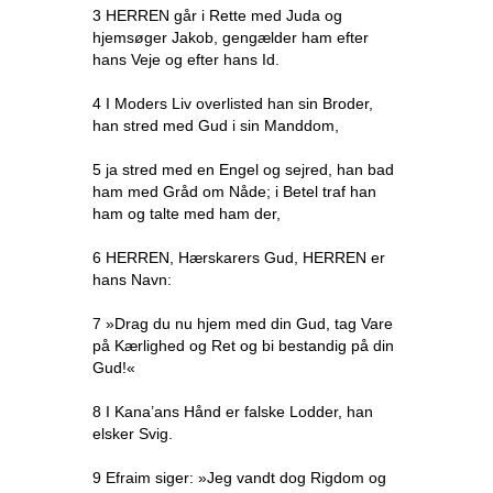
3 HERREN går i Rette med Juda og
hjemsøger Jakob, gengælder ham efter
hans Veje og efter hans Id.
4 I Moders Liv overlisted han sin Broder,
han stred med Gud i sin Manddom,
5 ja stred med en Engel og sejred, han bad
ham med Gråd om Nåde; i Betel traf han
ham og talte med ham der,
6 HERREN, Hærskarers Gud, HERREN er
hans Navn:
7 »Drag du nu hjem med din Gud, tag Vare
på Kærlighed og Ret og bi bestandig på din
Gud!«
8 I Kana’ans Hånd er falske Lodder, han
elsker Svig.
9 Efraim siger: »Jeg vandt dog Rigdom og