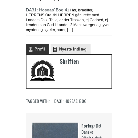
DA31: Hoseas’ Bog 4
1 Hør, Israeliter,
HERRENS Ord, thi HERREN går i rette med
Landets Folk. Thi ej er der Troskab, ej Godhed, ej
kender man Gud i Landet. 2 Man sværger og lyver,
myrder og stjæler, horer, […]
Profil
Nyeste indlæg
Skriften
TAGGED WITH:
DA31: HOSEAS' BOG
Forlag:
Det
Danske
Bibelselskab