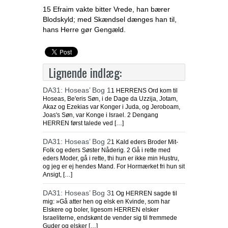
15 Efraim vakte bitter Vrede, han bærer
Blodskyld; med Skændsel dænges han til,
hans Herre gør Gengæld.
Lignende indlæg:
DA31: Hoseas’ Bog 1
1 HERRENS Ord kom til
Hoseas, Be'eris Søn, i de Dage da Uzzija, Jotam,
Akaz og Ezekias var Konger i Juda, og Jeroboam,
Joas's Søn, var Konge i Israel. 2 Dengang
HERREN først talede ved […]
DA31: Hoseas’ Bog 2
1 Kald eders Broder Mit-
Folk og eders Søster Nåderig. 2 Gå i rette med
eders Moder, gå i rette, thi hun er ikke min Hustru,
og jeg er ej hendes Mand. For Hormærket fri hun sit
Ansigt, […]
DA31: Hoseas’ Bog 3
1 Og HERREN sagde til
mig: »Gå atter hen og elsk en Kvinde, som har
Elskere og boler, ligesom HERREN elsker
Israeliterne, endskønt de vender sig til fremmede
Guder og elsker […]