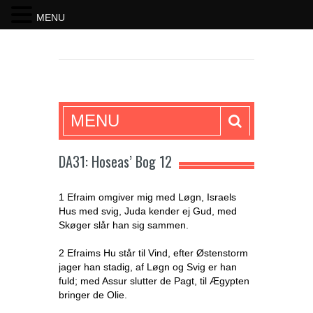
MENU
SKRIFTEN
MENU
DA31: Hoseas’ Bog 12
1 Efraim omgiver mig med Løgn, Israels
Hus med svig, Juda kender ej Gud, med
Skøger slår han sig sammen.
2 Efraims Hu står til Vind, efter Østenstorm
jager han stadig, af Løgn og Svig er han
fuld; med Assur slutter de Pagt, til Ægypten
bringer de Olie.