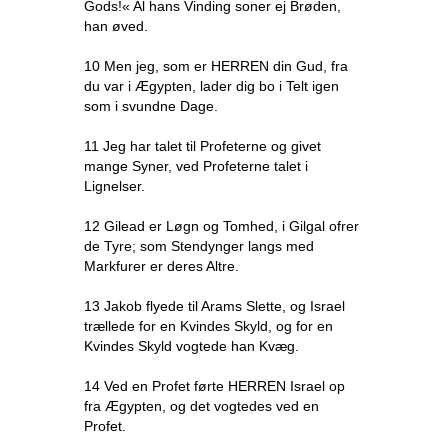
Gods!« Al hans Vinding soner ej Brøden,
han øved.
10 Men jeg, som er HERREN din Gud, fra
du var i Ægypten, lader dig bo i Telt igen
som i svundne Dage.
11 Jeg har talet til Profeterne og givet
mange Syner, ved Profeterne talet i
Lignelser.
12 Gilead er Løgn og Tomhed, i Gilgal ofrer
de Tyre; som Stendynger langs med
Markfurer er deres Altre.
13 Jakob flyede til Arams Slette, og Israel
trællede for en Kvindes Skyld, og for en
Kvindes Skyld vogtede han Kvæg.
14 Ved en Profet førte HERREN Israel op
fra Ægypten, og det vogtedes ved en
Profet.