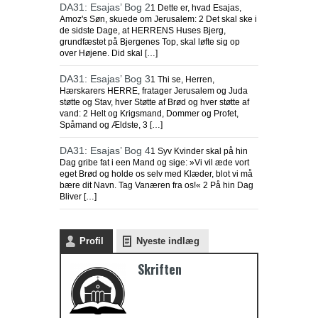
DA31: Esajas’ Bog 2
1 Dette er, hvad Esajas,
Amoz's Søn, skuede om Jerusalem: 2 Det skal ske i
de sidste Dage, at HERRENS Huses Bjerg,
grundfæstet på Bjergenes Top, skal løfte sig op
over Højene. Did skal […]
DA31: Esajas’ Bog 3
1 Thi se, Herren,
Hærskarers HERRE, fratager Jerusalem og Juda
støtte og Stav, hver Støtte af Brød og hver støtte af
vand: 2 Helt og Krigsmand, Dommer og Profet,
Spåmand og Ældste, 3 […]
DA31: Esajas’ Bog 4
1 Syv Kvinder skal på hin
Dag gribe fat i een Mand og sige: »Vi vil æde vort
eget Brød og holde os selv med Klæder, blot vi må
bære dit Navn. Tag Vanæren fra os!« 2 På hin Dag
Bliver […]
Profil
Nyeste indlæg
Skriften