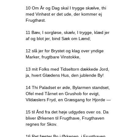
10 Om År og Dag skal I trygge skælve, thi
med Vinhøst er det ude, der kommer ej
Frugthøst.
11 Bæv, I sorgløse, skælv, I trygge, klæd jer
af og blot jer, bind Sæk om Lænd;
12 slå jer for Brystet og klag over yndige
Marker, frugtbare Vinstokke,
13 mit Folks med Tidseltorn dækkede Jord,
ja, hvert Glædens Hus, den jublende By!
14 Thi Paladset er øde, Bylarmen standset,
Ofel med Tårnet en Grushob for evigt,
Vildæslers Fryd, en Græsgang for Hjorde —
15 til Ånd fra det høje udgydes over os. Da
bliver Ørkenen til Frugthave, Frugthaven
regnes for Skov.
16 Ret fæster Bo i Ørkenen, i Frugthaven