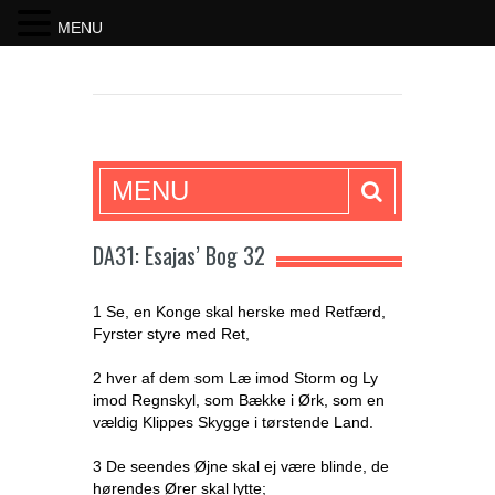
MENU
SKRIFTEN
MENU
DA31: Esajas’ Bog 32
1 Se, en Konge skal herske med Retfærd,
Fyrster styre med Ret,
2 hver af dem som Læ imod Storm og Ly
imod Regnskyl, som Bække i Ørk, som en
vældig Klippes Skygge i tørstende Land.
3 De seendes Øjne skal ej være blinde, de
hørendes Ører skal lytte;