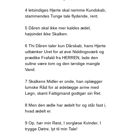
4 letsindiges Hjerte skal nemme Kundskab,
stammendes Tunge tale flydende, rent.
5 Dåren skal ikke mer kaldes ædel,
højsindet ikke Skalken.
6 Thi Dåren taler kun Dårskab, hans Hjerte
udtænker Uret for at øve Niddingsværk og
prædike Frafald fra HERREN, lade den
sultne være tom og den tørstige mangle
Vand.
7 Skalkens Midler er onde, han oplægger
lumske Råd for at ødelægge arme med
Løgn, skønt Fattigmand godtgør sin Ret.
8 Men den ædle har ædelt for og står fast i,
hvad ædelt er.
9 Op, hør min Røst, I sorgløse Kvinder, I
trygge Døtre, lyt til min Tale!