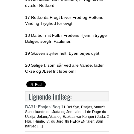
dvæler Retfærd;
17 Retfærds Frugt bliver Fred og Rettens
Vinding Tryghed for evigt.
18 Da bor mit Folk i Fredens Hjem, i trygge
Boliger, sorgfri Pauluner.
19 Skoven styrter helt, Byen bøjes dybt.
20 Salige I, som sår ved alle Vande, lader
Okse og Æsel frit løbe om!
Lignende indlæg:
DA31: Esajas’ Bog 1
1 Det Syn, Esajas, Amoz's
Søn, skuede om Juda og Jerusalem, i de Dage da
Uzzija, Jotam, Akaz og Ezekias var Konger i Juda. 2
Hør, I Himle, lyt, du Jord, thi HERREN taler: Børn
har jeg […]