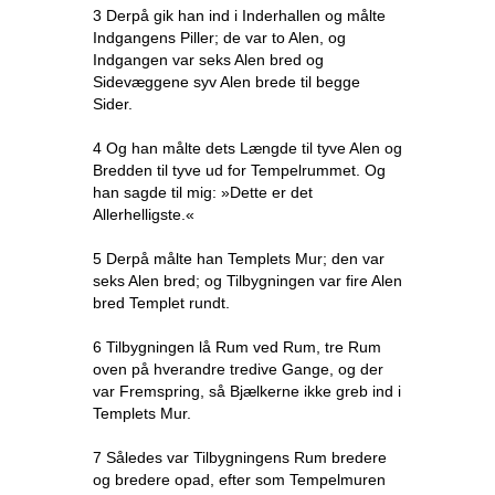
3 Derpå gik han ind i Inderhallen og målte
Indgangens Piller; de var to Alen, og
Indgangen var seks Alen bred og
Sidevæggene syv Alen brede til begge
Sider.
4 Og han målte dets Længde til tyve Alen og
Bredden til tyve ud for Tempelrummet. Og
han sagde til mig: »Dette er det
Allerhelligste.«
5 Derpå målte han Templets Mur; den var
seks Alen bred; og Tilbygningen var fire Alen
bred Templet rundt.
6 Tilbygningen lå Rum ved Rum, tre Rum
oven på hverandre tredive Gange, og der
var Fremspring, så Bjælkerne ikke greb ind i
Templets Mur.
7 Således var Tilbygningens Rum bredere
og bredere opad, efter som Tempelmuren