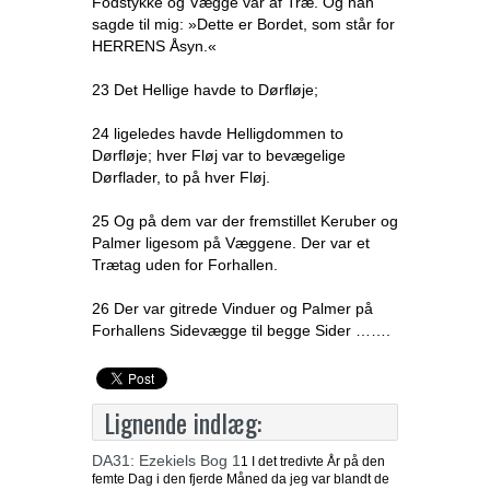
Fodstykke og Vægge var af Træ. Og han
sagde til mig: »Dette er Bordet, som står for
HERRENS Åsyn.«
23 Det Hellige havde to Dørfløje;
24 ligeledes havde Helligdommen to
Dørfløje; hver Fløj var to bevægelige
Dørflader, to på hver Fløj.
25 Og på dem var der fremstillet Keruber og
Palmer ligesom på Væggene. Der var et
Trætag uden for Forhallen.
26 Der var gitrede Vinduer og Palmer på
Forhallens Sidevægge til begge Sider …….
Lignende indlæg:
DA31: Ezekiels Bog 1
1 I det tredivte År på den
femte Dag i den fjerde Måned da jeg var blandt de