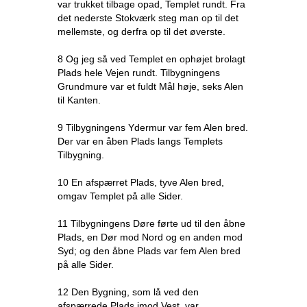
var trukket tilbage opad, Templet rundt. Fra
det nederste Stokværk steg man op til det
mellemste, og derfra op til det øverste.
8 Og jeg så ved Templet en ophøjet brolagt
Plads hele Vejen rundt. Tilbygningens
Grundmure var et fuldt Mål høje, seks Alen
til Kanten.
9 Tilbygningens Ydermur var fem Alen bred.
Der var en åben Plads langs Templets
Tilbygning.
10 En afspærret Plads, tyve Alen bred,
omgav Templet på alle Sider.
11 Tilbygningens Døre førte ud til den åbne
Plads, en Dør mod Nord og en anden mod
Syd; og den åbne Plads var fem Alen bred
på alle Sider.
12 Den Bygning, som lå ved den
afspærrede Plads imod Vest, var