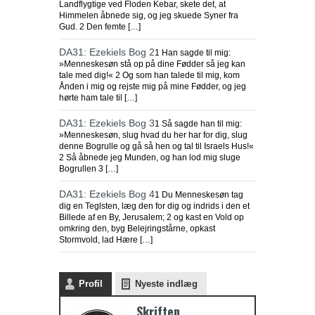
Landflygtige ved Floden Kebar, skete det, at
Himmelen åbnede sig, og jeg skuede Syner fra
Gud. 2 Den femte […]
DA31: Ezekiels Bog 2
1 Han sagde til mig:
»Menneskesøn stå op på dine Fødder så jeg kan
tale med dig!« 2 Og som han talede til mig, kom
Ånden i mig og rejste mig på mine Fødder, og jeg
hørte ham tale til […]
DA31: Ezekiels Bog 3
1 Så sagde han til mig:
»Menneskesøn, slug hvad du her har for dig, slug
denne Bogrulle og gå så hen og tal til Israels Hus!«
2 Så åbnede jeg Munden, og han lod mig sluge
Bogrullen 3 […]
DA31: Ezekiels Bog 4
1 Du Menneskesøn tag
dig en Teglsten, læg den for dig og indrids i den et
Billede af en By, Jerusalem; 2 og kast en Vold op
omkring den, byg Belejringstårne, opkast
Stormvold, lad Hære […]
Profil
Nyeste indlæg
Skriften