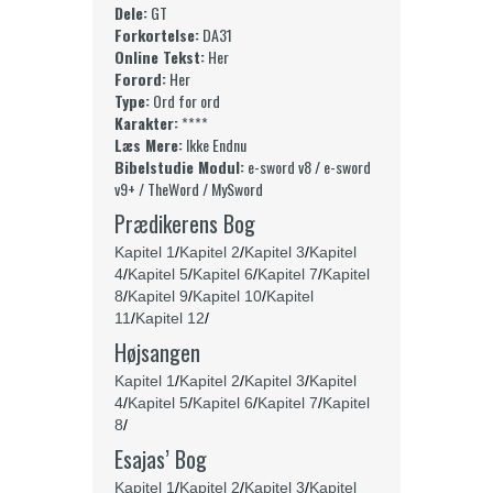
Dele:
GT
Forkortelse:
DA31
Online Tekst:
Her
Forord:
Her
Type:
Ord for ord
Karakter:
****
Læs Mere:
Ikke Endnu
Bibelstudie Modul:
e-sword v8 / e-sword
v9+ / TheWord / MySword
Prædikerens Bog
Kapitel 1
/
Kapitel 2
/
Kapitel 3
/
Kapitel
4
/
Kapitel 5
/
Kapitel 6
/
Kapitel 7
/
Kapitel
8
/
Kapitel 9
/
Kapitel 10
/
Kapitel
11
/
Kapitel 12
/
Højsangen
Kapitel 1
/
Kapitel 2
/
Kapitel 3
/
Kapitel
4
/
Kapitel 5
/
Kapitel 6
/
Kapitel 7
/
Kapitel
8
/
Esajas’ Bog
Kapitel 1
/
Kapitel 2
/
Kapitel 3
/
Kapitel