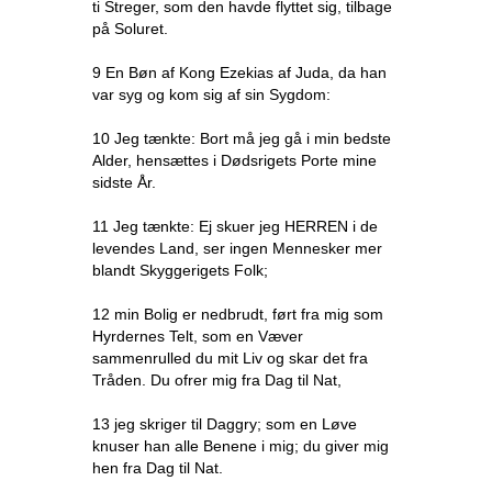
ti Streger, som den havde flyttet sig, tilbage
på Soluret.
9 En Bøn af Kong Ezekias af Juda, da han
var syg og kom sig af sin Sygdom:
10 Jeg tænkte: Bort må jeg gå i min bedste
Alder, hensættes i Dødsrigets Porte mine
sidste År.
11 Jeg tænkte: Ej skuer jeg HERREN i de
levendes Land, ser ingen Mennesker mer
blandt Skyggerigets Folk;
12 min Bolig er nedbrudt, ført fra mig som
Hyrdernes Telt, som en Væver
sammenrulled du mit Liv og skar det fra
Tråden. Du ofrer mig fra Dag til Nat,
13 jeg skriger til Daggry; som en Løve
knuser han alle Benene i mig; du giver mig
hen fra Dag til Nat.