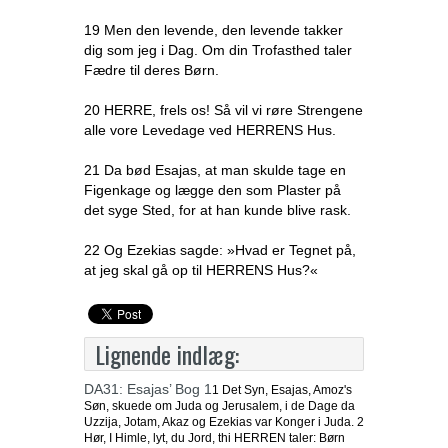
19 Men den levende, den levende takker
dig som jeg i Dag. Om din Trofasthed taler
Fædre til deres Børn.
20 HERRE, frels os! Så vil vi røre Strengene
alle vore Levedage ved HERRENS Hus.
21 Da bød Esajas, at man skulde tage en
Figenkage og lægge den som Plaster på
det syge Sted, for at han kunde blive rask.
22 Og Ezekias sagde: »Hvad er Tegnet på,
at jeg skal gå op til HERRENS Hus?«
Lignende indlæg:
DA31: Esajas’ Bog 1
1 Det Syn, Esajas, Amoz's
Søn, skuede om Juda og Jerusalem, i de Dage da
Uzzija, Jotam, Akaz og Ezekias var Konger i Juda. 2
Hør, I Himle, lyt, du Jord, thi HERREN taler: Børn