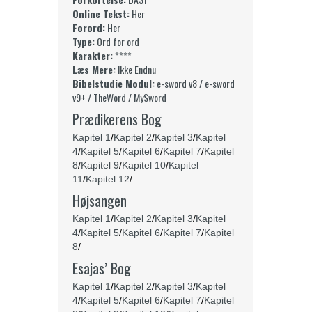
Online Tekst:
Her
Forord:
Her
Type:
Ord for ord
Karakter:
****
Læs Mere:
Ikke Endnu
Bibelstudie Modul:
e-sword v8 / e-sword
v9+ / TheWord / MySword
Prædikerens Bog
Kapitel 1
/
Kapitel 2
/
Kapitel 3
/
Kapitel
4
/
Kapitel 5
/
Kapitel 6
/
Kapitel 7
/
Kapitel
8
/
Kapitel 9
/
Kapitel 10
/
Kapitel
11
/
Kapitel 12
/
Højsangen
Kapitel 1
/
Kapitel 2
/
Kapitel 3
/
Kapitel
4
/
Kapitel 5
/
Kapitel 6
/
Kapitel 7
/
Kapitel
8
/
Esajas’ Bog
Kapitel 1
/
Kapitel 2
/
Kapitel 3
/
Kapitel
4
/
Kapitel 5
/
Kapitel 6
/
Kapitel 7
/
Kapitel