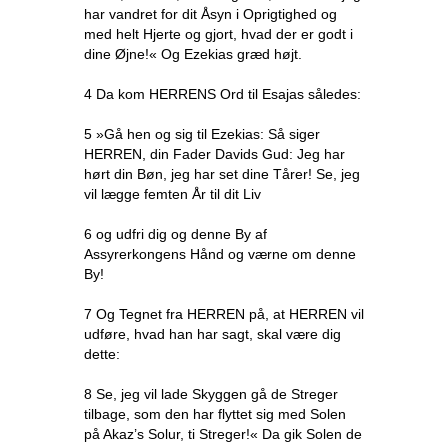
har vandret for dit Åsyn i Oprigtighed og
med helt Hjerte og gjort, hvad der er godt i
dine Øjne!« Og Ezekias græd højt.
4 Da kom HERRENS Ord til Esajas således:
5 »Gå hen og sig til Ezekias: Så siger
HERREN, din Fader Davids Gud: Jeg har
hørt din Bøn, jeg har set dine Tårer! Se, jeg
vil lægge femten År til dit Liv
6 og udfri dig og denne By af
Assyrerkongens Hånd og værne om denne
By!
7 Og Tegnet fra HERREN på, at HERREN vil
udføre, hvad han har sagt, skal være dig
dette:
8 Se, jeg vil lade Skyggen gå de Streger
tilbage, som den har flyttet sig med Solen
på Akaz’s Solur, ti Streger!« Da gik Solen de