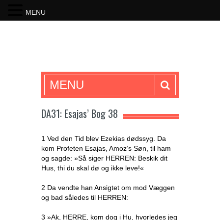
MENU
SKRIFTEN
MENU
DA31: Esajas’ Bog 38
1 Ved den Tid blev Ezekias dødssyg. Da
kom Profeten Esajas, Amoz’s Søn, til ham
og sagde: »Så siger HERREN: Beskik dit
Hus, thi du skal dø og ikke leve!«
2 Da vendte han Ansigtet om mod Væggen
og bad således til HERREN:
3 »Ak, HERRE, kom dog i Hu, hvorledes jeg