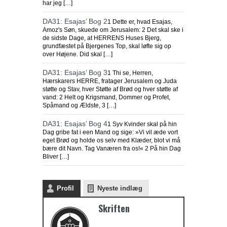
har jeg […]
DA31: Esajas’ Bog 2
1 Dette er, hvad Esajas,
Amoz's Søn, skuede om Jerusalem: 2 Det skal ske i
de sidste Dage, at HERRENS Huses Bjerg,
grundfæstet på Bjergenes Top, skal løfte sig op
over Højene. Did skal […]
DA31: Esajas’ Bog 3
1 Thi se, Herren,
Hærskarers HERRE, fratager Jerusalem og Juda
støtte og Stav, hver Støtte af Brød og hver støtte af
vand: 2 Helt og Krigsmand, Dommer og Profet,
Spåmand og Ældste, 3 […]
DA31: Esajas’ Bog 4
1 Syv Kvinder skal på hin
Dag gribe fat i een Mand og sige: »Vi vil æde vort
eget Brød og holde os selv med Klæder, blot vi må
bære dit Navn. Tag Vanæren fra os!« 2 På hin Dag
Bliver […]
Profil
Nyeste indlæg
Skriften