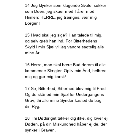
14 Jeg klynker som klagende Svale, sukker
som Duen, jeg skuer med Tårer mod
Himlen: HERRE, jeg trænges, vær mig
Borgen!
15 Hvad skal jeg sige? Han talede til mig,
og selv greb han ind. For Bitterhedens
Skyld i min Sjæl vil jeg vandre sagtelig alle
mine År.
16 Herre, man skal bære Bud derom til alle
kommende Slægter. Opliv min Ånd, helbred
mig og gør mig karsk!
17 Se, Bitterhed, Bitterhed blev mig til Fred.
Og du skåned min Sjæl for Undergangens
Grav; thi alle mine Synder kasted du bag
din Ryg.
18 Thi Dødsriget takker dig ikke, dig lover ej
Døden, på din Miskundhed håber ej de, der
synker i Graven.