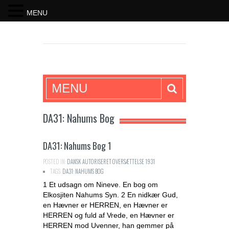
MENU
SKRIFTEN
MENU
DA31: Nahums Bog
DA31: Nahums Bog 1
POSTED IN:
DANSK AUTORISERET OVERSÆTTELSE 1931
TAGS:
DA31: NAHUMS BOG
1 Et udsagn om Nineve. En bog om
Elkosjiten Nahums Syn. 2 En nidkær Gud,
en Hævner er HERREN, en Hævner er
HERREN og fuld af Vrede, en Hævner er
HERREN mod Uvenner, han gemmer på