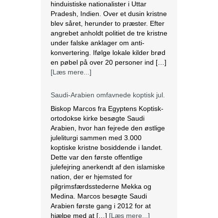
hinduistiske nationalister i Uttar
Pradesh, Indien. Over et dusin kristne
blev såret, herunder to præster. Efter
angrebet anholdt politiet de tre kristne
under falske anklager om anti-
konvertering. Ifølge lokale kilder brød
en pøbel på over 20 personer ind […]
[Læs mere...]
Saudi-Arabien omfavnede koptisk jul.
Biskop Marcos fra Egyptens Koptisk-
ortodokse kirke besøgte Saudi
Arabien, hvor han fejrede den østlige
juleliturgi sammen med 3.000
koptiske kristne bosiddende i landet.
Dette var den første offentlige
julefejring anerkendt af den islamiske
nation, der er hjemsted for
pilgrimsfærdsstederne Mekka og
Medina. Marcos besøgte Saudi
Arabien første gang i 2012 for at
hjælpe med at […]
[Læs mere...]