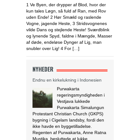
1 Ve Byen, der drypper af Blod, hvor der
kun tales Løgn, så fuld af Ran, med Rov
uden Ende! 2 Hør Smæld og raslende
Vogne, jagende Heste, 3 Stridsvognenes
vilde Dans og stejlende Heste! Sværdblink
og lynende Spyd, faldne i Mængde, Masser
af døde, endeløse Dynger af Lig, man
snubler over Lig! 4 For […]
NYHEDER
Endnu en kirkelukning i Indonesien
Purwakarta
regeringsmyndigheden i
Vestjava lukkede
Purwakarta Simalungun
Protestant Christian Church (GKPS)
bygning i Cigelam landsby, fordi den
ikke havde en byggetilladelse.
Regenten af Purwakarta, Anne Ratna
Mustika, besluttede at lukke