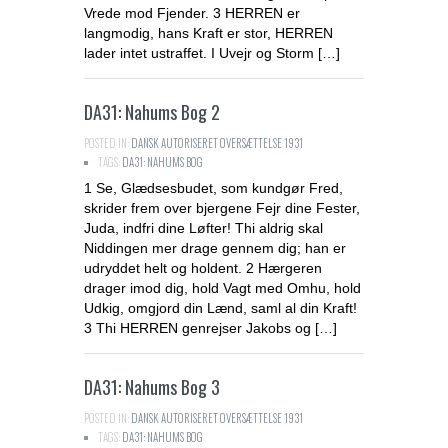
Vrede mod Fjender. 3 HERREN er
langmodig, hans Kraft er stor, HERREN
lader intet ustraffet. I Uvejr og Storm […]
DA31: Nahums Bog 2
POSTED IN:
DANSK AUTORISERET OVERSÆTTELSE 1931
TAGS:
DA31: NAHUMS BOG
1 Se, Glædsesbudet, som kundgør Fred,
skrider frem over bjergene Fejr dine Fester,
Juda, indfri dine Løfter! Thi aldrig skal
Niddingen mer drage gennem dig; han er
udryddet helt og holdent. 2 Hærgeren
drager imod dig, hold Vagt med Omhu, hold
Udkig, omgjord din Lænd, saml al din Kraft!
3 Thi HERREN genrejser Jakobs og […]
DA31: Nahums Bog 3
POSTED IN:
DANSK AUTORISERET OVERSÆTTELSE 1931
TAGS:
DA31: NAHUMS BOG