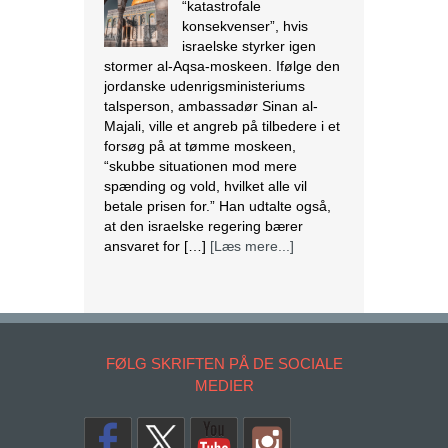
“katastrofale
konsekvenser”, hvis
israelske styrker igen
stormer al-Aqsa-moskeen. Ifølge den
jordanske udenrigsministeriums
talsperson, ambassadør Sinan al-
Majali, ville et angreb på tilbedere i et
forsøg på at tømme moskeen,
“skubbe situationen mod mere
spænding og vold, hvilket alle vil
betale prisen for.” Han udtalte også,
at den israelske regering bærer
ansvaret for […]
[Læs mere...]
Endnu en kirkelukning i Indonesien
Purwakarta
regeringsmyndigheden i
Vestjava lukkede
FØLG SKRIFTEN PÅ DE SOCIALE
Purwakarta Simalungun
MEDIER
Protestant Christian Church (GKPS)
bygning i Cigelam landsby, fordi den
ikke havde en byggetilladelse.