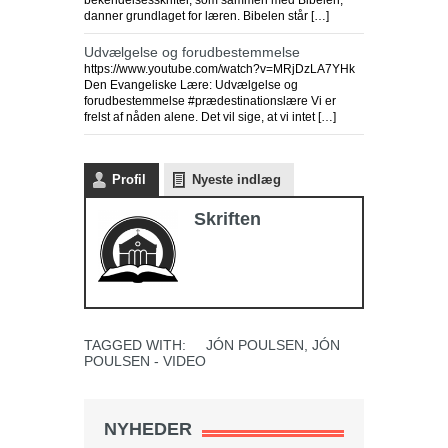
bekendelsesskrifter, som sammen med Bibelen,
danner grundlaget for læren. Bibelen står […]
Udvælgelse og forudbestemmelse
https://www.youtube.com/watch?v=MRjDzLA7YHk
Den Evangeliske Lære: Udvælgelse og
forudbestemmelse #prædestinationslære Vi er
frelst af nåden alene. Det vil sige, at vi intet […]
Profil
Nyeste indlæg
Skriften
TAGGED WITH:
JÓN POULSEN
,
JÓN
POULSEN - VIDEO
NYHEDER