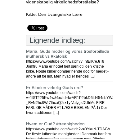
videnskabelig virkelighedsforståelse?
Kilde: Den Evangeliske Lære
Lignende indlæg:
Maria, Guds moder og vores trosforbillede
#luthersk vs #katolsk
https://www.youtube.com/watch?v=hfEIKreJjT8
Jomfru Maria er noget helt særligt i den kristne
kirke. Nogle kirker ophøjer hende dog for meget -
andre alt for lidt. Men hvad er hendes […]
Er Bibelen virkelig Guds ord?
https://www.youtube.com/watch?
v=1I5T225Kw4w&fbclid=IwAR1P2bkD6td454sbYWS8bubi-
_RvN2hc8Wr7lhcaQJzx1yfVaIygsDUfrMc FIRE
FARLIGE MÅDER AT LÆSE BIBELEN PÅ:1) Der
hvor traditionen […]
Hvem er Gud? #treenigheden
https://www.youtube.com/watch?v=0YkuN-TDAGA
De fleste lutherske menigheder i Danmark har fem