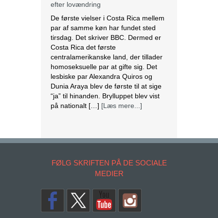
efter lovændring
De første vielser i Costa Rica mellem
par af samme køn har fundet sted
tirsdag. Det skriver BBC. Dermed er
Costa Rica det første
centralamerikanske land, der tillader
homoseksuelle par at gifte sig. Det
lesbiske par Alexandra Quiros og
Dunia Araya blev de første til at sige
“ja” til hinanden. Brylluppet blev vist
på nationalt […]
[Læs mere...]
Abbas erklærer alle aftaler med Israel
og USA for færdige
Mahmoud Abbas erklærer alle aftaler
og forståelser med Israel og USA for
FØLG SKRIFTEN PÅ DE SOCIALE
at være afsluttet. Det siger den
MEDIER
palæstinensiske præsident tirsdag
ifølge det palæstinensiske
nyhedsbureau Wafa. – Palæstinas
Befrielsesorganisation (PLO) og