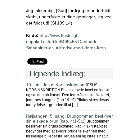
Jeg takker dig, [Gud] fordi jeg er underfuldt
skabt, underfulde er dine gerninger, jeg ved
det fuldt ud! (Sl 139:14)
Kilde:
http://www.kristeligt-
dagblad.dk/artikel/499455:Danmark–
Smaapiger-er-utilfredse-med-deres-krop
Lignende indlæg:
10. juni: Jesus Korsinskription
JESUS
KORSINSKRIPTION Pilatus havde lavet en indskrift
og sat den på korset. Den lød: »Jesus fra Nazaret,
jødernes konge.« (Joh 19:19) Pilatus skrev Jesus
forbrydelse – grunden til at […]
Højsangen: 5. sang: Brudgommen beskriver
sin elskede brud [kap. 4:1-5:1]
Brudgommen
beskriver sin bruds skønhed [kap. 4:1-7] Kapitlet
begynder med at skildre brudens skønhed med
forskellige billeder fra Jerusalem og Israels natur,