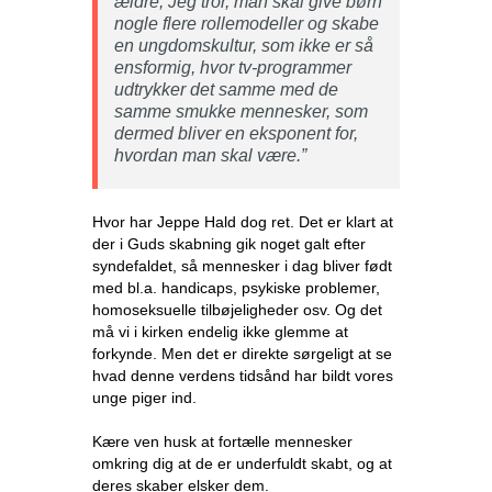
ældre, Jeg tror, man skal give børn
nogle flere rollemodeller og skabe
en ungdomskultur, som ikke er så
ensformig, hvor tv-programmer
udtrykker det samme med de
samme smukke mennesker, som
dermed bliver en eksponent for,
hvordan man skal være.”
Hvor har Jeppe Hald dog ret. Det er klart at
der i Guds skabning gik noget galt efter
syndefaldet, så mennesker i dag bliver født
med bl.a. handicaps, psykiske problemer,
homoseksuelle tilbøjeligheder osv. Og det
må vi i kirken endelig ikke glemme at
forkynde. Men det er direkte sørgeligt at se
hvad denne verdens tidsånd har bildt vores
unge piger ind.
Kære ven husk at fortælle mennesker
omkring dig at de er underfuldt skabt, og at
deres skaber elsker dem.